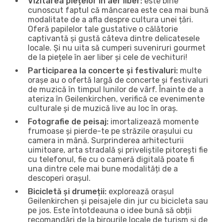
Vizitarea piețelor în aer liber:
este bine
cunoscut faptul că mâncarea este cea mai bună
modalitate de a afla despre cultura unei țări.
Oferă papilelor tale gustative o călătorie
captivantă și gustă câteva dintre delicatesele
locale. Și nu uita să cumperi suveniruri gourmet
de la piețele în aer liber și cele de vechituri!
Participarea la concerte și festivaluri:
multe
orașe au o ofertă largă de concerte și festivaluri
de muzică în timpul lunilor de vârf. Înainte de a
ateriza în Geilenkirchen, verifică ce evenimente
culturale și de muzică live au loc în oraș.
Fotografie de peisaj:
imortalizează momente
frumoase și pierde-te pe străzile orașului cu
camera in mână. Surprinderea arhitecturii
uimitoare, arta stradală și priveliștile pitorești fie
cu telefonul, fie cu o cameră digitală poate fi
una dintre cele mai bune modalități de a
descoperi orașul.
Bicicletă și drumeții:
explorează orașul
Geilenkirchen și peisajele din jur cu bicicleta sau
pe jos. Este întotdeauna o idee bună să obții
recomandări de la birourile locale de turism și de