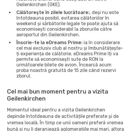
Geilenkirchen (GKE).
Călătorește în zilele lucrătoare:
, deși nu este
întotdeauna posibil, evitarea călătoriilor în
weekend și sărbătorile legale te poate ajuta să
economisești considerabil la zborurile către
aeroportul din Geilenkirchen.
Înscrie-te la eDreams Prime:
ia în considerare
cel mai exclusiv club al nostru și îmbunătățește-
ți experiența de călătorie. eDreams Prime îți va
permite să economisești sute de RON la
următoarele bilete de avion. Încearcă acum
proba noastră gratuită de 15 zile când rezervi
zborul.
Cel mai bun moment pentru a vizita
Geilenkirchen
Momentul ideal pentru a vizita Geilenkirchen
depinde întotdeauna de activitățile preferate și de
vremea locală. În timp ce unii oameni preferă vremea
bună și nu îi deranjează aglomerațiile mai mari, altora