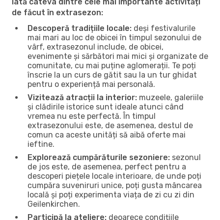
Iată câteva dintre cele mai importante activități
de făcut în extrasezon:
Descoperă tradițiile locale:
deși festivalurile
mai mari au loc de obicei în timpul sezonului de
vârf, extrasezonul include, de obicei,
evenimente și sărbători mai mici și organizate de
comunitate, cu mai puține aglomerații. Te poți
înscrie la un curs de gătit sau la un tur ghidat
pentru o experiență mai personală.
Vizitează atracții la interior:
muzeele, galeriile
și clădirile istorice sunt ideale atunci când
vremea nu este perfectă. În timpul
extrasezonului este, de asemenea, destul de
comun ca aceste unități să aibă oferte mai
ieftine.
Explorează cumpărăturile sezoniere:
sezonul
de jos este, de asemenea, perfect pentru a
descoperi piețele locale interioare, de unde poți
cumpăra suveniruri unice, poți gusta mâncarea
locală și poți experimenta viața de zi cu zi din
Geilenkirchen.
Participă la ateliere:
deoarece condițiile