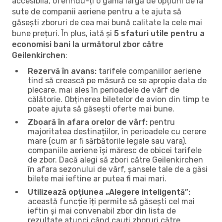
accesibilă, oferindu-ți o gamă largă de opțiuni de la
sute de companii aeriene pentru a te ajuta să
găsești zboruri de cea mai bună calitate la cele mai
bune prețuri. În plus, iată și
5 sfaturi utile pentru a
economisi bani la următorul zbor către
Geilenkirchen
:
Rezervă în avans:
tarifele companiilor aeriene
tind să crească pe măsură ce se apropie data de
plecare, mai ales în perioadele de vârf de
călătorie. Obținerea biletelor de avion din timp te
poate ajuta să găsești oferte mai bune.
Zboară în afara orelor de vârf:
pentru
majoritatea destinațiilor, în perioadele cu cerere
mare (cum ar fi sărbătorile legale sau vara),
companiile aeriene își măresc de obicei tarifele
de zbor. Dacă alegi să zbori către Geilenkirchen
în afara sezonului de vârf, șansele tale de a găsi
bilete mai ieftine ar putea fi mai mari.
Utilizează opțiunea „Alegere inteligentă”:
această funcție îți permite să găsești cel mai
ieftin și mai convenabil zbor din lista de
rezultate atunci când cauți zboruri către