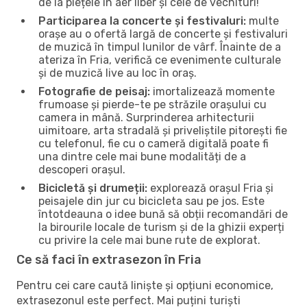
de la piețele în aer liber și cele de vechituri!
Participarea la concerte și festivaluri:
multe
orașe au o ofertă largă de concerte și festivaluri
de muzică în timpul lunilor de vârf. Înainte de a
ateriza în Fria, verifică ce evenimente culturale
și de muzică live au loc în oraș.
Fotografie de peisaj:
imortalizează momente
frumoase și pierde-te pe străzile orașului cu
camera in mână. Surprinderea arhitecturii
uimitoare, arta stradală și priveliștile pitorești fie
cu telefonul, fie cu o cameră digitală poate fi
una dintre cele mai bune modalități de a
descoperi orașul.
Bicicletă și drumeții:
explorează orașul Fria și
peisajele din jur cu bicicleta sau pe jos. Este
întotdeauna o idee bună să obții recomandări de
la birourile locale de turism și de la ghizii experți
cu privire la cele mai bune rute de explorat.
Ce să faci în extrasezon în Fria
Pentru cei care caută liniște și opțiuni economice,
extrasezonul este perfect. Mai puțini turiști