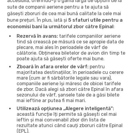
accesibilă, oferindu-ți o gamă largă de opțiuni de la
sute de companii aeriene pentru a te ajuta să
găsești zboruri de cea mai bună calitate la cele mai
bune prețuri. În plus, iată și
5 sfaturi utile pentru a
economisi bani la următorul zbor către Epinal
:
Rezervă în avans:
tarifele companiilor aeriene
tind să crească pe măsură ce se apropie data de
plecare, mai ales în perioadele de vârf de
călătorie. Obținerea biletelor de avion din timp te
poate ajuta să găsești oferte mai bune.
Zboară în afara orelor de vârf:
pentru
majoritatea destinațiilor, în perioadele cu cerere
mare (cum ar fi sărbătorile legale sau vara),
companiile aeriene își măresc de obicei tarifele
de zbor. Dacă alegi să zbori către Epinal în afara
sezonului de vârf, șansele tale de a găsi bilete
mai ieftine ar putea fi mai mari.
Utilizează opțiunea „Alegere inteligentă”:
această funcție îți permite să găsești cel mai
ieftin și mai convenabil zbor din lista de
rezultate atunci când cauți zboruri către Epinal
(EPL).