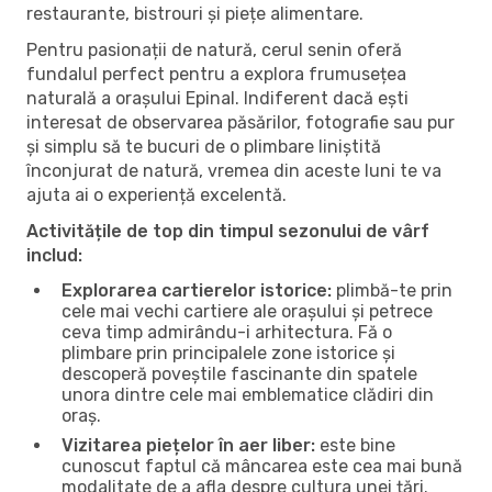
restaurante, bistrouri și piețe alimentare.
Pentru pasionații de natură, cerul senin oferă
fundalul perfect pentru a explora frumusețea
naturală a orașului Epinal. Indiferent dacă ești
interesat de observarea păsărilor, fotografie sau pur
și simplu să te bucuri de o plimbare liniștită
înconjurat de natură, vremea din aceste luni te va
ajuta ai o experiență excelentă.
Activitățile de top din timpul sezonului de vârf
includ:
Explorarea cartierelor istorice:
plimbă-te prin
cele mai vechi cartiere ale orașului și petrece
ceva timp admirându-i arhitectura. Fă o
plimbare prin principalele zone istorice și
descoperă poveștile fascinante din spatele
unora dintre cele mai emblematice clădiri din
oraș.
Vizitarea piețelor în aer liber:
este bine
cunoscut faptul că mâncarea este cea mai bună
modalitate de a afla despre cultura unei țări.