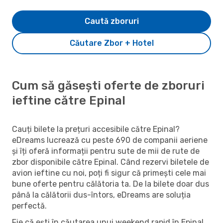
Caută zboruri
Căutare Zbor + Hotel
Cum să găsești oferte de zboruri
ieftine către Epinal
Cauți bilete la prețuri accesibile către Epinal?
eDreams lucrează cu peste 690 de companii aeriene
și îți oferă informații pentru sute de mii de rute de
zbor disponibile către Epinal. Când rezervi biletele de
avion ieftine cu noi, poți fi sigur că primești cele mai
bune oferte pentru călătoria ta. De la bilete doar dus
până la călătorii dus-întors, eDreams are soluția
perfectă.
Fie că ești în căutarea unui weekend rapid în Epinal