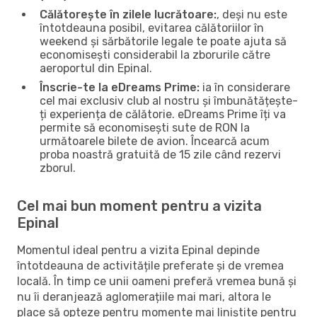
Călătorește în zilele lucrătoare:
, deși nu este
întotdeauna posibil, evitarea călătoriilor în
weekend și sărbătorile legale te poate ajuta să
economisești considerabil la zborurile către
aeroportul din Epinal.
Înscrie-te la eDreams Prime:
ia în considerare
cel mai exclusiv club al nostru și îmbunătățește-
ți experiența de călătorie. eDreams Prime îți va
permite să economisești sute de RON la
următoarele bilete de avion. Încearcă acum
proba noastră gratuită de 15 zile când rezervi
zborul.
Cel mai bun moment pentru a vizita
Epinal
Momentul ideal pentru a vizita Epinal depinde
întotdeauna de activitățile preferate și de vremea
locală. În timp ce unii oameni preferă vremea bună și
nu îi deranjează aglomerațiile mai mari, altora le
place să opteze pentru momente mai liniștite pentru