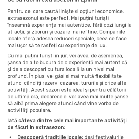
Pentru cei care caută liniște și opțiuni economice,
extrasezonul este perfect. Mai puțini turiști
înseamnă experiențe mai autentice, fără cozi lungi la
atracții, și zboruri și cazare mai ieftine. Companiile
locale oferă adesea reduceri speciale, ceea ce face
mai ușor să te răsfeți cu experiențe de lux.
Cu mai puțini turiști în jur, vei avea, de asemenea,
șansa de a te bucura de o experiență mai autentică
și de a descoperi cultura locală la un nivel mai
profund. În plus, vei găsi și mai multă flexibilitate
atunci când îți rezervi cazarea, tururile și orice alte
activități. Acest sezon este ideal și pentru călătorii
de ultimă oră, deoarece ei vor avea mai multe șanse
să aibă prima alegere atunci când vine vorba de
activități populare.
Iată câteva dintre cele mai importante activități
de făcut în extrasezon:
Descoperă tradițiile locale:
deși festivalurile