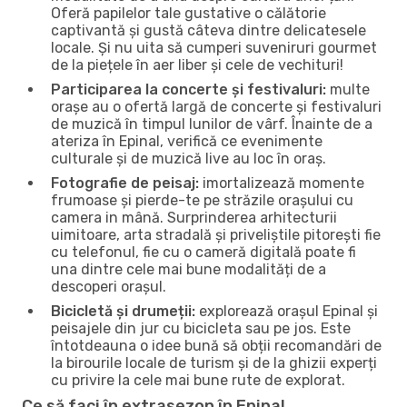
Oferă papilelor tale gustative o călătorie
captivantă și gustă câteva dintre delicatesele
locale. Și nu uita să cumperi suveniruri gourmet
de la piețele în aer liber și cele de vechituri!
Participarea la concerte și festivaluri:
multe
orașe au o ofertă largă de concerte și festivaluri
de muzică în timpul lunilor de vârf. Înainte de a
ateriza în Epinal, verifică ce evenimente
culturale și de muzică live au loc în oraș.
Fotografie de peisaj:
imortalizează momente
frumoase și pierde-te pe străzile orașului cu
camera in mână. Surprinderea arhitecturii
uimitoare, arta stradală și priveliștile pitorești fie
cu telefonul, fie cu o cameră digitală poate fi
una dintre cele mai bune modalități de a
descoperi orașul.
Bicicletă și drumeții:
explorează orașul Epinal și
peisajele din jur cu bicicleta sau pe jos. Este
întotdeauna o idee bună să obții recomandări de
la birourile locale de turism și de la ghizii experți
cu privire la cele mai bune rute de explorat.
Ce să faci în extrasezon în Epinal