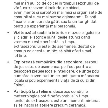
mai mari au loc de obicei în timpul sezonului de
vârf, extrasezonul include, de obicei,
evenimente și sărbători mai mici și organizate de
comunitate, cu mai puține aglomerații. Te poți
înscrie la un curs de gătit sau la un tur ghidat
pentru o experiență mai personală.
Vizitează atracții la interior:
muzeele, galeriile
și clădirile istorice sunt ideale atunci când
vremea nu este perfectă. În timpul
extrasezonului este, de asemenea, destul de
comun ca aceste unități să aibă oferte mai
ieftine.
Explorează cumpărăturile sezoniere:
sezonul
de jos este, de asemenea, perfect pentru a
descoperi piețele locale interioare, de unde poți
cumpăra suveniruri unice, poți gusta mâncarea
locală și poți experimenta viața de zi cu zi din
Epinal.
Participă la ateliere:
deoarece condițiile
meteorologice pot fi nefavorabile în timpul
lunilor de extrasezon, este un moment minunat
să te înscrii la ateliere precum ceramică,