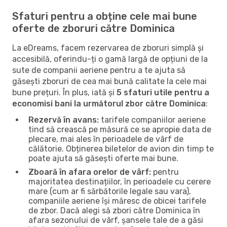
Sfaturi pentru a obține cele mai bune
oferte de zboruri către Dominica
La eDreams, facem rezervarea de zboruri simplă și
accesibilă, oferindu-ți o gamă largă de opțiuni de la
sute de companii aeriene pentru a te ajuta să
găsești zboruri de cea mai bună calitate la cele mai
bune prețuri. În plus, iată și
5 sfaturi utile pentru a
economisi bani la următorul zbor către Dominica
:
Rezervă în avans:
tarifele companiilor aeriene
tind să crească pe măsură ce se apropie data de
plecare, mai ales în perioadele de vârf de
călătorie. Obținerea biletelor de avion din timp te
poate ajuta să găsești oferte mai bune.
Zboară în afara orelor de vârf:
pentru
majoritatea destinațiilor, în perioadele cu cerere
mare (cum ar fi sărbătorile legale sau vara),
companiile aeriene își măresc de obicei tarifele
de zbor. Dacă alegi să zbori către Dominica în
afara sezonului de vârf, șansele tale de a găsi