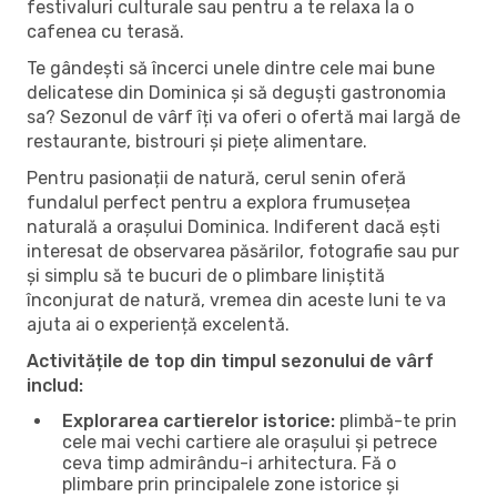
festivaluri culturale sau pentru a te relaxa la o
cafenea cu terasă.
Te gândești să încerci unele dintre cele mai bune
delicatese din Dominica și să deguști gastronomia
sa? Sezonul de vârf îți va oferi o ofertă mai largă de
restaurante, bistrouri și piețe alimentare.
Pentru pasionații de natură, cerul senin oferă
fundalul perfect pentru a explora frumusețea
naturală a orașului Dominica. Indiferent dacă ești
interesat de observarea păsărilor, fotografie sau pur
și simplu să te bucuri de o plimbare liniștită
înconjurat de natură, vremea din aceste luni te va
ajuta ai o experiență excelentă.
Activitățile de top din timpul sezonului de vârf
includ:
Explorarea cartierelor istorice:
plimbă-te prin
cele mai vechi cartiere ale orașului și petrece
ceva timp admirându-i arhitectura. Fă o
plimbare prin principalele zone istorice și