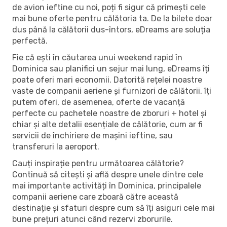
de avion ieftine cu noi, poți fi sigur că primești cele
mai bune oferte pentru călătoria ta. De la bilete doar
dus până la călătorii dus-întors, eDreams are soluția
perfectă.
Fie că ești în căutarea unui weekend rapid în
Dominica sau planifici un sejur mai lung, eDreams îți
poate oferi mari economii. Datorită rețelei noastre
vaste de companii aeriene și furnizori de călătorii, îți
putem oferi, de asemenea, oferte de vacanță
perfecte cu pachetele noastre de zboruri + hotel și
chiar și alte detalii esențiale de călătorie, cum ar fi
servicii de închiriere de mașini ieftine, sau
transferuri la aeroport.
Cauți inspirație pentru următoarea călătorie?
Continuă să citești și află despre unele dintre cele
mai importante activități în Dominica, principalele
companii aeriene care zboară către această
destinație și sfaturi despre cum să îți asiguri cele mai
bune prețuri atunci când rezervi zborurile.