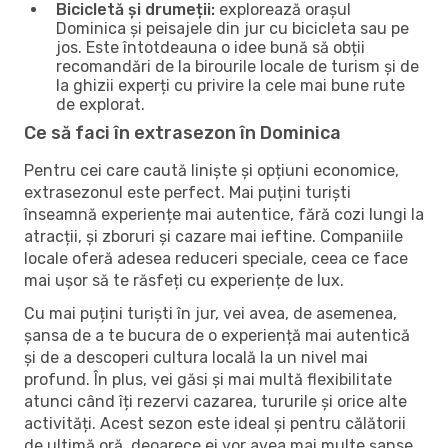
Bicicletă și drumeții:
explorează orașul
Dominica și peisajele din jur cu bicicleta sau pe
jos. Este întotdeauna o idee bună să obții
recomandări de la birourile locale de turism și de
la ghizii experți cu privire la cele mai bune rute
de explorat.
Ce să faci în extrasezon în Dominica
Pentru cei care caută liniște și opțiuni economice,
extrasezonul este perfect. Mai puțini turiști
înseamnă experiențe mai autentice, fără cozi lungi la
atracții, și zboruri și cazare mai ieftine. Companiile
locale oferă adesea reduceri speciale, ceea ce face
mai ușor să te răsfeți cu experiențe de lux.
Cu mai puțini turiști în jur, vei avea, de asemenea,
șansa de a te bucura de o experiență mai autentică
și de a descoperi cultura locală la un nivel mai
profund. În plus, vei găsi și mai multă flexibilitate
atunci când îți rezervi cazarea, tururile și orice alte
activități. Acest sezon este ideal și pentru călătorii
de ultimă oră, deoarece ei vor avea mai multe șanse