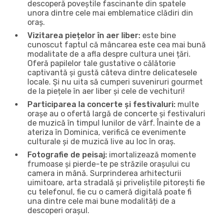
descoperă poveștile fascinante din spatele
unora dintre cele mai emblematice clădiri din
oraș.
Vizitarea piețelor în aer liber:
este bine
cunoscut faptul că mâncarea este cea mai bună
modalitate de a afla despre cultura unei țări.
Oferă papilelor tale gustative o călătorie
captivantă și gustă câteva dintre delicatesele
locale. Și nu uita să cumperi suveniruri gourmet
de la piețele în aer liber și cele de vechituri!
Participarea la concerte și festivaluri:
multe
orașe au o ofertă largă de concerte și festivaluri
de muzică în timpul lunilor de vârf. Înainte de a
ateriza în Dominica, verifică ce evenimente
culturale și de muzică live au loc în oraș.
Fotografie de peisaj:
imortalizează momente
frumoase și pierde-te pe străzile orașului cu
camera in mână. Surprinderea arhitecturii
uimitoare, arta stradală și priveliștile pitorești fie
cu telefonul, fie cu o cameră digitală poate fi
una dintre cele mai bune modalități de a
descoperi orașul.