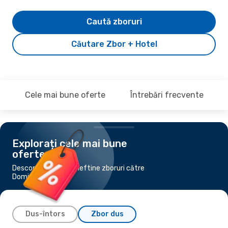
Caută zboruri
Căutare Zbor + Hotel
Cele mai bune oferte
Întrebări frecvente
Explorați cele mai bune
oferte
Descoperă cele mai ieftine zboruri către
Dominica
Dus-întors
Zbor dus