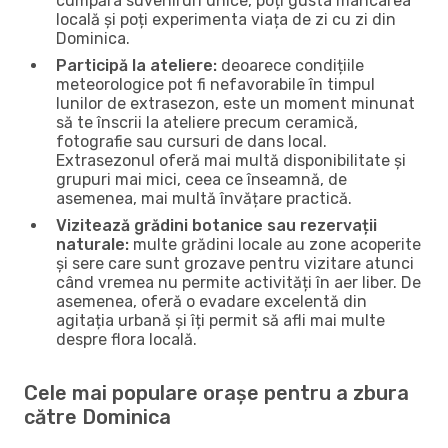
cumpăra suveniruri unice, poți gusta mâncarea
locală și poți experimenta viața de zi cu zi din
Dominica.
Participă la ateliere:
deoarece condițiile
meteorologice pot fi nefavorabile în timpul
lunilor de extrasezon, este un moment minunat
să te înscrii la ateliere precum ceramică,
fotografie sau cursuri de dans local.
Extrasezonul oferă mai multă disponibilitate și
grupuri mai mici, ceea ce înseamnă, de
asemenea, mai multă învățare practică.
Vizitează grădini botanice sau rezervații
naturale:
multe grădini locale au zone acoperite
și sere care sunt grozave pentru vizitare atunci
când vremea nu permite activități în aer liber. De
asemenea, oferă o evadare excelentă din
agitația urbană și îți permit să afli mai multe
despre flora locală.
Cele mai populare orașe pentru a zbura
către Dominica