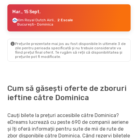
Mar., 15 Sept.
Mar., 15 Sept.
- Sâm., 19 Sept.
Klm Royal Dutch Airlines
Klm Royal Dutch Airlines
2 Escale
2 Escale
București
București
- Dominica
- Dominica
Windward Island Airways
2 Escale
Dominica
- București
Prețurile prezentate mai jos au fost disponibile în ultimele 3 de
zile pentru perioada specificată și nu trebuie considerate va
fiind prețul final oferit. Te rugăm să reții că disponibilitatea și
prețurile pot fi modificate.
Cum să găsești oferte de zboruri
ieftine către Dominica
Cauți bilete la prețuri accesibile către Dominica?
eDreams lucrează cu peste 690 de companii aeriene
și îți oferă informații pentru sute de mii de rute de
zbor disponibile către Dominica. Când rezervi biletele