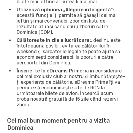
bilete mai ieftine ar putea fi mai mari.
Utilizează opțiunea „Alegere inteligentă”:
această funcție îți permite să găsești cel mai
ieftin și mai convenabil zbor din lista de
rezultate atunci când cauți zboruri către
Dominica (DOM).
Călătorește în zilele lucrătoare:
, deși nu este
întotdeauna posibil, evitarea călătoriilor în
weekend și sărbătorile legale te poate ajuta să
economisești considerabil la zborurile către
aeroportul din Dominica.
Înscrie-te la eDreams Prime:
ia în considerare
cel mai exclusiv club al nostru și îmbunătățește-
ți experiența de călătorie. eDreams Prime îți va
permite să economisești sute de RON la
următoarele bilete de avion. Încearcă acum
proba noastră gratuită de 15 zile când rezervi
zborul.
Cel mai bun moment pentru a vizita
Dominica