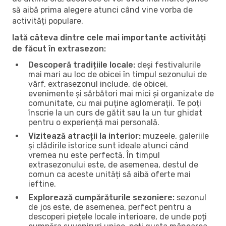
să aibă prima alegere atunci când vine vorba de
activități populare.
Iată câteva dintre cele mai importante activități
de făcut în extrasezon:
Descoperă tradițiile locale:
deși festivalurile
mai mari au loc de obicei în timpul sezonului de
vârf, extrasezonul include, de obicei,
evenimente și sărbători mai mici și organizate de
comunitate, cu mai puține aglomerații. Te poți
înscrie la un curs de gătit sau la un tur ghidat
pentru o experiență mai personală.
Vizitează atracții la interior:
muzeele, galeriile
și clădirile istorice sunt ideale atunci când
vremea nu este perfectă. În timpul
extrasezonului este, de asemenea, destul de
comun ca aceste unități să aibă oferte mai
ieftine.
Explorează cumpărăturile sezoniere:
sezonul
de jos este, de asemenea, perfect pentru a
descoperi piețele locale interioare, de unde poți