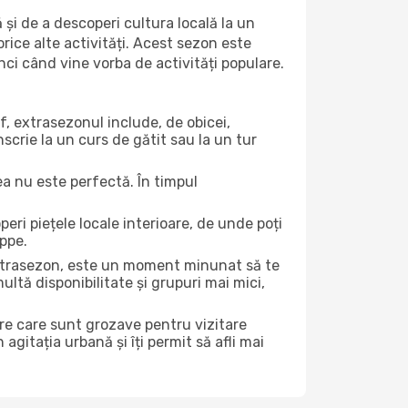
 și de a descoperi cultura locală la un
 orice alte activități. Acest sezon este
nci când vine vorba de activități populare.
f, extrasezonul include, de obicei,
scrie la un curs de gătit sau la un tur
ea nu este perfectă. În timpul
ri piețele locale interioare, de unde poți
eppe.
 extrasezon, este un moment minunat să te
ltă disponibilitate și grupuri mai mici,
ere care sunt grozave pentru vizitare
gitația urbană și îți permit să afli mai