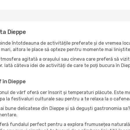
ita Dieppe
inde întotdeauna de activitățile preferate și de vremea loc
mari, altora le place să opteze pentru momente mai liniștite 
tmosfera agitată a orașului sau cineva care preferă să vizit
. Iată câteva idei de activități de care te poți bucura în Diepp
f în Dieppe
zonul de vârf oferă cer însorit și temperaturi plăcute. Este 
pa la festivaluri culturale sau pentru a te relaxa la o cafene
ai bune delicatese din Dieppe și să deguști gastronomia sa? 
imentare.
oferă fundalul perfect pentru a explora frumusețea naturală 