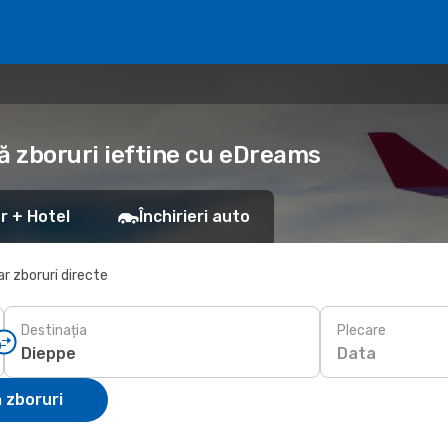
ă zboruri ieftine cu eDreams
r + Hotel
Închirieri auto
r zboruri directe
Destinația
Plecare
Data
 zboruri