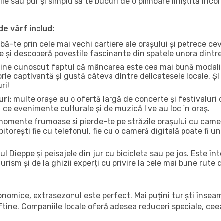
fie sau pur și simplu să te bucuri de o plimbare liniștită înc
de vârf includ:
bă-te prin cele mai vechi cartiere ale orașului și petrece c
ce și descoperă poveștile fascinante din spatele unora dintr
ine cunoscut faptul că mâncarea este cea mai bună modalita
torie captivantă și gustă câteva dintre delicatesele locale. 
ri!
uri:
multe orașe au o ofertă largă de concerte și festivaluri d
că ce evenimente culturale și de muzică live au loc în oraș.
omente frumoase și pierde-te pe străzile orașului cu camer
e pitorești fie cu telefonul, fie cu o cameră digitală poate fi 
l Dieppe și peisajele din jur cu bicicleta sau pe jos. Este în
urism și de la ghizii experți cu privire la cele mai bune rute 
conomice, extrasezonul este perfect. Mai puțini turiști înse
 ieftine. Companiile locale oferă adesea reduceri speciale, ce