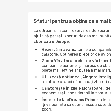
Sfaturi pentru a obține cele mai 
La eDreams, facem rezervarea de zboruri s
ajuta să găsești zboruri de cea mai bună ca
zbor către Dieppe
:
Rezervă în avans:
tarifele companiil
călătorie. Obținerea biletelor de avio
Zboară în afara orelor de vârf:
pentr
companiile aeriene își măresc de obice
bilete mai ieftine ar putea fi mai mari.
Utilizează opțiunea „Alegere inteli
rezultate atunci când cauți zboruri c
Călătorește în zilele lucrătoare:
, de
economisești considerabil la zboruril
Înscrie-te la eDreams Prime:
ia în c
îți va permite să economisești sute d
zborul.