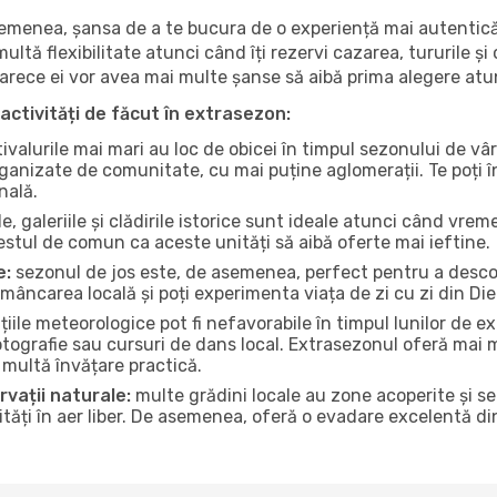
 asemenea, șansa de a te bucura de o experiență mai autentică
multă flexibilitate atunci când îți rezervi cazarea, tururile și
eoarece ei vor avea mai multe șanse să aibă prima alegere atu
activități de făcut în extrasezon:
ivalurile mai mari au loc de obicei în timpul sezonului de vâr
ganizate de comunitate, cu mai puține aglomerații. Te poți în
nală.
, galeriile și clădirile istorice sunt ideale atunci când vrem
stul de comun ca aceste unități să aibă oferte mai ieftine.
e:
sezonul de jos este, de asemenea, perfect pentru a descope
mâncarea locală și poți experimenta viața de zi cu zi din Di
iile meteorologice pot fi nefavorabile în timpul lunilor de
otografie sau cursuri de dans local. Extrasezonul oferă mai mu
multă învățare practică.
rvații naturale:
multe grădini locale au zone acoperite și s
ți în aer liber. De asemenea, oferă o evadare excelentă din a