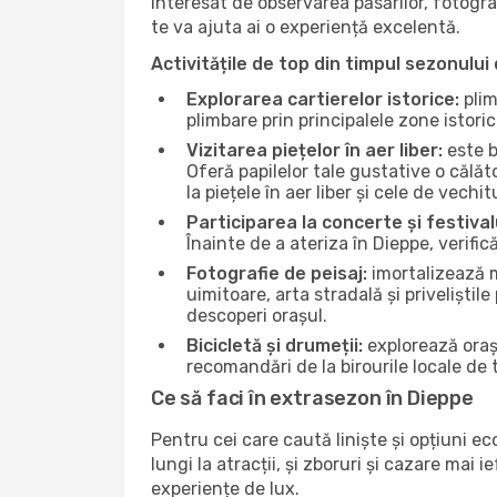
interesat de observarea păsărilor, fotogra
te va ajuta ai o experiență excelentă.
Activitățile de top din timpul sezonului 
Explorarea cartierelor istorice:
plim
plimbare prin principalele zone istori
Vizitarea piețelor în aer liber:
este b
Oferă papilelor tale gustative o călă
la piețele în aer liber și cele de vechitu
Participarea la concerte și festival
Înainte de a ateriza în Dieppe, verifi
Fotografie de peisaj:
imortalizează m
uimitoare, arta stradală și priveliștil
descoperi orașul.
Bicicletă și drumeții:
explorează orașu
recomandări de la birourile locale de t
Ce să faci în extrasezon în Dieppe
Pentru cei care caută liniște și opțiuni e
lungi la atracții, și zboruri și cazare mai
experiențe de lux.