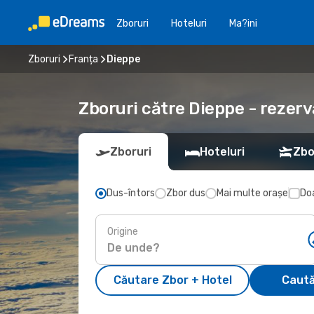
Zboruri
Hoteluri
Ma?ini
Zboruri
Franța
Dieppe
Zboruri către Dieppe - rezerv
Zboruri
Hoteluri
Zbo
Dus-întors
Zbor dus
Mai multe orașe
Doa
Origine
Căutare Zbor + Hotel
Caută