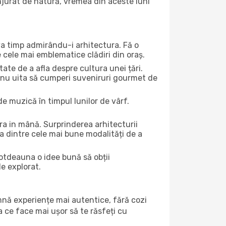
onjurat de natură, vremea din aceste luni
eva timp admirându-i arhitectura. Fă o
e cele mai emblematice clădiri din oraș.
te de a afla despre cultura unei țări.
Și nu uita să cumperi suveniruri gourmet de
e muzică în timpul lunilor de vârf.
a in mână. Surprinderea arhitecturii
una dintre cele mai bune modalități de a
totdeauna o idee bună să obții
de explorat.
amnă experiențe mai autentice, fără cozi
ea ce face mai ușor să te răsfeți cu