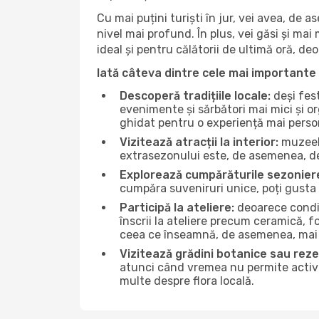
Cu mai puțini turiști în jur, vei avea, de
nivel mai profund. În plus, vei găsi și mai 
ideal și pentru călătorii de ultimă oră, d
Iată câteva dintre cele mai importante 
Descoperă tradițiile locale:
deși fest
evenimente și sărbători mai mici și or
ghidat pentru o experiență mai perso
Vizitează atracții la interior:
muzeele
extrasezonului este, de asemenea, de
Explorează cumpărăturile sezonier
cumpăra suveniruri unice, poți gusta 
Participă la ateliere:
deoarece condiț
înscrii la ateliere precum ceramică, f
ceea ce înseamnă, de asemenea, mai 
Vizitează grădini botanice sau reze
atunci când vremea nu permite activită
multe despre flora locală.