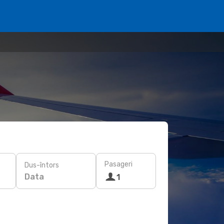
Pasageri
Dus-întors
Data
1