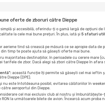
bune oferte de zboruri către Dieppe
implă și accesibilă, oferindu-ți o gamă largă de opțiuni de 
litate la cele mai bune prețuri. În plus, iată și
5 sfaturi ut
or aeriene tind să crească pe măsură ce se apropie data de pl
n din timp te poate ajuta să găsești oferte mai bune.
u majoritatea destinațiilor, în perioadele cu cerere mare (cum
i tarifele de zbor. Dacă alegi să zbori către Dieppe în afara 
gentă”:
această funcție îți permite să găsești cel mai ieftin ș
ătre Dieppe (DPE).
și nu este întotdeauna posibil, evitarea călătoriilor în weeke
e către aeroportul din Dieppe.
onsiderare cel mai exclusiv club al nostru și îmbunătățește-
e RON la următoarele bilete de avion. Încearcă acum proba no