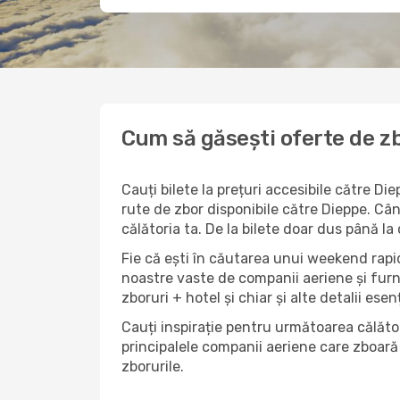
Cum să găsești oferte de zb
Cauți bilete la prețuri accesibile către D
rute de zbor disponibile către Dieppe. Când
călătoria ta. De la bilete doar dus până la
Fie că ești în căutarea unui weekend rapid
noastre vaste de companii aeriene și furn
zboruri + hotel și chiar și alte detalii esen
Cauți inspirație pentru următoarea călător
principalele companii aeriene care zboară 
zborurile.