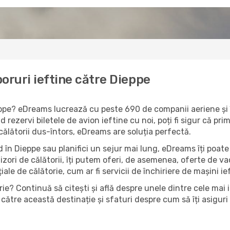
oruri ieftine către Dieppe
ieppe? eDreams lucrează cu peste 690 de companii aeriene și î
 rezervi biletele de avion ieftine cu noi, poți fi sigur că pr
 călătorii dus-întors, eDreams are soluția perfectă.
 în Dieppe sau planifici un sejur mai lung, eDreams îți poate 
izori de călătorii, îți putem oferi, de asemenea, oferte de 
țiale de călătorie, cum ar fi servicii de închiriere de mașini i
ie? Continuă să citești și află despre unele dintre cele mai 
către această destinație și sfaturi despre cum să îți asiguri