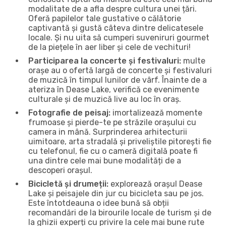
modalitate de a afla despre cultura unei țări.
Oferă papilelor tale gustative o călătorie
captivantă și gustă câteva dintre delicatesele
locale. Și nu uita să cumperi suveniruri gourmet
de la piețele în aer liber și cele de vechituri!
Participarea la concerte și festivaluri:
multe
orașe au o ofertă largă de concerte și festivaluri
de muzică în timpul lunilor de vârf. Înainte de a
ateriza în Dease Lake, verifică ce evenimente
culturale și de muzică live au loc în oraș.
Fotografie de peisaj:
imortalizează momente
frumoase și pierde-te pe străzile orașului cu
camera in mână. Surprinderea arhitecturii
uimitoare, arta stradală și priveliștile pitorești fie
cu telefonul, fie cu o cameră digitală poate fi
una dintre cele mai bune modalități de a
descoperi orașul.
Bicicletă și drumeții:
explorează orașul Dease
Lake și peisajele din jur cu bicicleta sau pe jos.
Este întotdeauna o idee bună să obții
recomandări de la birourile locale de turism și de
la ghizii experți cu privire la cele mai bune rute