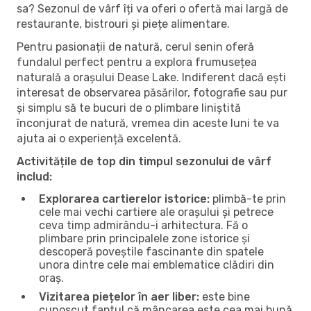
sa? Sezonul de vârf îți va oferi o ofertă mai largă de
restaurante, bistrouri și piețe alimentare.
Pentru pasionații de natură, cerul senin oferă
fundalul perfect pentru a explora frumusețea
naturală a orașului Dease Lake. Indiferent dacă ești
interesat de observarea păsărilor, fotografie sau pur
și simplu să te bucuri de o plimbare liniștită
înconjurat de natură, vremea din aceste luni te va
ajuta ai o experiență excelentă.
Activitățile de top din timpul sezonului de vârf
includ:
Explorarea cartierelor istorice:
plimbă-te prin
cele mai vechi cartiere ale orașului și petrece
ceva timp admirându-i arhitectura. Fă o
plimbare prin principalele zone istorice și
descoperă poveștile fascinante din spatele
unora dintre cele mai emblematice clădiri din
oraș.
Vizitarea piețelor în aer liber:
este bine
cunoscut faptul că mâncarea este cea mai bună