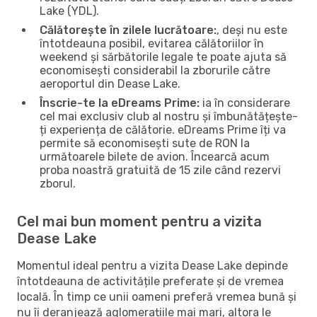
Lake (YDL).
Călătorește în zilele lucrătoare:
, deși nu este
întotdeauna posibil, evitarea călătoriilor în
weekend și sărbătorile legale te poate ajuta să
economisești considerabil la zborurile către
aeroportul din Dease Lake.
Înscrie-te la eDreams Prime:
ia în considerare
cel mai exclusiv club al nostru și îmbunătățește-
ți experiența de călătorie. eDreams Prime îți va
permite să economisești sute de RON la
următoarele bilete de avion. Încearcă acum
proba noastră gratuită de 15 zile când rezervi
zborul.
Cel mai bun moment pentru a vizita
Dease Lake
Momentul ideal pentru a vizita Dease Lake depinde
întotdeauna de activitățile preferate și de vremea
locală. În timp ce unii oameni preferă vremea bună și
nu îi deranjează aglomerațiile mai mari, altora le