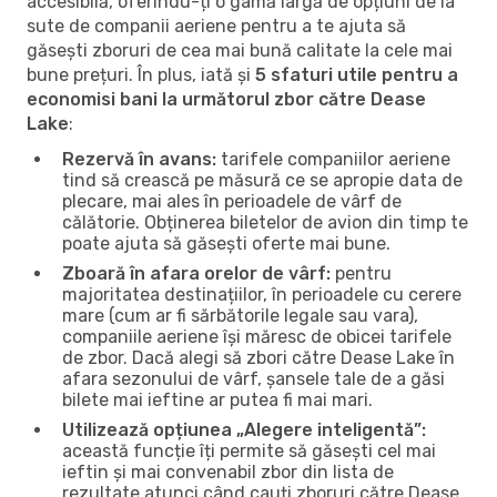
accesibilă, oferindu-ți o gamă largă de opțiuni de la
sute de companii aeriene pentru a te ajuta să
găsești zboruri de cea mai bună calitate la cele mai
bune prețuri. În plus, iată și
5 sfaturi utile pentru a
economisi bani la următorul zbor către Dease
Lake
:
Rezervă în avans:
tarifele companiilor aeriene
tind să crească pe măsură ce se apropie data de
plecare, mai ales în perioadele de vârf de
călătorie. Obținerea biletelor de avion din timp te
poate ajuta să găsești oferte mai bune.
Zboară în afara orelor de vârf:
pentru
majoritatea destinațiilor, în perioadele cu cerere
mare (cum ar fi sărbătorile legale sau vara),
companiile aeriene își măresc de obicei tarifele
de zbor. Dacă alegi să zbori către Dease Lake în
afara sezonului de vârf, șansele tale de a găsi
bilete mai ieftine ar putea fi mai mari.
Utilizează opțiunea „Alegere inteligentă”:
această funcție îți permite să găsești cel mai
ieftin și mai convenabil zbor din lista de
rezultate atunci când cauți zboruri către Dease