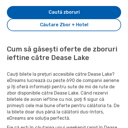
Caută zboruri
Căutare Zbor + Hotel
Cum să găsești oferte de zboruri
ieftine către Dease Lake
Cauți bilete la prețuri accesibile către Dease Lake?
eDreams lucrează cu peste 690 de companii aeriene
și îți oferă informații pentru sute de mii de rute de
zbor disponibile către Dease Lake. Când rezervi
biletele de avion ieftine cu noi, poți fi sigur că
primești cele mai bune oferte pentru călătoria ta. De
la bilete doar dus până la călătorii dus-întors,
eDreams are soluția perfectă.
Fie că ești în căutarea unui weekend rapid în Dease