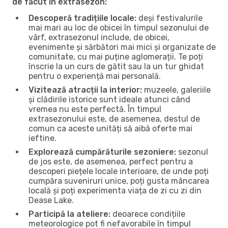
de făcut în extrasezon:
Descoperă tradițiile locale:
deși festivalurile
mai mari au loc de obicei în timpul sezonului de
vârf, extrasezonul include, de obicei,
evenimente și sărbători mai mici și organizate de
comunitate, cu mai puține aglomerații. Te poți
înscrie la un curs de gătit sau la un tur ghidat
pentru o experiență mai personală.
Vizitează atracții la interior:
muzeele, galeriile
și clădirile istorice sunt ideale atunci când
vremea nu este perfectă. În timpul
extrasezonului este, de asemenea, destul de
comun ca aceste unități să aibă oferte mai
ieftine.
Explorează cumpărăturile sezoniere:
sezonul
de jos este, de asemenea, perfect pentru a
descoperi piețele locale interioare, de unde poți
cumpăra suveniruri unice, poți gusta mâncarea
locală și poți experimenta viața de zi cu zi din
Dease Lake.
Participă la ateliere:
deoarece condițiile
meteorologice pot fi nefavorabile în timpul