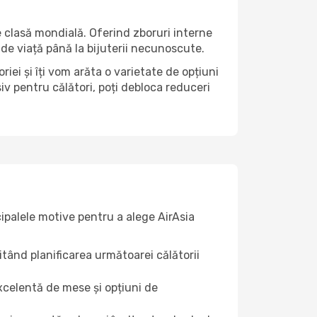
 clasă mondială. Oferind zboruri interne
 de viață până la bijuterii necunoscute.
iei și îți vom arăta o varietate de opțiuni
v pentru călători, poți debloca reduceri
cipalele motive pentru a alege AirAsia
litând planificarea următoarei călătorii
excelentă de mese și opțiuni de