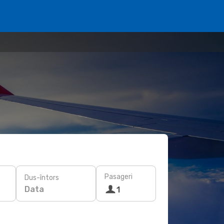
Pasageri
Dus-întors
Data
1