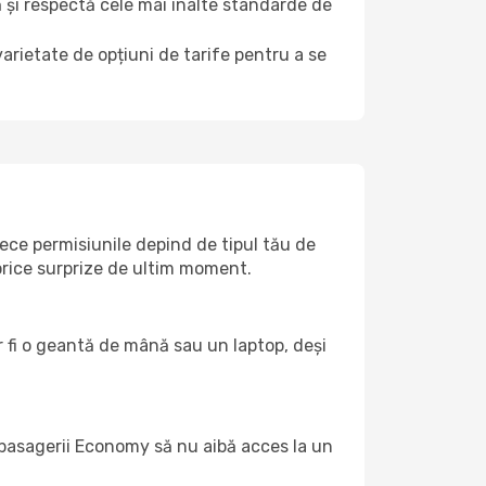
și respectă cele mai înalte standarde de
arietate de opțiuni de tarife pentru a se
ece permisiunile depind de tipul tău de
 orice surprize de ultim moment.
r fi o geantă de mână sau un laptop, deși
ca pasagerii Economy să nu aibă acces la un