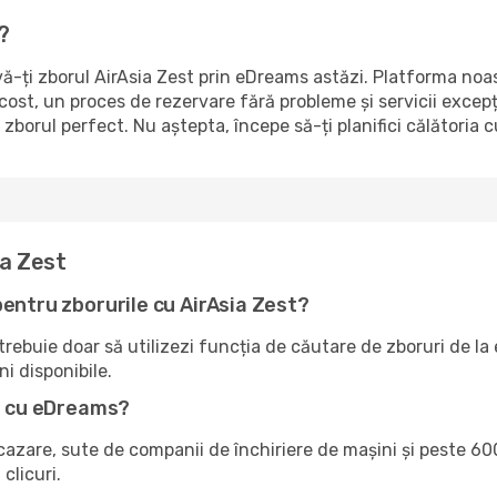
?
vă-ți zborul AirAsia Zest prin eDreams astăzi. Platforma noa
w-cost, un proces de rezervare fără probleme și servicii excep
 zborul perfect. Nu aștepta, începe să-ți planifici călătoria 
ia Zest
pentru zborurile cu AirAsia Zest?
ebuie doar să utilizezi funcția de căutare de zboruri de la eD
ni disponibile.
st cu eDreams?
zare, sute de companii de închiriere de mașini și peste 600
clicuri.