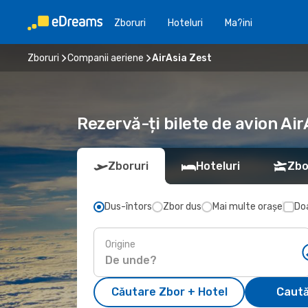
Zboruri
Hoteluri
Ma?ini
Zboruri
Companii aeriene
AirAsia Zest
Rezervă-ți bilete de avion Ai
Zboruri
Hoteluri
Zbo
Dus-întors
Zbor dus
Mai multe orașe
Doa
Origine
Căutare Zbor + Hotel
Caută