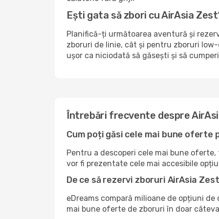
Ești gata să zbori cu AirAsia Zest
Planifică-ți următoarea aventură și rezer
zboruri de linie, cât și pentru zboruri lo
ușor ca niciodată să găsești și să cumperi
Întrebări frecvente despre AirAs
Cum poți găsi cele mai bune oferte 
Pentru a descoperi cele mai bune oferte, tr
vor fi prezentate cele mai accesibile opțiu
De ce să rezervi zboruri AirAsia Ze
eDreams compară milioane de opțiuni de ca
mai bune oferte de zboruri în doar câteva 