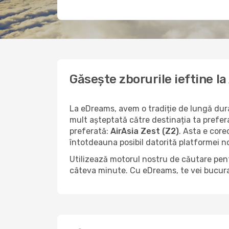
Găsește zborurile ieftine l
La eDreams, avem o tradiție de lungă durat
mult așteptată către destinația ta prefer
preferată:
AirAsia Zest (Z2)
. Asta e core
întotdeauna posibil datorită platformei no
Utilizează motorul nostru de căutare pent
câteva minute. Cu eDreams, te vei bucura 