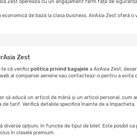
sia Zest operează cu un angajament ferm față de siguranță 
a economică de bază la clasa business, AirAsia Zest oferă o v
irAsia Zest
te că verifici
politica privind bagajele
a AirAsia Zest, deoar
-ul web al companiei aeriene sau contacteaz-o pentru a evita
lor să aducă un articol de mână și un articol personal, cum a
 de tarif. Verifică detaliile specifice înainte de a împacheta.
ă diverse opțiuni, în funcție de tipul de bilet. Este posibil 
nclus în clasele premium.