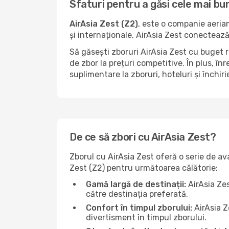
Sfaturi pentru a găsi cele mai bu
AirAsia Zest (Z2)
, este o companie aeria
și internaționale, AirAsia Zest conectează
Să găsești zboruri AirAsia Zest cu buget re
de zbor la prețuri competitive. În plus, 
suplimentare la zboruri, hoteluri și închir
De ce să zbori cu AirAsia Zest?
Zborul cu AirAsia Zest oferă o serie de av
Zest (Z2) pentru următoarea călătorie:
Gamă largă de destinații:
AirAsia Zes
către destinația preferată.
Confort în timpul zborului:
AirAsia Z
divertisment în timpul zborului.