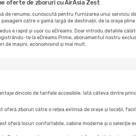
ne oferte de zboruri cu AirAsia Zest
nă de renume, cunoscută pentru furnizarea unui serviciu de
 pasagerii către o gamă largă de destinații, de la orașe pline
dus e rapid și ușor cu eDreams. Doar introdu detaliile călător
înregistrându-te la eDreams Prime, abonamentul nostru exclusi
ieri de mașini, economisind și mai mult.
antaje dincolo de tarifele accesibile. Iată câteva dintre prin
t oferă zboruri către o rețea extinsă de orașe și locații, faci
est oferă locuri confortabile, cabine moderne și o selecție 