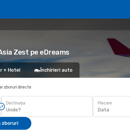
rAsia Zest pe eDreams
r + Hotel
Închirieri auto
r zboruri directe
Destinația
Plecare
Data
 zboruri