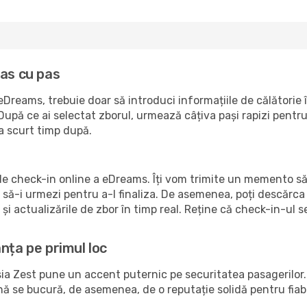
pas cu pas
eDreams, trebuie doar să introduci informațiile de călătorie
upă ce ai selectat zborul, urmează câțiva pași rapizi pentru 
la scurt timp după.
 de check-in online a eDreams. Îți vom trimite un memento să
e să-i urmezi pentru a-l finaliza. De asemenea, poți descărc
i actualizările de zbor în timp real. Reține că check-in-ul 
nța pe primul loc
a Zest pune un accent puternic pe securitatea pasagerilor. Sp
se bucură, de asemenea, de o reputație solidă pentru fiabilit