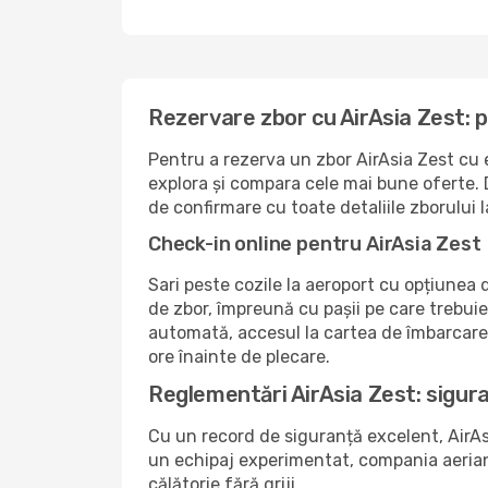
Rezervare zbor cu AirAsia Zest: 
Pentru a rezerva un zbor AirAsia Zest cu 
explora și compara cele mai bune oferte. D
de confirmare cu toate detaliile zborului 
Check-in online pentru AirAsia Zest
Sari peste cozile la aeroport cu opțiunea
de zbor, împreună cu pașii pe care trebui
automată, accesul la cartea de îmbarcare ș
ore înainte de plecare.
Reglementări AirAsia Zest: sigura
Cu un record de siguranță excelent, AirAsi
un echipaj experimentat, compania aeriană 
călătorie fără griji.