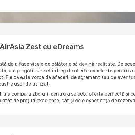
a AirAsia Zest cu eDreams
ă de a face visele de călătorie să devină realitate. De aceea
ată, am pregătit un set întreg de oferte excelente pentru a
ct! Fie că este vorba de afaceri, de agrement sau de aventur
astre ușor de utilizat.
ru a compara zboruri, pentru a selecta oferta perfectă și p
atât de prețuri excelente, cât și de o experiență de rezerv