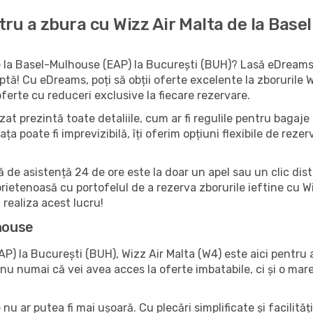
ru a zbura cu Wizz Air Malta de la Base
de la Basel-Mulhouse (EAP) la București (BUH)? Lasă eDreams s
ptă! Cu eDreams, poți să obții oferte excelente la zborurile 
ferte cu reduceri exclusive la fiecare rezervare.
at prezintă toate detaliile, cum ar fi regulile pentru bagaje ș
iața poate fi imprevizibilă, îți oferim opțiuni flexibile de rez
ă de asistență 24 de ore este la doar un apel sau un clic dist
prietenoasă cu portofelul de a rezerva zborurile ieftine cu W
realiza acest lucru!
lhouse
P) la București (BUH), Wizz Air Malta (W4) este aici pentru a
u numai că vei avea acces la oferte imbatabile, ci și o mare f
nu ar putea fi mai ușoară. Cu plecări simplificate și facilită