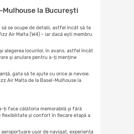
l-Mulhouse la București
ă se ocupe de detalii, astfel încât să te
Wizz Air Malta (W4) – iar dacă ești membru
i alegerea locurilor, în avans, astfel încât
ervare și anulare pentru a-ți menține
anță, gata să te ajute cu orice ai nevoie.
izz Air Malta de la Basel-Mulhouse la
-ți face călătoria memorabilă și fără
lexibilitate și confort în fiecare etapă a
ți aeroportuare ușor de navigat, experiența