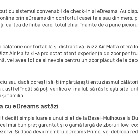
ceput cu sistemul convenabil de check-in al eDreams. Au dispă
online prin eDreams din confortul casei tale sau din mers, pe 
ții cartea de îmbarcare, totul chiar înainte de a pune piciorul
 călătorie confortabilă și distractivă. Wizz Air Malta oferă lo
zz Air Malta și-a proiectat atent experiența de zbor pentru 
, vei avea tot ce ai nevoie pentru un zbor plăcut de la deco
iciu sau dacă dorești să-ți împărtășești entuziasmul călătorie
, astfel încât să poți verifica e-mailul, să răsfoiești site-uri
 și familia.
ta cu eDreams astăzi
 decât simpla luare a unui bilet de la Basel-Mulhouse la Bu
el mai bun preț garantat și o gamă largă de zboruri low-cost d
ezervi. Și dacă devii membru eDreams Prime, vei debloca red