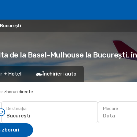
 București
alta de la Basel-Mulhouse la București, 
r + Hotel
Închirieri auto
r zboruri directe
Destinația
Plecare
Data
 zboruri