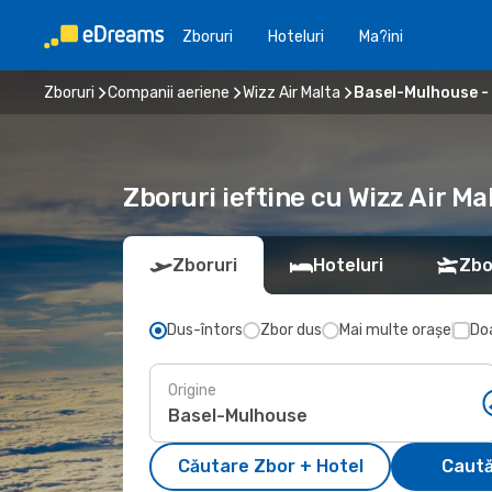
Zboruri
Hoteluri
Ma?ini
Zboruri
Companii aeriene
Wizz Air Malta
Basel-Mulhouse -
Zboruri ieftine cu Wizz Air M
Zboruri
Hoteluri
Zbo
Dus-întors
Zbor dus
Mai multe orașe
Doa
Origine
Căutare Zbor + Hotel
Caută