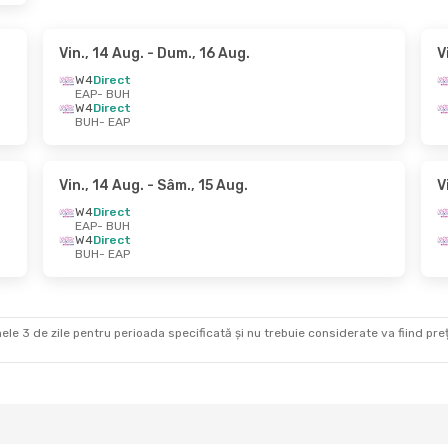
Vin., 14 Aug.
- Dum., 16 Aug.
V
W4
Direct
EAP
- BUH
W4
Direct
BUH
- EAP
Vin., 14 Aug.
- Sâm., 15 Aug.
V
W4
Direct
EAP
- BUH
W4
Direct
BUH
- EAP
ele 3 de zile pentru perioada specificată și nu trebuie considerate va fiind prețul