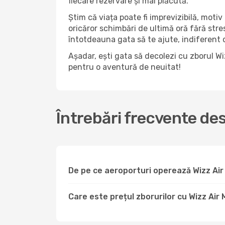
fiecare rezervare și mai plăcută.
Știm că viața poate fi imprevizibilă, motiv 
oricăror schimbări de ultimă oră fără str
întotdeauna gata să te ajute, indiferent da
Așadar, ești gata să decolezi cu zborul W
pentru o aventură de neuitat!
Întrebări frecvente de
De pe ce aeroporturi operează Wizz Air
Care este prețul zborurilor cu Wizz Air