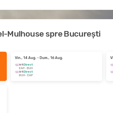
sel-Mulhouse spre București
Vin., 14 Aug.
- Dum., 16 Aug.
V
W4
Direct
EAP
- BUH
W4
Direct
BUH
- EAP