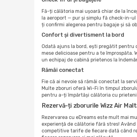
Fă-ți călătoria mai ușoară chiar de la în
la aeroport — pur și simplu fă check-in-ul 
ți confirmi alegerea pentru bagaje și să ob
Confort și divertisment la bord
Odată ajuns la bord, ești pregătit pentru o
mese delicioase pentru a te împrospăta. Wi
un echipaj de cabină prietenos la îndemână
Rămâi conectat
Fie că ai nevoie să rămâi conectat la serv
Multe zboruri oferă Wi-Fi în timpul zborului
pentru a-ți împărtăși călătoria cu prietenii
Rezervă-ți zborurile Wizz Air Mal
Rezervarea cu eDreams este mult mai mult
experiență de călătorie fără stres! Având c
competitive tarife de fiecare dată când r