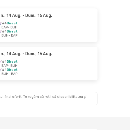
in., 14 Aug.
- Dum., 16 Aug.
W4
Direct
EAP
- BUH
W4
Direct
BUH
- EAP
in., 14 Aug.
- Dum., 16 Aug.
W4
Direct
EAP
- BUH
W4
Direct
BUH
- EAP
 final oferit. Te rugăm să reții că disponibilitatea și