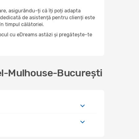
lare, asigurându-ți că îți poți adapta
 dedicată de asistență pentru clienți este
n timpul călătoriei.
locul cu eDreams astăzi și pregătește-te
sel-Mulhouse-București