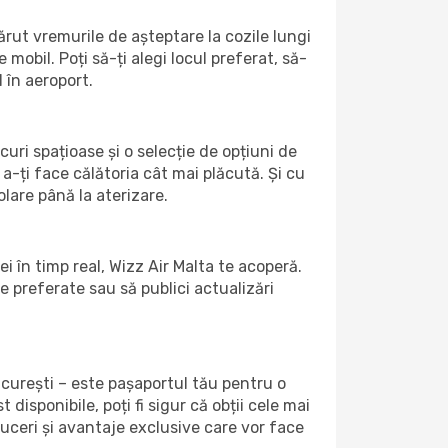
rut vremurile de așteptare la cozile lungi
mobil. Poți să-ți alegi locul preferat, să-
 în aeroport.
curi spațioase și o selecție de opțiuni de
a-ți face călătoria cât mai plăcută. Și cu
lare până la aterizare.
i în timp real, Wizz Air Malta te acoperă.
le preferate sau să publici actualizări
curești – este pașaportul tău pentru o
isponibile, poți fi sigur că obții cele mai
uceri și avantaje exclusive care vor face