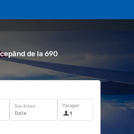
începând de la 690
Pasageri
Dus-întors
Data
1