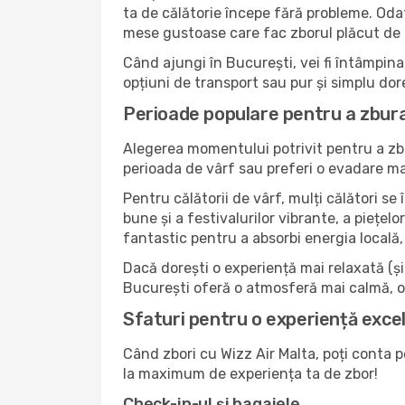
ta de călătorie începe fără probleme. Odată
mese gustoase care fac zborul plăcut de l
Când ajungi în București, vei fi întâmpinat
opțiuni de transport sau pur și simplu dor
Perioade populare pentru a zbura
Alegerea momentului potrivit pentru a zbu
perioada de vârf sau preferi o evadare mai 
Pentru călătorii de vârf, mulți călători s
bune și a festivalurilor vibrante, a piețel
fantastic pentru a absorbi energia locală, 
Dacă dorești o experiență mai relaxată (și m
București oferă o atmosferă mai calmă, of
Sfaturi pentru o experiență excel
Când zbori cu Wizz Air Malta, poți conta pe
la maximum de experiența ta de zbor!
Check-in-ul și bagajele