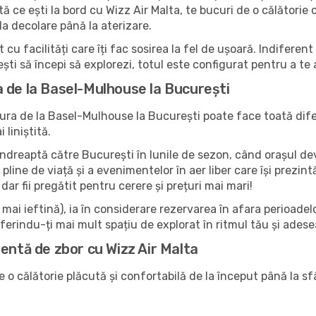
 ce ești la bord cu Wizz Air Malta, te bucuri de o călătorie co
a decolare până la aterizare.
 cu facilități care îți fac sosirea la fel de ușoară. Indifere
ești să începi să explorezi, totul este configurat pentru a te
 de la Basel-Mulhouse la București
ra de la Basel-Mulhouse la București poate face toată difer
liniștită.
e îndreaptă către București în lunile de sezon, când orașul de
or pline de viață și a evenimentelor în aer liber care își prez
dar fii pregătit pentru cerere și prețuri mai mari!
ai ieftină), ia în considerare rezervarea în afara perioadelor 
erindu-ți mai mult spațiu de explorat în ritmul tău și ades
entă de zbor cu Wizz Air Malta
 o călătorie plăcută și confortabilă de la început până la sfâ