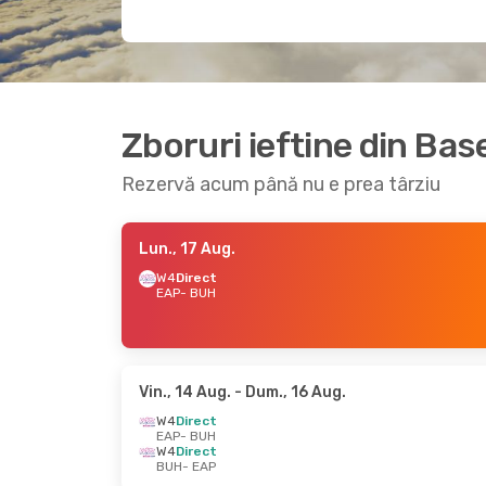
Zboruri ieftine din Ba
Rezervă acum până nu e prea târziu
Lun., 17 Aug.
W4
Direct
EAP
- BUH
Vin., 14 Aug.
- Dum., 16 Aug.
W4
Direct
EAP
- BUH
W4
Direct
BUH
- EAP