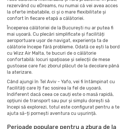
rezervând cu eDreams, nu numai că vei avea acces
la oferte imbatabile, ci și o mare flexibilitate și
confort în fiecare etapă a călătoriei.
Începerea călătoriei de la București nu ar putea fi
mai ușoară. Cu plecări simplificate și facilități
aeroportuare ușor de navigat, experiența ta de
călătorie începe fără probleme. Odată ce ești la bord
cu Wizz Air Malta, te bucuri de o călătorie
confortabilă: locuri spațioase și selecții de mese
gustoase care fac zborul plăcut de la decolare până
la aterizare.
Când ajungi în Tel Aviv - Yafo, vei fi întâmpinat cu
facilități care îți fac sosirea la fel de ușoară.
Indiferent dacă ceea ce cauți este o masă rapidă,
opțiuni de transport sau pur și simplu dorești să
începi să explorezi, totul este configurat pentru a te
ajuta să-ți pornești aventura cu ușurință.
Perioade populare pentru a zbura de la