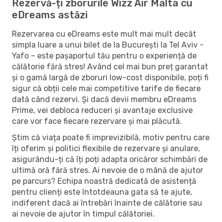
Rezervă-ți zborurile Wizz Air Malta cu
eDreams astăzi
Rezervarea cu eDreams este mult mai mult decât
simpla luare a unui bilet de la București la Tel Aviv -
Yafo – este pașaportul tău pentru o experiență de
călătorie fără stres! Având cel mai bun preț garantat
și o gamă largă de zboruri low-cost disponibile, poți fi
sigur că obții cele mai competitive tarife de fiecare
dată când rezervi. Și dacă devii membru eDreams
Prime, vei debloca reduceri și avantaje exclusive
care vor face fiecare rezervare și mai plăcută.
Știm că viața poate fi imprevizibilă, motiv pentru care
îți oferim și politici flexibile de rezervare și anulare,
asigurându-ți că îți poți adapta oricăror schimbări de
ultimă oră fără stres. Ai nevoie de o mână de ajutor
pe parcurs? Echipa noastră dedicată de asistență
pentru clienți este întotdeauna gata să te ajute,
indiferent dacă ai întrebări înainte de călătorie sau
ai nevoie de ajutor în timpul călătoriei.