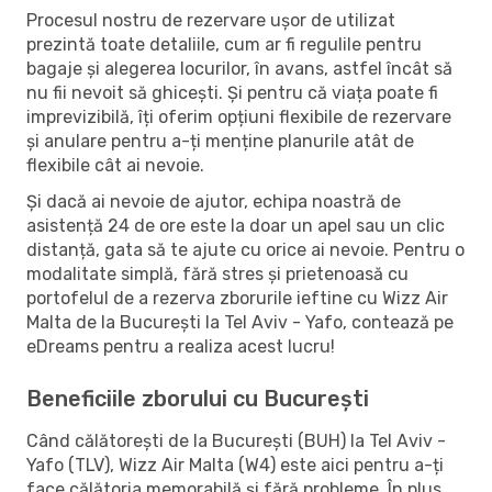
Procesul nostru de rezervare ușor de utilizat
prezintă toate detaliile, cum ar fi regulile pentru
bagaje și alegerea locurilor, în avans, astfel încât să
nu fii nevoit să ghicești. Și pentru că viața poate fi
imprevizibilă, îți oferim opțiuni flexibile de rezervare
și anulare pentru a-ți menține planurile atât de
flexibile cât ai nevoie.
Și dacă ai nevoie de ajutor, echipa noastră de
asistență 24 de ore este la doar un apel sau un clic
distanță, gata să te ajute cu orice ai nevoie. Pentru o
modalitate simplă, fără stres și prietenoasă cu
portofelul de a rezerva zborurile ieftine cu Wizz Air
Malta de la București la Tel Aviv - Yafo, contează pe
eDreams pentru a realiza acest lucru!
Beneficiile zborului cu București
Când călătorești de la București (BUH) la Tel Aviv -
Yafo (TLV), Wizz Air Malta (W4) este aici pentru a-ți
face călătoria memorabilă și fără probleme. În plus,