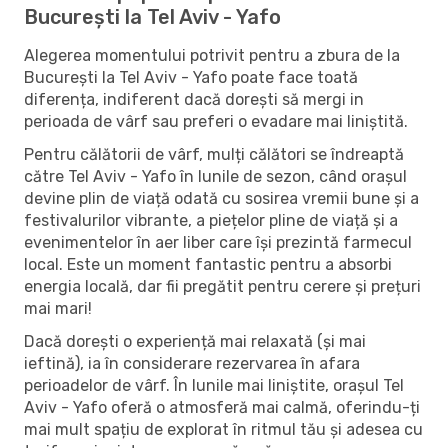
București la Tel Aviv - Yafo
Alegerea momentului potrivit pentru a zbura de la
București la Tel Aviv - Yafo poate face toată
diferența, indiferent dacă dorești să mergi in
perioada de vârf sau preferi o evadare mai liniștită.
Pentru călătorii de vârf, mulți călători se îndreaptă
către Tel Aviv - Yafo în lunile de sezon, când orașul
devine plin de viață odată cu sosirea vremii bune și a
festivalurilor vibrante, a piețelor pline de viață și a
evenimentelor în aer liber care își prezintă farmecul
local. Este un moment fantastic pentru a absorbi
energia locală, dar fii pregătit pentru cerere și prețuri
mai mari!
Dacă dorești o experiență mai relaxată (și mai
ieftină), ia în considerare rezervarea în afara
perioadelor de vârf. În lunile mai liniștite, orașul Tel
Aviv - Yafo oferă o atmosferă mai calmă, oferindu-ți
mai mult spațiu de explorat în ritmul tău și adesea cu