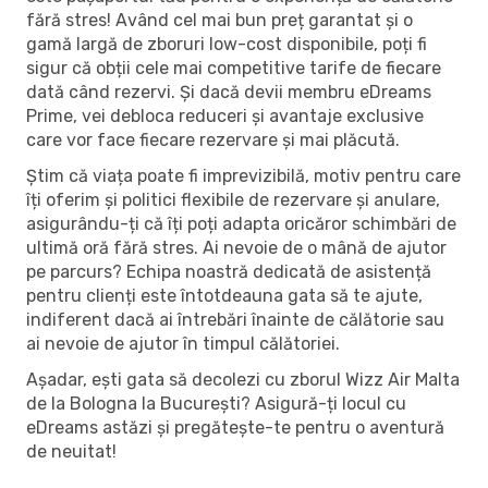
fără stres! Având cel mai bun preț garantat și o
gamă largă de zboruri low-cost disponibile, poți fi
sigur că obții cele mai competitive tarife de fiecare
dată când rezervi. Și dacă devii membru eDreams
Prime, vei debloca reduceri și avantaje exclusive
care vor face fiecare rezervare și mai plăcută.
Știm că viața poate fi imprevizibilă, motiv pentru care
îți oferim și politici flexibile de rezervare și anulare,
asigurându-ți că îți poți adapta oricăror schimbări de
ultimă oră fără stres. Ai nevoie de o mână de ajutor
pe parcurs? Echipa noastră dedicată de asistență
pentru clienți este întotdeauna gata să te ajute,
indiferent dacă ai întrebări înainte de călătorie sau
ai nevoie de ajutor în timpul călătoriei.
Așadar, ești gata să decolezi cu zborul Wizz Air Malta
de la Bologna la București? Asigură-ți locul cu
eDreams astăzi și pregătește-te pentru o aventură
de neuitat!