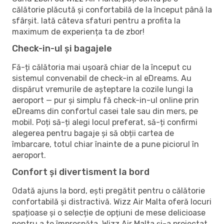
călătorie plăcută și confortabilă de la început până la
sfârșit. Iată câteva sfaturi pentru a profita la
maximum de experiența ta de zbor!
Check-in-ul și bagajele
Fă-ți călătoria mai ușoară chiar de la început cu
sistemul convenabil de check-in al eDreams. Au
dispărut vremurile de așteptare la cozile lungi la
aeroport — pur și simplu fă check-in-ul online prin
eDreams din confortul casei tale sau din mers, pe
mobil. Poți să-ți alegi locul preferat, să-ți confirmi
alegerea pentru bagaje și să obții cartea de
îmbarcare, totul chiar înainte de a pune piciorul în
aeroport.
Confort și divertisment la bord
Odată ajuns la bord, ești pregătit pentru o călătorie
confortabilă și distractivă. Wizz Air Malta oferă locuri
spațioase și o selecție de opțiuni de mese delicioase
pentru a te împrospăta. Wizz Air Malta și-a proiectat