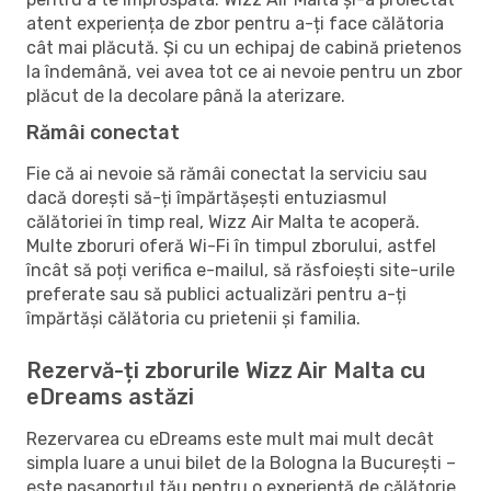
atent experiența de zbor pentru a-ți face călătoria
cât mai plăcută. Și cu un echipaj de cabină prietenos
la îndemână, vei avea tot ce ai nevoie pentru un zbor
plăcut de la decolare până la aterizare.
Rămâi conectat
Fie că ai nevoie să rămâi conectat la serviciu sau
dacă dorești să-ți împărtășești entuziasmul
călătoriei în timp real, Wizz Air Malta te acoperă.
Multe zboruri oferă Wi-Fi în timpul zborului, astfel
încât să poți verifica e-mailul, să răsfoiești site-urile
preferate sau să publici actualizări pentru a-ți
împărtăși călătoria cu prietenii și familia.
Rezervă-ți zborurile Wizz Air Malta cu
eDreams astăzi
Rezervarea cu eDreams este mult mai mult decât
simpla luare a unui bilet de la Bologna la București –
este pașaportul tău pentru o experiență de călătorie