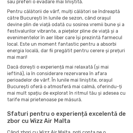
sau preferi o evadare mai liniștită.
Pentru călătorii de vârf, mulți călători se îndreaptă
către București în lunile de sezon, când orașul
devine plin de viață odată cu sosirea vremii bune și a
festivalurilor vibrante, a piețelor pline de viață și a
evenimentelor în aer liber care își prezintă farmecul
local. Este un moment fantastic pentru a absorbi
energia locală, dar fii pregătit pentru cerere și prețuri
mai mari!
Dacă dorești o experiență mai relaxată (și mai
ieftină), ia în considerare rezervarea în afara
perioadelor de vârf. În lunile mai liniștite, orașul
București oferă o atmosferă mai calmă, oferindu-ți
mai mult spațiu de explorat în ritmul tău și adesea cu
tarife mai prietenoase pe măsură.
Sfaturi pentru o experiență excelentă de
zbor cu Wizz Air Malta
Când zbori cu Wizz Air Malta, poți conta pe o