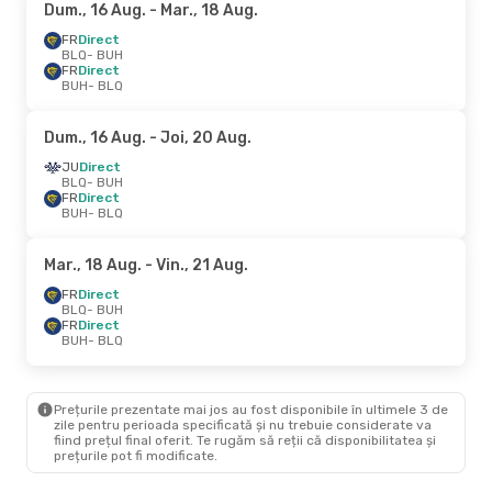
Dum., 16 Aug.
- Mar., 18 Aug.
FR
Direct
BLQ
- BUH
FR
Direct
BUH
- BLQ
Dum., 16 Aug.
- Joi, 20 Aug.
JU
Direct
BLQ
- BUH
FR
Direct
BUH
- BLQ
Mar., 18 Aug.
- Vin., 21 Aug.
FR
Direct
BLQ
- BUH
FR
Direct
BUH
- BLQ
Prețurile prezentate mai jos au fost disponibile în ultimele 3 de
zile pentru perioada specificată și nu trebuie considerate va
fiind prețul final oferit. Te rugăm să reții că disponibilitatea și
prețurile pot fi modificate.