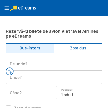
Rezervă-ți bilete de avion Vietravel Airlines
pe eDreams
Dus-întors
Zbor dus
De unde?
Unde?
Pasageri
Când?
1 adult