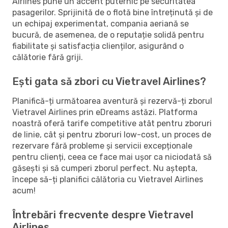
Airlines pune un accent puternic pe securitatea
pasagerilor. Sprijinită de o flotă bine întreținută și de
un echipaj experimentat, compania aeriană se
bucură, de asemenea, de o reputație solidă pentru
fiabilitate și satisfacția clienților, asigurând o
călătorie fără griji.
Ești gata să zbori cu Vietravel Airlines?
Planifică-ți următoarea aventură și rezervă-ți zborul
Vietravel Airlines prin eDreams astăzi. Platforma
noastră oferă tarife competitive atât pentru zboruri
de linie, cât și pentru zboruri low-cost, un proces de
rezervare fără probleme și servicii excepționale
pentru clienți, ceea ce face mai ușor ca niciodată să
găsești și să cumperi zborul perfect. Nu aștepta,
începe să-ți planifici călătoria cu Vietravel Airlines
acum!
Întrebări frecvente despre Vietravel
Airlines