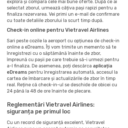
explora și compara cele mai bune oferte. După ce ai
selectat zborul, urmează câțiva pași rapizi pentru a
finaliza rezervarea. Vei primi un e-mail de confirmare
cu toate detaliile zborului la scurt timp după.
Check-in online pentru Vietravel Airlines
Sari peste cozile la aeroport cu opțiunea de check-in
online a eDreams. Îți vom trimite un memento să te
înregistrezi cu o săptămână înainte de zbor,
împreună cu pașii pe care trebuie să-i urmezi pentru
a-l finaliza. De asemenea, poți descărca
aplicația
eDreams
pentru înregistrarea automată, accesul la
cartea de îmbarcare și actualizările de zbor în timp
real. Reține că check-in-ul se deschide de obicei cu
24 până la 48 de ore înainte de plecare.
Reglementări Vietravel Airlines:
siguranța pe primul loc
Cu un record de siguranță excelent, Vietravel