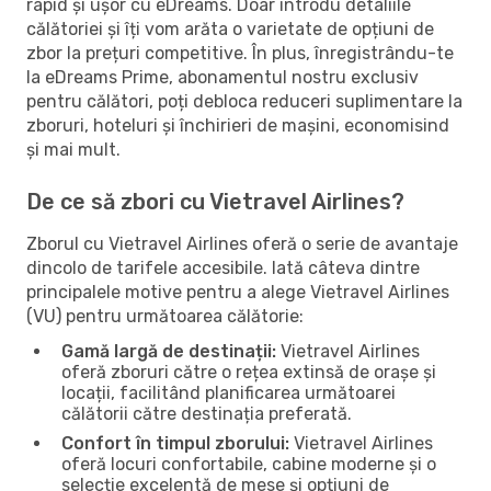
rapid și ușor cu eDreams. Doar introdu detaliile
călătoriei și îți vom arăta o varietate de opțiuni de
zbor la prețuri competitive. În plus, înregistrându-te
la eDreams Prime, abonamentul nostru exclusiv
pentru călători, poți debloca reduceri suplimentare la
zboruri, hoteluri și închirieri de mașini, economisind
și mai mult.
De ce să zbori cu Vietravel Airlines?
Zborul cu Vietravel Airlines oferă o serie de avantaje
dincolo de tarifele accesibile. Iată câteva dintre
principalele motive pentru a alege Vietravel Airlines
(VU) pentru următoarea călătorie:
Gamă largă de destinații:
Vietravel Airlines
oferă zboruri către o rețea extinsă de orașe și
locații, facilitând planificarea următoarei
călătorii către destinația preferată.
Confort în timpul zborului:
Vietravel Airlines
oferă locuri confortabile, cabine moderne și o
selecție excelentă de mese și opțiuni de