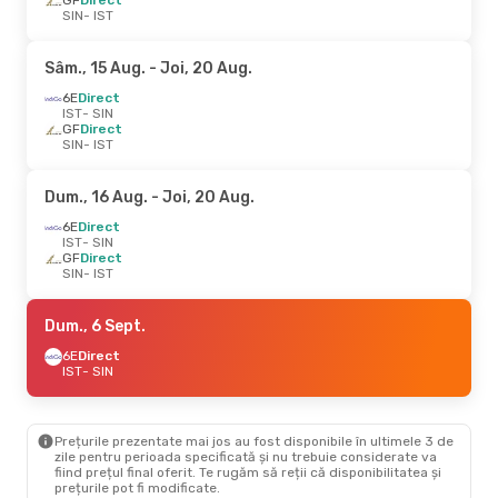
SIN
- IST
Sâm., 15 Aug.
- Joi, 20 Aug.
6E
Direct
IST
- SIN
GF
Direct
SIN
- IST
Dum., 16 Aug.
- Joi, 20 Aug.
6E
Direct
IST
- SIN
GF
Direct
SIN
- IST
Dum., 6 Sept.
6E
Direct
IST
- SIN
Prețurile prezentate mai jos au fost disponibile în ultimele 3 de
zile pentru perioada specificată și nu trebuie considerate va
fiind prețul final oferit. Te rugăm să reții că disponibilitatea și
prețurile pot fi modificate.