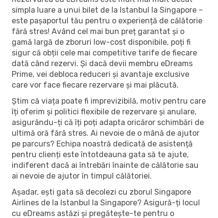
simpla luare a unui bilet de la Istanbul la Singapore –
este pașaportul tău pentru o experiență de călătorie
fără stres! Având cel mai bun preț garantat și o
gamă largă de zboruri low-cost disponibile, poți fi
sigur că obții cele mai competitive tarife de fiecare
dată când rezervi. Și dacă devii membru eDreams
Prime, vei debloca reduceri și avantaje exclusive
care vor face fiecare rezervare și mai plăcută.
Știm că viața poate fi imprevizibilă, motiv pentru care
îți oferim și politici flexibile de rezervare și anulare,
asigurându-ți că îți poți adapta oricăror schimbări de
ultimă oră fără stres. Ai nevoie de o mână de ajutor
pe parcurs? Echipa noastră dedicată de asistență
pentru clienți este întotdeauna gata să te ajute,
indiferent dacă ai întrebări înainte de călătorie sau
ai nevoie de ajutor în timpul călătoriei.
Așadar, ești gata să decolezi cu zborul Singapore
Airlines de la Istanbul la Singapore? Asigură-ți locul
cu eDreams astăzi și pregătește-te pentru o