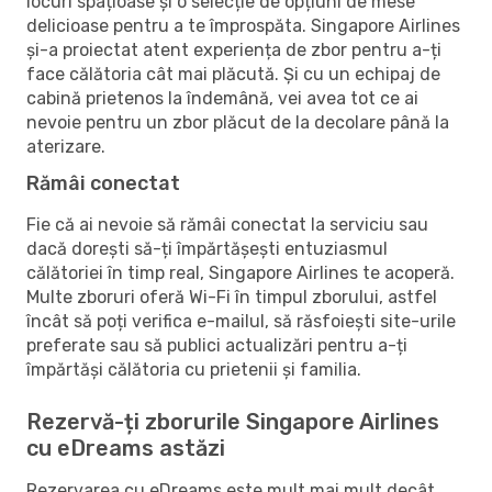
locuri spațioase și o selecție de opțiuni de mese
delicioase pentru a te împrospăta. Singapore Airlines
și-a proiectat atent experiența de zbor pentru a-ți
face călătoria cât mai plăcută. Și cu un echipaj de
cabină prietenos la îndemână, vei avea tot ce ai
nevoie pentru un zbor plăcut de la decolare până la
aterizare.
Rămâi conectat
Fie că ai nevoie să rămâi conectat la serviciu sau
dacă dorești să-ți împărtășești entuziasmul
călătoriei în timp real, Singapore Airlines te acoperă.
Multe zboruri oferă Wi-Fi în timpul zborului, astfel
încât să poți verifica e-mailul, să răsfoiești site-urile
preferate sau să publici actualizări pentru a-ți
împărtăși călătoria cu prietenii și familia.
Rezervă-ți zborurile Singapore Airlines
cu eDreams astăzi
Rezervarea cu eDreams este mult mai mult decât