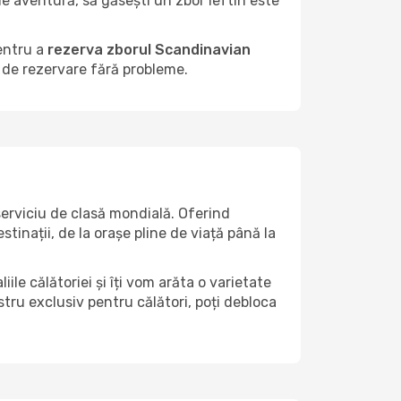
de aventură, să găsești un zbor ieftin este
entru a
rezerva zborul Scandinavian
 de rezervare fără probleme.
erviciu de clasă mondială. Oferind
tinații, de la orașe pline de viață până la
le călătoriei și îți vom arăta o varietate
tru exclusiv pentru călători, poți debloca