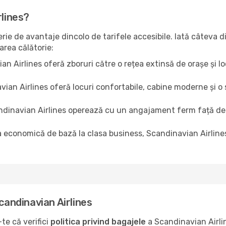
rlines?
rie de avantaje dincolo de tarifele accesibile. Iată câteva d
rea călătorie:
n Airlines oferă zboruri către o rețea extinsă de orașe și loc
ian Airlines oferă locuri confortabile, cabine moderne și o 
dinavian Airlines operează cu un angajament ferm față de s
a economică de bază la clasa business, Scandinavian Airlines
candinavian Airlines
te că verifici
politica privind bagajele
a Scandinavian Airli