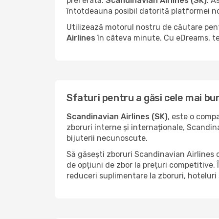
preferată:
Scandinavian Airlines (SK)
. A
întotdeauna posibil datorită platformei no
Utilizează motorul nostru de căutare pent
Airlines
în câteva minute. Cu eDreams, te 
Sfaturi pentru a găsi cele mai bu
Scandinavian Airlines (SK)
, este o comp
zboruri interne și internaționale, Scandin
bijuterii necunoscute.
Să găsești zboruri Scandinavian Airlines c
de opțiuni de zbor la prețuri competitive.
reduceri suplimentare la zboruri, hoteluri 