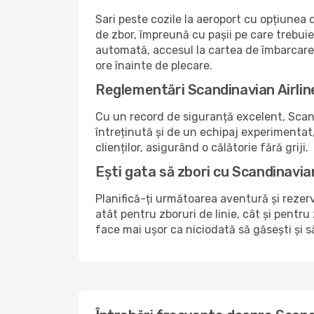
Sari peste cozile la aeroport cu opțiunea
de zbor, împreună cu pașii pe care trebui
automată, accesul la cartea de îmbarcare ș
ore înainte de plecare.
Reglementări Scandinavian Airline
Cu un record de siguranță excelent, Scand
întreținută și de un echipaj experimentat,
clienților, asigurând o călătorie fără griji.
Ești gata să zbori cu Scandinavia
Planifică-ți următoarea aventură și rezer
atât pentru zboruri de linie, cât și pentr
face mai ușor ca niciodată să găsești și s