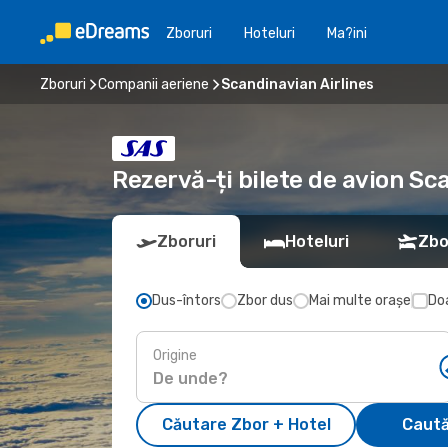
Zboruri
Hoteluri
Ma?ini
Zboruri
Companii aeriene
Scandinavian Airlines
Rezervă-ți bilete de avion Sc
Zboruri
Hoteluri
Zbo
Dus-întors
Zbor dus
Mai multe orașe
Doa
Origine
Căutare Zbor + Hotel
Caută