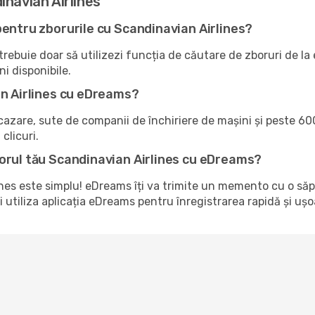
inavian Airlines
pentru zborurile cu Scandinavian Airlines?
ebuie doar să utilizezi funcția de căutare de zboruri de la eD
ni disponibile.
an Airlines cu eDreams?
zare, sute de companii de închiriere de mașini și peste 600
clicuri.
orul tău Scandinavian Airlines cu eDreams?
nes este simplu! eDreams îți va trimite un memento cu o să
utiliza aplicația eDreams pentru înregistrarea rapidă și ușo