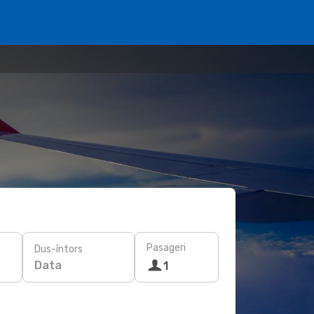
Pasageri
Dus-întors
Data
1