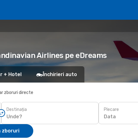
andinavian Airlines pe eDreams
r + Hotel
Închirieri auto
r zboruri directe
Destinația
Plecare
Data
 zboruri