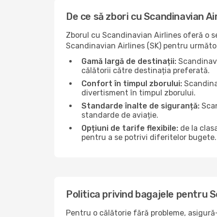
De ce să zbori cu Scandinavian Ai
Zborul cu Scandinavian Airlines oferă o se
Scandinavian Airlines (SK) pentru următoa
Gamă largă de destinații:
Scandinavia
călătorii către destinația preferată.
Confort în timpul zborului:
Scandinav
divertisment în timpul zborului.
Standarde înalte de siguranță:
Scan
standarde de aviație.
Opțiuni de tarife flexibile:
de la clas
pentru a se potrivi diferitelor bugete.
Politica privind bagajele pentru S
Pentru o călătorie fără probleme, asigură-