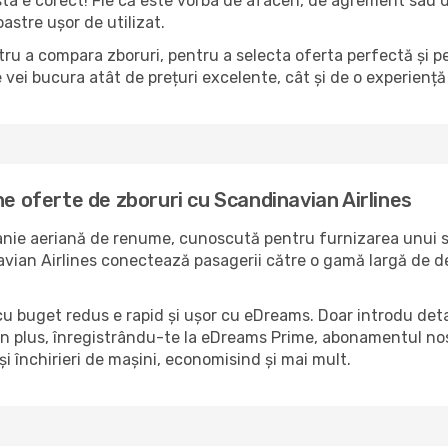
sta e corect! Fie că este vorba de afaceri, de agrement sau 
astre ușor de utilizat.
ru a compara zboruri, pentru a selecta oferta perfectă și p
vei bucura atât de prețuri excelente, cât și de o experiență
ne oferte de zboruri cu Scandinavian Airlines
anie aeriană de renume, cunoscută pentru furnizarea unui s
avian Airlines conectează pasagerii către o gamă largă de des
u buget redus e rapid și ușor cu eDreams. Doar introdu detalii
 În plus, înregistrându-te la eDreams Prime, abonamentul nos
și închirieri de mașini, economisind și mai mult.