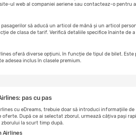
ză site-ul web al companiei aeriene sau contacteaz-o pentru 
, pasagerilor să aducă un articol de mână și un articol pers
cție de clasa de tarif. Verifică detaliile specifice înainte de 
ines oferă diverse opțiuni, în funcție de tipul de bilet. Este
ste adesea inclus în clasele premium.
irlines: pas cu pas
lines cu eDreams, trebuie doar să introduci informațiile de
oferte. După ce ai selectat zborul, urmează câțiva pași rapiz
 zborului la scurt timp după.
 Airlines