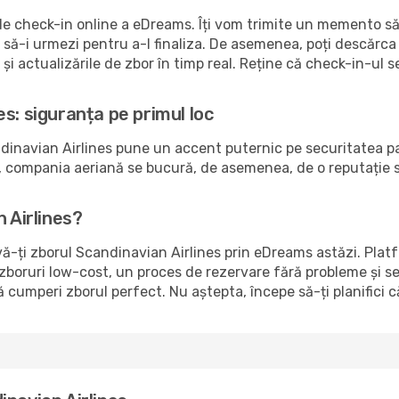
 de check-in online a eDreams. Îți vom trimite un memento să
e să-i urmezi pentru a-l finaliza. De asemenea, poți descărc
i actualizările de zbor în timp real. Reține că check-in-ul 
s: siguranța pe primul loc
inavian Airlines pune un accent puternic pe securitatea pasa
 compania aeriană se bucură, de asemenea, de o reputație sol
n Airlines?
vă-ți zborul Scandinavian Airlines prin eDreams astăzi. Plat
u zboruri low-cost, un proces de rezervare fără probleme și se
ă cumperi zborul perfect. Nu aștepta, începe să-ți planifici 