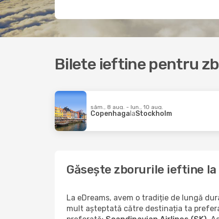
Bilete ieftine pentru z
sâm., 8 aug. - lun., 10 aug.
Copenhaga
la
Stockholm
Găsește zborurile ieftine l
La eDreams, avem o tradiție de lungă durat
mult așteptată către destinația ta prefer