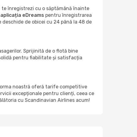
 te înregistrezi cu o săptămână înainte
a
aplicația eDreams
pentru înregistrarea
se deschide de obicei cu 24 până la 48 de
gerilor. Sprijinită de o flotă bine
idă pentru fiabilitate și satisfacția
forma noastră oferă tarife competitive
rvicii excepționale pentru clienți, ceea ce
călătoria cu Scandinavian Airlines acum!