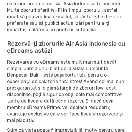
călătoriei în timp real, Air Asia Indonesia te acoperă.
Multe zboruri oferă Wi-Fi în timpul zborului, astfel
încât să poți verifica e-mailul, să răsfoiești site-urile
preferate sau să publici actualizări pentru a-ți
împărtăși călătoria cu prietenii și familia.
Rezervă-ți zborurile Air Asia Indonesia cu
eDreams astăzi
Rezervarea cu eDreams este mult mai mult decât
simpla luare a unui bilet de la Kuala Lumpur la
Denpasar-Bali – este pașaportul tău pentru o
experiență de călătorie fără stres! Având cel mai bun
preț garantat și o gamă largă de zboruri low-cost
disponibile, poți fi sigur că obții cele mai competitive
tarife de fiecare dată când rezervi. Și dacă devii
membru eDreams Prime, vei debloca reduceri și
avantaje exclusive care vor face fiecare rezervare și
mai plăcută.
Știm că viața poate fi imprevizibilă, motiv pentru care