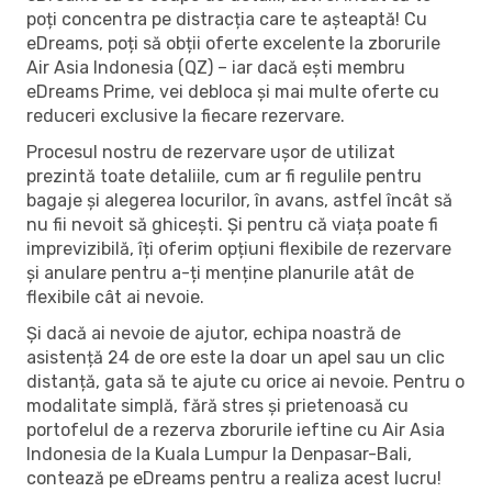
poți concentra pe distracția care te așteaptă! Cu
eDreams, poți să obții oferte excelente la zborurile
Air Asia Indonesia (QZ) – iar dacă ești membru
eDreams Prime, vei debloca și mai multe oferte cu
reduceri exclusive la fiecare rezervare.
Procesul nostru de rezervare ușor de utilizat
prezintă toate detaliile, cum ar fi regulile pentru
bagaje și alegerea locurilor, în avans, astfel încât să
nu fii nevoit să ghicești. Și pentru că viața poate fi
imprevizibilă, îți oferim opțiuni flexibile de rezervare
și anulare pentru a-ți menține planurile atât de
flexibile cât ai nevoie.
Și dacă ai nevoie de ajutor, echipa noastră de
asistență 24 de ore este la doar un apel sau un clic
distanță, gata să te ajute cu orice ai nevoie. Pentru o
modalitate simplă, fără stres și prietenoasă cu
portofelul de a rezerva zborurile ieftine cu Air Asia
Indonesia de la Kuala Lumpur la Denpasar-Bali,
contează pe eDreams pentru a realiza acest lucru!