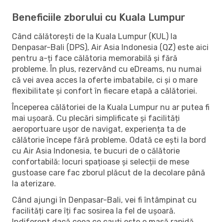
Beneficiile zborului cu Kuala Lumpur
Când călătorești de la Kuala Lumpur (KUL) la
Denpasar-Bali (DPS), Air Asia Indonesia (QZ) este aici
pentru a-ți face călătoria memorabilă și fără
probleme. În plus, rezervând cu eDreams, nu numai
că vei avea acces la oferte imbatabile, ci și o mare
flexibilitate și confort în fiecare etapă a călătoriei.
Începerea călătoriei de la Kuala Lumpur nu ar putea fi
mai ușoară. Cu plecări simplificate și facilități
aeroportuare ușor de navigat, experiența ta de
călătorie începe fără probleme. Odată ce ești la bord
cu Air Asia Indonesia, te bucuri de o călătorie
confortabilă: locuri spațioase și selecții de mese
gustoase care fac zborul plăcut de la decolare până
la aterizare.
Când ajungi în Denpasar-Bali, vei fi întâmpinat cu
facilități care îți fac sosirea la fel de ușoară.
Indiferent dacă ceea ce cauți este o masă rapidă,