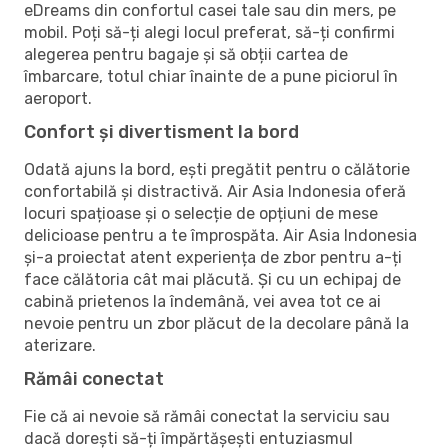
eDreams din confortul casei tale sau din mers, pe
mobil. Poți să-ți alegi locul preferat, să-ți confirmi
alegerea pentru bagaje și să obții cartea de
îmbarcare, totul chiar înainte de a pune piciorul în
aeroport.
Confort și divertisment la bord
Odată ajuns la bord, ești pregătit pentru o călătorie
confortabilă și distractivă. Air Asia Indonesia oferă
locuri spațioase și o selecție de opțiuni de mese
delicioase pentru a te împrospăta. Air Asia Indonesia
și-a proiectat atent experiența de zbor pentru a-ți
face călătoria cât mai plăcută. Și cu un echipaj de
cabină prietenos la îndemână, vei avea tot ce ai
nevoie pentru un zbor plăcut de la decolare până la
aterizare.
Rămâi conectat
Fie că ai nevoie să rămâi conectat la serviciu sau
dacă dorești să-ți împărtășești entuziasmul