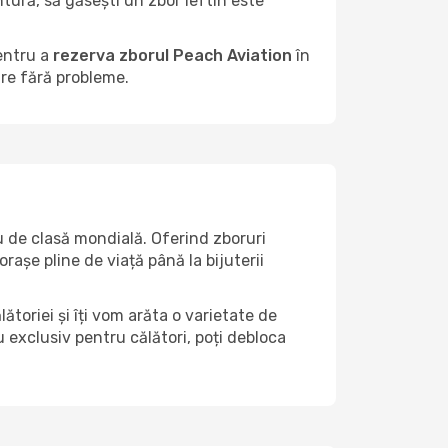
tură, să găsești un zbor ieftin este
entru a
rezerva zborul Peach Aviation
în
are fără probleme.
 de clasă mondială. Oferind zboruri
rașe pline de viață până la bijuterii
toriei și îți vom arăta o varietate de
 exclusiv pentru călători, poți debloca