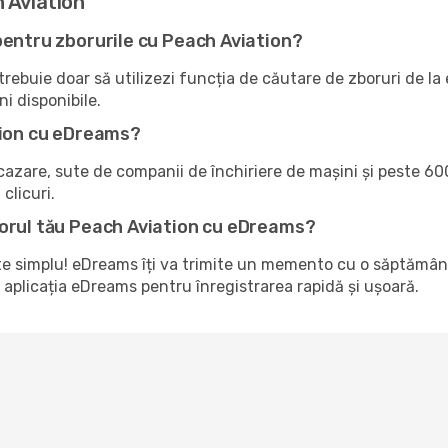
 Aviation
pentru zborurile cu Peach Aviation?
ebuie doar să utilizezi funcția de căutare de zboruri de la eD
ni disponibile.
tion cu eDreams?
zare, sute de companii de închiriere de mașini și peste 600
clicuri.
borul tău Peach Aviation cu eDreams?
te simplu! eDreams îți va trimite un memento cu o săptămână
 aplicația eDreams pentru înregistrarea rapidă și ușoară.