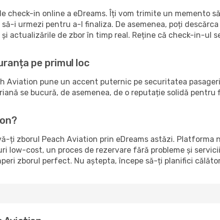
 de check-in online a eDreams. Îți vom trimite un memento să
e să-i urmezi pentru a-l finaliza. De asemenea, poți descărc
i actualizările de zbor în timp real. Reține că check-in-ul 
uranța pe primul loc
Aviation pune un accent puternic pe securitatea pasagerilor.
nă se bucură, de asemenea, de o reputație solidă pentru fiabi
ion?
vă-ți zborul Peach Aviation prin eDreams astăzi. Platforma 
ruri low-cost, un proces de rezervare fără probleme și servici
peri zborul perfect. Nu aștepta, începe să-ți planifici călăt