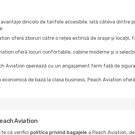
avantaje dincolo de tarifele accesibile. Iată câteva dintre 
e:
ion oferă zboruri către o rețea extinsă de orașe și locații, f
ation oferă locuri confortabile, cabine moderne și o selecți
h Aviation operează cu un angajament ferm față de siguran
a economică de bază la clasa business, Peach Aviation oferă 
Peach Aviation
te că verifici
politica privind bagajele
a Peach Aviation, de