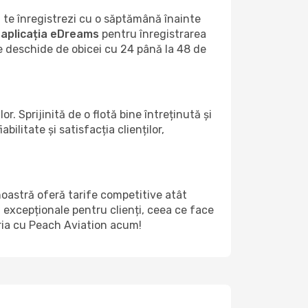
 te înregistrezi cu o săptămână înainte
a
aplicația eDreams
pentru înregistrarea
se deschide de obicei cu 24 până la 48 de
 Sprijinită de o flotă bine întreținută și
litate și satisfacția clienților,
noastră oferă tarife competitive atât
i excepționale pentru clienți, ceea ce face
oria cu Peach Aviation acum!