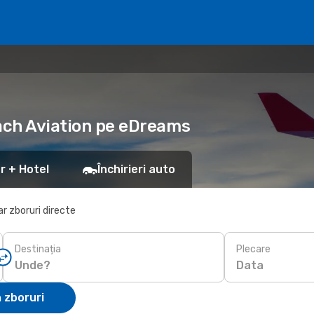
each Aviation pe eDreams
r + Hotel
Închirieri auto
r zboruri directe
Destinația
Plecare
Data
 zboruri