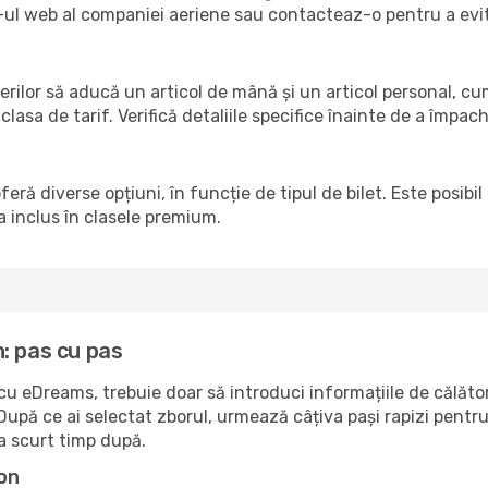
ite-ul web al companiei aeriene sau contacteaz-o pentru a ev
erilor să aducă un articol de mână și un articol personal, cu
clasa de tarif. Verifică detaliile specifice înainte de a împac
eră diverse opțiuni, în funcție de tipul de bilet. Este posib
a inclus în clasele premium.
: pas cu pas
u eDreams, trebuie doar să introduci informațiile de călăto
upă ce ai selectat zborul, urmează câțiva pași rapizi pentru 
la scurt timp după.
on