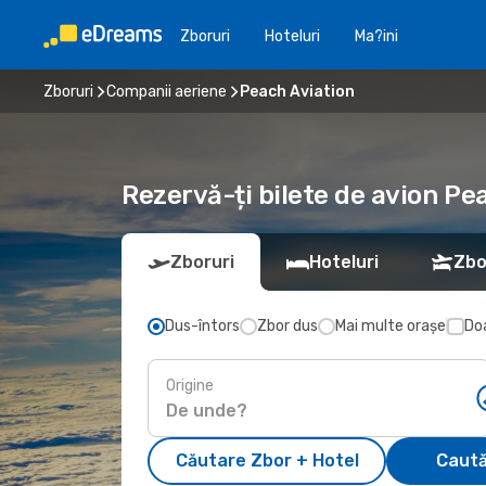
Zboruri
Hoteluri
Ma?ini
Zboruri
Companii aeriene
Peach Aviation
Rezervă-ți bilete de avion P
Zboruri
Hoteluri
Zbo
Dus-întors
Zbor dus
Mai multe orașe
Doa
Origine
Căutare Zbor + Hotel
Caută