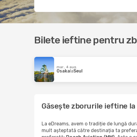
Bilete ieftine pentru z
mar., 4 aug.
Osaka
la
Seul
Găsește zborurile ieftine l
La eDreams, avem o tradiție de lungă durat
mult așteptată către destinația ta prefer