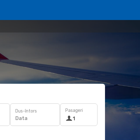
Pasageri
Dus-întors
Data
1