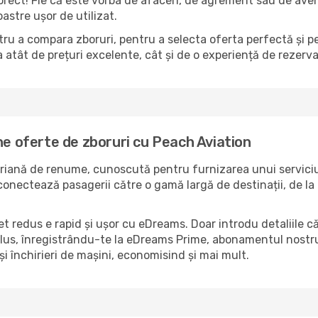
corect! Fie că este vorba de afaceri, de agrement sau de aven
astre ușor de utilizat.
ru a compara zboruri, pentru a selecta oferta perfectă și p
atât de prețuri excelente, cât și de o experiență de rezerv
ne oferte de zboruri cu Peach Aviation
eriană de renume, cunoscută pentru furnizarea unui serviciu
conectează pasagerii către o gamă largă de destinații, de la o
 redus e rapid și ușor cu eDreams. Doar introdu detaliile călă
 plus, înregistrându-te la eDreams Prime, abonamentul nostru
și închirieri de mașini, economisind și mai mult.