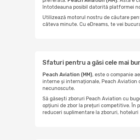
preferată:
Peach Aviation (MM)
. Asta e 
întotdeauna posibil datorită platformei no
Utilizează motorul nostru de căutare pent
câteva minute. Cu eDreams, te vei bucura 
Sfaturi pentru a găsi cele mai bu
Peach Aviation (MM)
, este o companie a
interne și internaționale, Peach Aviation 
necunoscute.
Să găsești zboruri Peach Aviation cu buget
opțiuni de zbor la prețuri competitive. În
reduceri suplimentare la zboruri, hoteluri 