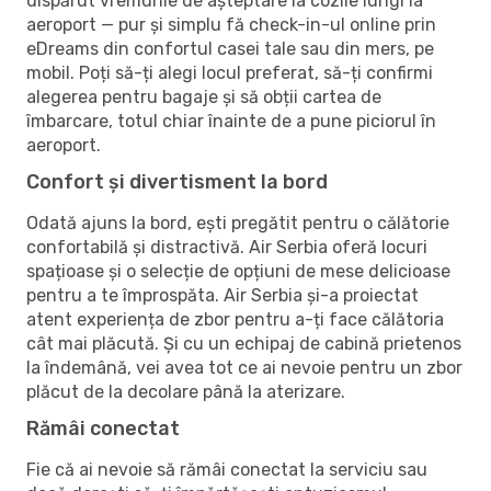
dispărut vremurile de așteptare la cozile lungi la
aeroport — pur și simplu fă check-in-ul online prin
eDreams din confortul casei tale sau din mers, pe
mobil. Poți să-ți alegi locul preferat, să-ți confirmi
alegerea pentru bagaje și să obții cartea de
îmbarcare, totul chiar înainte de a pune piciorul în
aeroport.
Confort și divertisment la bord
Odată ajuns la bord, ești pregătit pentru o călătorie
confortabilă și distractivă. Air Serbia oferă locuri
spațioase și o selecție de opțiuni de mese delicioase
pentru a te împrospăta. Air Serbia și-a proiectat
atent experiența de zbor pentru a-ți face călătoria
cât mai plăcută. Și cu un echipaj de cabină prietenos
la îndemână, vei avea tot ce ai nevoie pentru un zbor
plăcut de la decolare până la aterizare.
Rămâi conectat
Fie că ai nevoie să rămâi conectat la serviciu sau