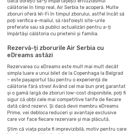
dacă dorești să-ți împărtășești entuziasmul
călătoriei în timp real, Air Serbia te acoperă. Multe
zboruri oferă Wi-Fi în timpul zborului, astfel încât să
poți verifica e-mailul, să răsfoiești site-urile
preferate sau să publici actualizări pentru a-ți
împărtăși călătoria cu prietenii și familia.
Rezervă-ți zborurile Air Serbia cu
eDreams astăzi
Rezervarea cu eDreams este mult mai mult decât
simpla luare a unui bilet de la Copenhaga la Belgrad
– este pașaportul tău pentru o experiență de
călătorie fără stres! Având cel mai bun preț garantat
și o gamă largă de zboruri low-cost disponibile, poți fi
sigur că obții cele mai competitive tarife de fiecare
dată când rezervi. Și dacă devii membru eDreams
Prime, vei debloca reduceri și avantaje exclusive
care vor face fiecare rezervare și mai plăcută.
Știm că viața poate fi imprevizibilă, motiv pentru care