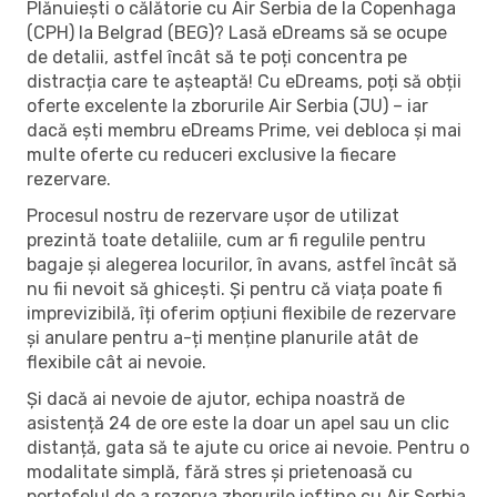
Plănuiești o călătorie cu Air Serbia de la Copenhaga
(CPH) la Belgrad (BEG)? Lasă eDreams să se ocupe
de detalii, astfel încât să te poți concentra pe
distracția care te așteaptă! Cu eDreams, poți să obții
oferte excelente la zborurile Air Serbia (JU) – iar
dacă ești membru eDreams Prime, vei debloca și mai
multe oferte cu reduceri exclusive la fiecare
rezervare.
Procesul nostru de rezervare ușor de utilizat
prezintă toate detaliile, cum ar fi regulile pentru
bagaje și alegerea locurilor, în avans, astfel încât să
nu fii nevoit să ghicești. Și pentru că viața poate fi
imprevizibilă, îți oferim opțiuni flexibile de rezervare
și anulare pentru a-ți menține planurile atât de
flexibile cât ai nevoie.
Și dacă ai nevoie de ajutor, echipa noastră de
asistență 24 de ore este la doar un apel sau un clic
distanță, gata să te ajute cu orice ai nevoie. Pentru o
modalitate simplă, fără stres și prietenoasă cu
portofelul de a rezerva zborurile ieftine cu Air Serbia