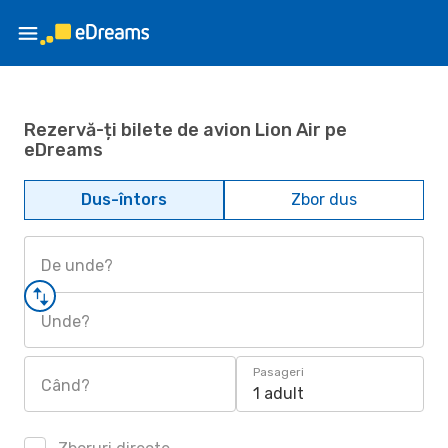
Rezervă-ți bilete de avion Lion Air pe
eDreams
Dus-întors
Zbor dus
De unde?
Unde?
Pasageri
Când?
1 adult