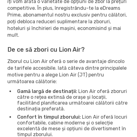
îți vom arăta o varietate de opțiuni de zbor la prețuri
competitive. În plus, înregistrându-te la eDreams
Prime, abonamentul nostru exclusiv pentru călători,
poți debloca reduceri suplimentare la zboruri,
hoteluri și închirieri de mașini, economisind și mai
mult.
De ce să zbori cu Lion Air?
Zborul cu Lion Air oferă o serie de avantaje dincolo
de tarifele accesibile. Iată câteva dintre principalele
motive pentru a alege Lion Air (JT) pentru
următoarea călătorie:
Gamă largă de destinații:
Lion Air oferă zboruri
către o rețea extinsă de orașe și locații,
facilitând planificarea următoarei călătorii către
destinația preferată.
Confort în timpul zborului:
Lion Air oferă locuri
confortabile, cabine moderne și o selecție
excelentă de mese și opțiuni de divertisment în
timpul zborului.