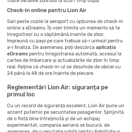
toate detaliile zborului la scurt timp după.
Check-in online pentru Lion Air
Sari peste cozile la aeroport cu opțiunea de check-in
online a eDreams. Îți vom trimite un memento să te
înregistrezi cu o săptămână înainte de zbor,
împreună cu pașii pe care trebuie să-i urmezi pentru
a-l finaliza. De asemenea, poți descărca
aplicația
eDreams
pentru înregistrarea automată, accesul la
cartea de îmbarcare și actualizările de zbor în timp
real. Reține că check-in-ul se deschide de obicei cu
24 până la 48 de ore înainte de plecare.
Reglementări Lion Air: siguranța pe
primul loc
Cu un record de siguranță excelent, Lion Air pune un
accent puternic pe securitatea pasagerilor. Sprijinită
de o flotă bine întreținută și de un echipaj
experimentat, compania aeriană se bucură, de
asemenea, de o reputație solidă pentru fiabilitate și