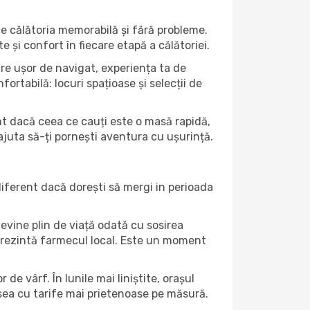
ce călătoria memorabilă și fără probleme.
e și confort în fiecare etapă a călătoriei.
uare ușor de navigat, experiența ta de
ortabilă: locuri spațioase și selecții de
ent dacă ceea ce cauți este o masă rapidă,
 ajuta să-ți pornești aventura cu ușurință.
iferent dacă dorești să mergi in perioada
evine plin de viață odată cu sosirea
și prezintă farmecul local. Este un moment
de vârf. În lunile mai liniștite, orașul
sea cu tarife mai prietenoase pe măsură.