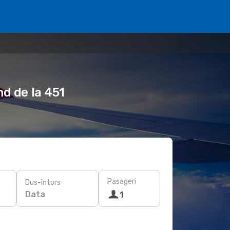
nd de la 451
Pasageri
Dus-întors
Data
1