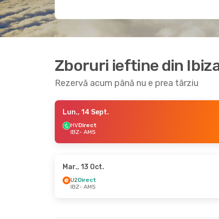
Zboruri ieftine din Ib
Rezervă acum până nu e prea târziu
Lun., 14 Sept.
HV
Direct
IBZ
- AMS
Mar., 13 Oct.
U2
Direct
IBZ
- AMS