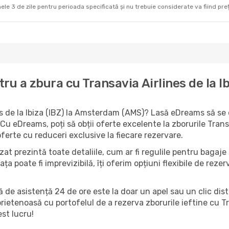
ele 3 de zile pentru perioada specificată și nu trebuie considerate va fiind prețul
ru a zbura cu Transavia Airlines de la 
es de la Ibiza (IBZ) la Amsterdam (AMS)? Lasă eDreams să se o
Cu eDreams, poți să obții oferte excelente la zborurile Trans
ferte cu reduceri exclusive la fiecare rezervare.
at prezintă toate detaliile, cum ar fi regulile pentru bagaje ș
iața poate fi imprevizibilă, îți oferim opțiuni flexibile de rez
ă de asistență 24 de ore este la doar un apel sau un clic dist
prietenoasă cu portofelul de a rezerva zborurile ieftine cu T
st lucru!