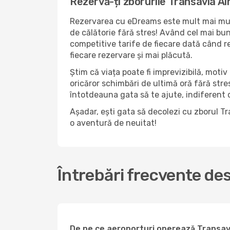
Rezervă-ți zborurile Transavia Ai
Rezervarea cu eDreams este mult mai mult
de călătorie fără stres! Având cel mai bun 
competitive tarife de fiecare dată când r
fiecare rezervare și mai plăcută.
Știm că viața poate fi imprevizibilă, motiv 
oricăror schimbări de ultimă oră fără str
întotdeauna gata să te ajute, indiferent da
Așadar, ești gata să decolezi cu zborul T
o aventură de neuitat!
Întrebări frecvente de
De pe ce aeroporturi operează Transavi