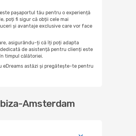
 este pașaportul tău pentru o experiență
 poți fi sigur că obții cele mai
uceri și avantaje exclusive care vor face
lare, asigurându-ți că îți poți adapta
 dedicată de asistență pentru clienți este
n timpul călătoriei.
 cu eDreams astăzi și pregătește-te pentru
s Ibiza-Amsterdam