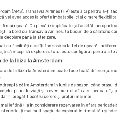
erdam (AMS), Transavia Airlines (HV) este aici pentru a-ți fa
vei avea acces la oferte imbatabile, ci și o mare flexibilitat
a fi mai ușoară. Cu plecări simplificate și facilități aeroport
ti la bord cu Transavia Airlines, te bucuri de o călătorie conf
a decolare până la aterizare.
t cu facilități care îți fac sosirea la fel de ușoară. Indifer
ești să începi să explorezi, totul este configurat pentru a te
 de la Ibiza la Amsterdam
ra de la Ibiza la Amsterdam poate face toată diferența, ind
.
e îndreaptă către Amsterdam în lunile de sezon, când orașul d
 piețelor pline de viață și a evenimentelor în aer liber care î
dar fii pregătit pentru cerere și prețuri mai mari!
ai ieftină), ia în considerare rezervarea în afara perioadelor 
ferindu-ți mai mult spațiu de explorat în ritmul tău și ade