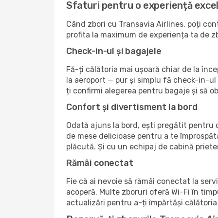
Sfaturi pentru o experiență excel
Când zbori cu Transavia Airlines, poți cont
profita la maximum de experiența ta de z
Check-in-ul și bagajele
Fă-ți călătoria mai ușoară chiar de la în
la aeroport — pur și simplu fă check-in-ul 
ți confirmi alegerea pentru bagaje și să ob
Confort și divertisment la bord
Odată ajuns la bord, ești pregătit pentru o
de mese delicioase pentru a te împrospăta.
plăcută. Și cu un echipaj de cabină priete
Rămâi conectat
Fie că ai nevoie să rămâi conectat la servi
acoperă. Multe zboruri oferă Wi-Fi în timpul
actualizări pentru a-ți împărtăși călătoria 