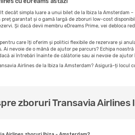
rlines cu eDreams astăzi
 decât simpla luare a unui bilet de la Ibiza la Amsterdam –
preț garantat și o gamă largă de zboruri low-cost disponibile,
ezervi. Și dacă devii membru eDreams Prime, vei debloca red
pentru care îți oferim și politici flexibile de rezervare și anu
es. Ai nevoie de o mână de ajutor pe parcurs? Echipa noastră
că ai întrebări înainte de călătorie sau ai nevoie de ajutor î
ransavia Airlines de la Ibiza la Amsterdam? Asigură-ți locul
spre zboruri Transavia Airline
a Airlines zboruri Ibiza - Amsterdam?