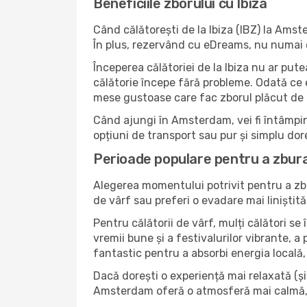
Beneficiile zborului cu Ibiza
Când călătorești de la Ibiza (IBZ) la Amst
În plus, rezervând cu eDreams, nu numai că 
Începerea călătoriei de la Ibiza nu ar pute
călătorie începe fără probleme. Odată ce eș
mese gustoase care fac zborul plăcut de l
Când ajungi în Amsterdam, vei fi întâmpina
opțiuni de transport sau pur și simplu dor
Perioade populare pentru a zbura
Alegerea momentului potrivit pentru a zbu
de vârf sau preferi o evadare mai liniștită
Pentru călătorii de vârf, mulți călători s
vremii bune și a festivalurilor vibrante, a
fantastic pentru a absorbi energia locală, 
Dacă dorești o experiență mai relaxată (și m
Amsterdam oferă o atmosferă mai calmă, o