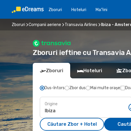
Zboruri
Hoteluri
Ma?ini
Zboruri
Companii aeriene
Transavia Airlines
Ibiza - Amste
Zboruri ieftine cu Transavia A
Zboruri
Hoteluri
Zbo
Dus-întors
Zbor dus
Mai multe orașe
Doa
Origine
Căutare Zbor + Hotel
Caută