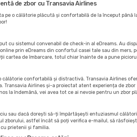
entă de zbor cu Transavia Airlines
a pe o călătorie plăcută și confortabilă de la început până la
bor!
ceput cu sistemul convenabil de check-in al eDreams. Au dispă
online prin eDreams din confortul casei tale sau din mers, pe 
ții cartea de îmbarcare, totul chiar înainte de a pune piciorul
 călătorie confortabilă și distractivă. Transavia Airlines ofer
 Transavia Airlines și-a proiectat atent experiența de zbor 
nos la îndemână, vei avea tot ce ai nevoie pentru un zbor pl
ciu sau dacă dorești să-ți împărtășești entuziasmul călătorie
 zborului, astfel încât să poți verifica e-mailul, să răsfoieșt
cu prietenii și familia.