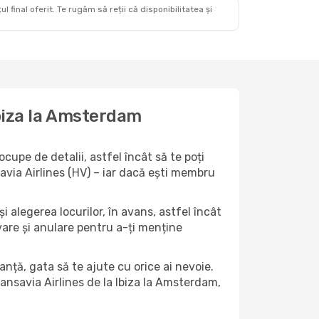
 final oferit. Te rugăm să reții că disponibilitatea și
Ibiza la Amsterdam
cupe de detalii, astfel încât să te poți
avia Airlines (HV) – iar dacă ești membru
i alegerea locurilor, în avans, astfel încât
ervare și anulare pentru a-ți menține
anță, gata să te ajute cu orice ai nevoie.
ransavia Airlines de la Ibiza la Amsterdam,