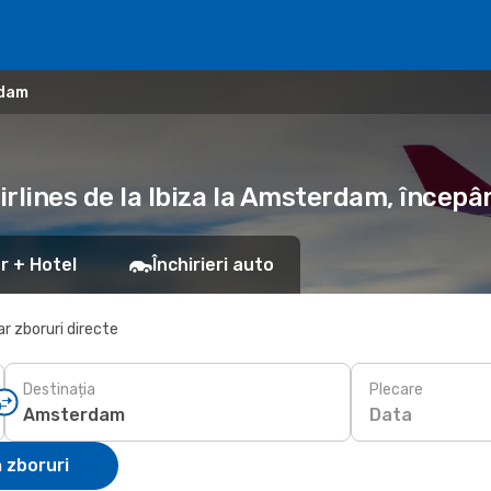
rdam
irlines de la Ibiza la Amsterdam, începâ
r + Hotel
Închirieri auto
r zboruri directe
Destinația
Plecare
Data
 zboruri