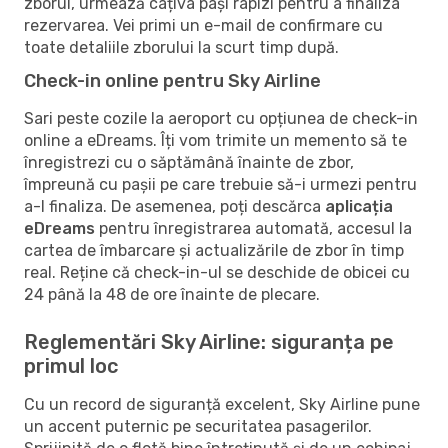
zborul, urmează câțiva pași rapizi pentru a finaliza
rezervarea. Vei primi un e-mail de confirmare cu
toate detaliile zborului la scurt timp după.
Check-in online pentru Sky Airline
Sari peste cozile la aeroport cu opțiunea de check-in
online a eDreams. Îți vom trimite un memento să te
înregistrezi cu o săptămână înainte de zbor,
împreună cu pașii pe care trebuie să-i urmezi pentru
a-l finaliza. De asemenea, poți descărca
aplicația
eDreams
pentru înregistrarea automată, accesul la
cartea de îmbarcare și actualizările de zbor în timp
real. Reține că check-in-ul se deschide de obicei cu
24 până la 48 de ore înainte de plecare.
Reglementări Sky Airline: siguranța pe
primul loc
Cu un record de siguranță excelent, Sky Airline pune
un accent puternic pe securitatea pasagerilor.