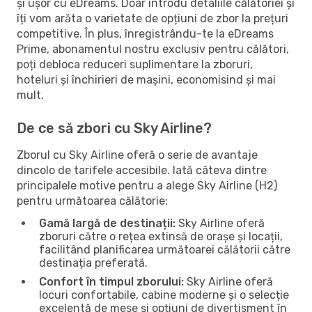
și ușor cu eDreams. Doar introdu detaliile călătoriei și
îți vom arăta o varietate de opțiuni de zbor la prețuri
competitive. În plus, înregistrându-te la eDreams
Prime, abonamentul nostru exclusiv pentru călători,
poți debloca reduceri suplimentare la zboruri,
hoteluri și închirieri de mașini, economisind și mai
mult.
De ce să zbori cu Sky Airline?
Zborul cu Sky Airline oferă o serie de avantaje
dincolo de tarifele accesibile. Iată câteva dintre
principalele motive pentru a alege Sky Airline (H2)
pentru următoarea călătorie:
Gamă largă de destinații:
Sky Airline oferă
zboruri către o rețea extinsă de orașe și locații,
facilitând planificarea următoarei călătorii către
destinația preferată.
Confort în timpul zborului:
Sky Airline oferă
locuri confortabile, cabine moderne și o selecție
excelentă de mese și opțiuni de divertisment în