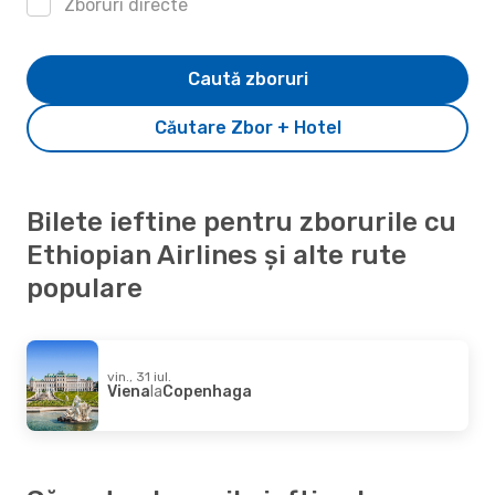
Zboruri directe
Caută zboruri
Căutare Zbor + Hotel
Bilete ieftine pentru zborurile cu
Ethiopian Airlines și alte rute
populare
vin., 31 iul.
Viena
la
Copenhaga