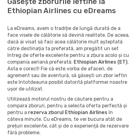
Găsește zborurile ieftine la
Ethiopian Airlines cu eDreams
La eDreams, avem o tradiție de lungă durată de a
face visele de călătorie să devină realitate. De aceea,
dacă ai visat să faci acea călătorie mult așteptată
către destinația ta preferată, am pregătit un set
întreg de oferte excelente pentru a zbura acolo și cu
compania aeriană preferată:
Ethiopian Airlines (ET)
.
Asta e corect! Fie că este vorba de afaceri, de
agrement sau de aventură, să găsești un zbor ieftin
este întotdeauna posibil datorită platformei noastre
ușor de utilizat.
Utilizează motorul nostru de căutare pentru a
compara zboruri, pentru a selecta oferta perfectă și
pentru a
rezerva zborul Ethiopian Airlines
în
câteva minute. Cu eDreams, te vei bucura atât de
prețuri excelente, cât și de o experiență de rezervare
fără probleme.