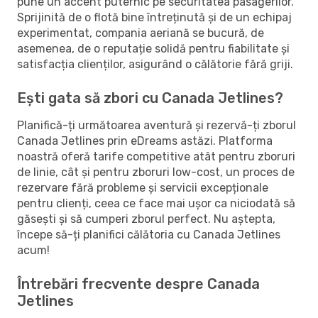
pune un accent puternic pe securitatea pasagerilor.
Sprijinită de o flotă bine întreținută și de un echipaj
experimentat, compania aeriană se bucură, de
asemenea, de o reputație solidă pentru fiabilitate și
satisfacția clienților, asigurând o călătorie fără griji.
Ești gata să zbori cu Canada Jetlines?
Planifică-ți următoarea aventură și rezervă-ți zborul
Canada Jetlines prin eDreams astăzi. Platforma
noastră oferă tarife competitive atât pentru zboruri
de linie, cât și pentru zboruri low-cost, un proces de
rezervare fără probleme și servicii excepționale
pentru clienți, ceea ce face mai ușor ca niciodată să
găsești și să cumperi zborul perfect. Nu aștepta,
începe să-ți planifici călătoria cu Canada Jetlines
acum!
Întrebări frecvente despre Canada
Jetlines