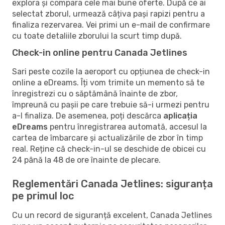
explora și compara cele mai bune oferte. După ce ai
selectat zborul, urmează câțiva pași rapizi pentru a
finaliza rezervarea. Vei primi un e-mail de confirmare
cu toate detaliile zborului la scurt timp după.
Check-in online pentru Canada Jetlines
Sari peste cozile la aeroport cu opțiunea de check-in
online a eDreams. Îți vom trimite un memento să te
înregistrezi cu o săptămână înainte de zbor,
împreună cu pașii pe care trebuie să-i urmezi pentru
a-l finaliza. De asemenea, poți descărca
aplicația
eDreams
pentru înregistrarea automată, accesul la
cartea de îmbarcare și actualizările de zbor în timp
real. Reține că check-in-ul se deschide de obicei cu
24 până la 48 de ore înainte de plecare.
Reglementări Canada Jetlines: siguranța
pe primul loc
Cu un record de siguranță excelent, Canada Jetlines