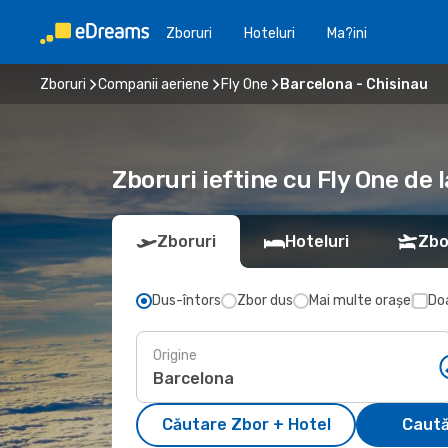
Zboruri
Hoteluri
Ma?ini
Zboruri
Companii aeriene
Fly One
Barcelona - Chisinau
Zboruri ieftine cu Fly One de 
Zboruri
Hoteluri
Zbo
Dus-întors
Zbor dus
Mai multe orașe
Doa
Origine
Căutare Zbor + Hotel
Caută