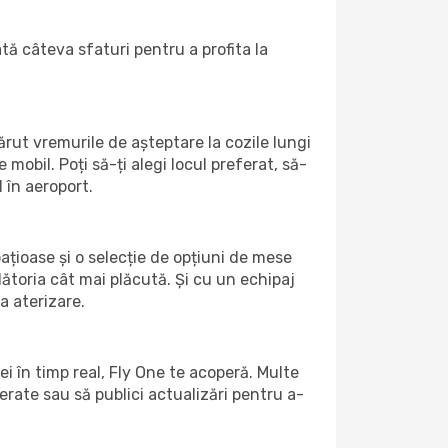
ată câteva sfaturi pentru a profita la
rut vremurile de așteptare la cozile lungi
mobil. Poți să-ți alegi locul preferat, să-
 în aeroport.
pațioase și o selecție de opțiuni de mese
ătoria cât mai plăcută. Și cu un echipaj
a aterizare.
i în timp real, Fly One te acoperă. Multe
eferate sau să publici actualizări pentru a-