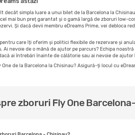
eDreams astăzi
decât simpla luare a unui bilet de la Barcelona la Chisinau
el mai bun preț garantat și o gamă largă de zboruri low-cost d
ezervi. Și dacă devii membru eDreams Prime, vei debloca red
pentru care îți oferim și politici flexibile de rezervare și anu
es. Ai nevoie de o mână de ajutor pe parcurs? Echipa noastră
că ai întrebări înainte de călătorie sau ai nevoie de ajutor î
ly One de la Barcelona la Chisinau? Asigură-ți locul cu eDre
spre zboruri Fly One Barcelona
zboruri Barcelona - Chisinau?