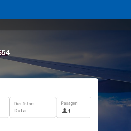
 554
Pasageri
Dus-întors
Data
1