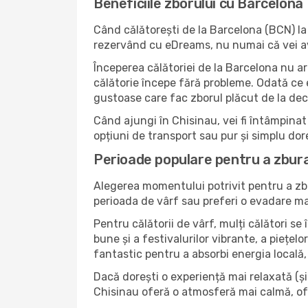
Beneficiile zborului cu Barcelona
Când călătorești de la Barcelona (BCN) la 
rezervând cu eDreams, nu numai că vei avea 
Începerea călătoriei de la Barcelona nu ar 
călătorie începe fără probleme. Odată ce eș
gustoase care fac zborul plăcut de la dec
Când ajungi în Chisinau, vei fi întâmpinat 
opțiuni de transport sau pur și simplu dor
Perioade populare pentru a zbura
Alegerea momentului potrivit pentru a zbu
perioada de vârf sau preferi o evadare mai 
Pentru călătorii de vârf, mulți călători s
bune și a festivalurilor vibrante, a piețel
fantastic pentru a absorbi energia locală, 
Dacă dorești o experiență mai relaxată (și m
Chisinau oferă o atmosferă mai calmă, ofe