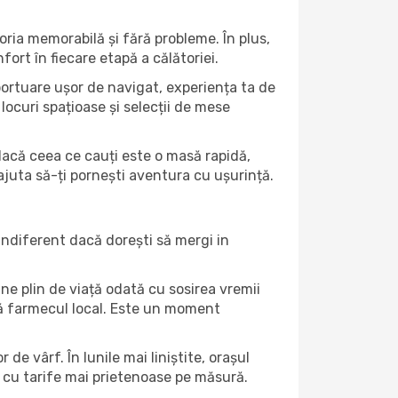
oria memorabilă și fără probleme. În plus,
ort în fiecare etapă a călătoriei.
oportuare ușor de navigat, experiența ta de
locuri spațioase și selecții de mese
t dacă ceea ce cauți este o masă rapidă,
 ajuta să-ți pornești aventura cu ușurință.
indiferent dacă dorești să mergi in
ine plin de viață odată cu sosirea vremii
intă farmecul local. Este un moment
de vârf. În lunile mai liniștite, orașul
a cu tarife mai prietenoase pe măsură.