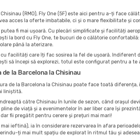
Chisinau (RMO), Fly One (5F) este aici pentru a-ți face călăt
acces la oferte imbatabile, ci și o mare flexibilitate și conf
putea fi mai ușoară. Cu plecări simplificate și facilități aer
ti la bord cu Fly One, te bucuri de o călătorie confortabilă: 
olare până la aterizare.
cu facilități care îți fac sosirea la fel de ușoară. Indiferen
ești să începi să explorezi, totul este configurat pentru a te
 de la Barcelona la Chisinau
ra de la Barcelona la Chisinau poate face toată diferența, 
liniștită.
e îndreaptă către Chisinau în lunile de sezon, când orașul dev
or pline de viață și a evenimentelor în aer liber care își prez
dar fii pregătit pentru cerere și prețuri mai mari!
ai ieftină), ia în considerare rezervarea în afara perioadelor 
rindu-ți mai mult spațiu de explorat în ritmul tău și adese