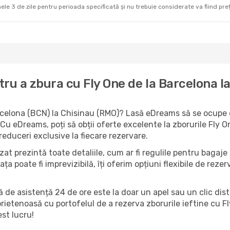
ele 3 de zile pentru perioada specificată și nu trebuie considerate va fiind prețul
ru a zbura cu Fly One de la Barcelona l
rcelona (BCN) la Chisinau (RMO)? Lasă eDreams să se ocupe de
 Cu eDreams, poți să obții oferte excelente la zborurile Fly
reduceri exclusive la fiecare rezervare.
at prezintă toate detaliile, cum ar fi regulile pentru bagaje ș
iața poate fi imprevizibilă, îți oferim opțiuni flexibile de rez
ă de asistență 24 de ore este la doar un apel sau un clic dist
prietenoasă cu portofelul de a rezerva zborurile ieftine cu F
st lucru!