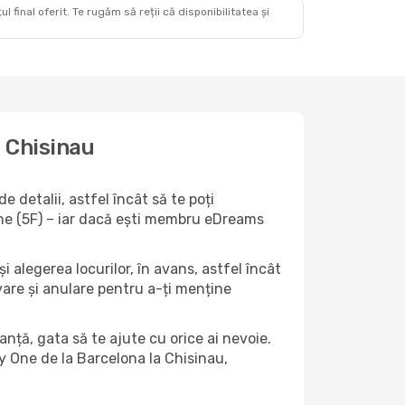
 final oferit. Te rugăm să reții că disponibilitatea și
a Chisinau
 detalii, astfel încât să te poți
 One (5F) – iar dacă ești membru eDreams
i alegerea locurilor, în avans, astfel încât
ervare și anulare pentru a-ți menține
anță, gata să te ajute cu orice ai nevoie.
ly One de la Barcelona la Chisinau,