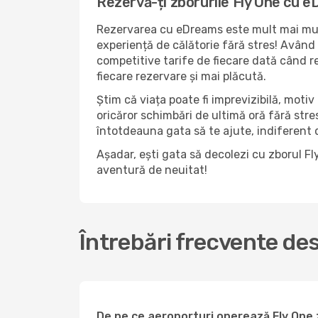
Rezervă-ți zborurile Fly One cu 
Rezervarea cu eDreams este mult mai mult 
experiență de călătorie fără stres! Având c
competitive tarife de fiecare dată când r
fiecare rezervare și mai plăcută.
Știm că viața poate fi imprevizibilă, motiv 
oricăror schimbări de ultimă oră fără str
întotdeauna gata să te ajute, indiferent da
Așadar, ești gata să decolezi cu zborul F
aventură de neuitat!
Întrebări frecvente de
De pe ce aeroporturi operează Fly One 