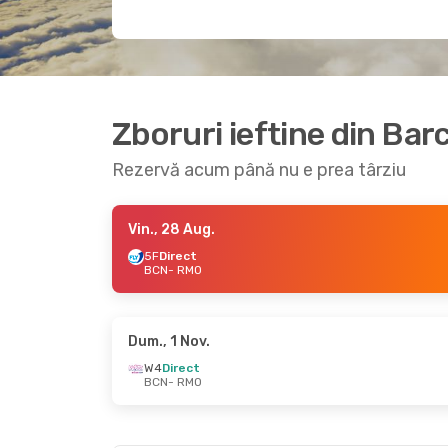
Zboruri ieftine din Ba
Rezervă acum până nu e prea târziu
Vin., 28 Aug.
5F
Direct
BCN
- RMO
Dum., 1 Nov.
W4
Direct
BCN
- RMO