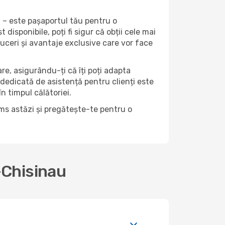
 – este pașaportul tău pentru o
isponibile, poți fi sigur că obții cele mai
uceri și avantaje exclusive care vor face
lare, asigurându-ți că îți poți adapta
 dedicată de asistență pentru clienți este
n timpul călătoriei.
ams astăzi și pregătește-te pentru o
-Chisinau