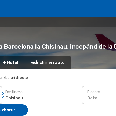
la Barcelona la Chisinau, începând de la
r + Hotel
Închirieri auto
r zboruri directe
Destinația
Plecare
Data
 zboruri