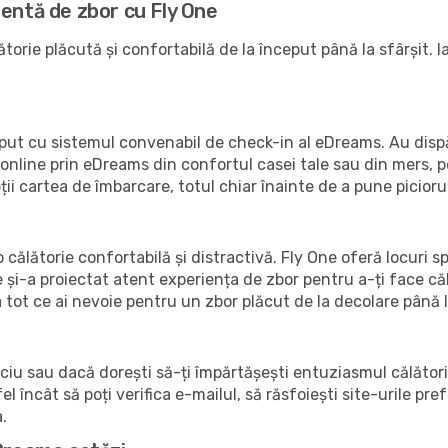
lentă de zbor cu Fly One
torie plăcută și confortabilă de la început până la sfârșit. I
ceput cu sistemul convenabil de check-in al eDreams. Au dispă
online prin eDreams din confortul casei tale sau din mers, pe 
ții cartea de îmbarcare, totul chiar înainte de a pune piciorul
 călătorie confortabilă și distractivă. Fly One oferă locuri s
 și-a proiectat atent experiența de zbor pentru a-ți face căl
tot ce ai nevoie pentru un zbor plăcut de la decolare până l
iciu sau dacă dorești să-ți împărtășești entuziasmul călătorie
el încât să poți verifica e-mailul, să răsfoiești site-urile pr
a.