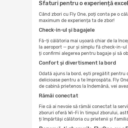
Sfaturi pentru o experiență exce
Când zbori cu Fly One, poți conta pe o călă
maximum de experiența ta de zbor!
Check-in-ul și bagajele
Fă-ți călătoria mai ușoară chiar de la în
la aeroport — pur și simplu fă check-in-ul 
ți confirmi alegerea pentru bagaje și să ob
Confort și divertisment la bord
Odată ajuns la bord, ești pregătit pentru o
delicioase pentru a te împrospăta. Fly One
de cabină prietenos la îndemână, vei avea 
Rămâi conectat
Fie că ai nevoie să rămâi conectat la serv
zboruri oferă Wi-Fi în timpul zborului, astf
ți împărtăși călătoria cu prietenii și famili