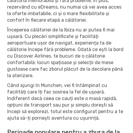
călătoria memorabilă și fără probleme. În plus,
rezervând cu eDreams, nu numai că vei avea acces
la oferte imbatabile, ci și o mare flexibilitate și
confort în fiecare etapă a călătoriei.
Începerea călătoriei de la Ibiza nu ar putea fi mai
ușoară. Cu plecări simplificate și facilități
aeroportuare ușor de navigat, experiența ta de
călătorie începe fără probleme. Odată ce ești la bord
cu Discover Airlines, te bucuri de o călătorie
confortabilă: locuri spațioase și selecții de mese
gustoase care fac zborul plăcut de la decolare până
la aterizare.
Când ajungi în Munchen, vei fi întâmpinat cu
facilități care îți fac sosirea la fel de ușoară.
Indiferent dacă ceea ce cauți este o masă rapidă,
opțiuni de transport sau pur și simplu dorești să
începi să explorezi, totul este configurat pentru a te
ajuta să-ți pornești aventura cu ușurință.
Perioade populare pentru a zbura de la