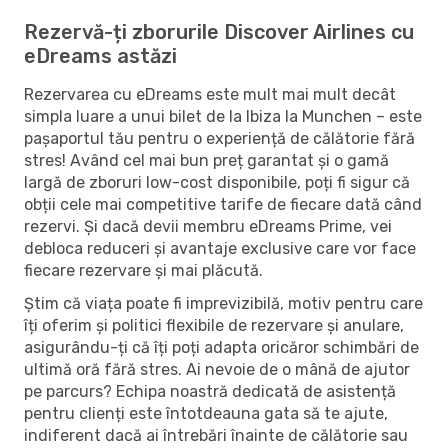
Rezervă-ți zborurile Discover Airlines cu
eDreams astăzi
Rezervarea cu eDreams este mult mai mult decât
simpla luare a unui bilet de la Ibiza la Munchen – este
pașaportul tău pentru o experiență de călătorie fără
stres! Având cel mai bun preț garantat și o gamă
largă de zboruri low-cost disponibile, poți fi sigur că
obții cele mai competitive tarife de fiecare dată când
rezervi. Și dacă devii membru eDreams Prime, vei
debloca reduceri și avantaje exclusive care vor face
fiecare rezervare și mai plăcută.
Știm că viața poate fi imprevizibilă, motiv pentru care
îți oferim și politici flexibile de rezervare și anulare,
asigurându-ți că îți poți adapta oricăror schimbări de
ultimă oră fără stres. Ai nevoie de o mână de ajutor
pe parcurs? Echipa noastră dedicată de asistență
pentru clienți este întotdeauna gata să te ajute,
indiferent dacă ai întrebări înainte de călătorie sau