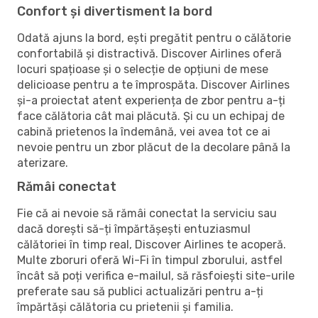
Confort și divertisment la bord
Odată ajuns la bord, ești pregătit pentru o călătorie
confortabilă și distractivă. Discover Airlines oferă
locuri spațioase și o selecție de opțiuni de mese
delicioase pentru a te împrospăta. Discover Airlines
și-a proiectat atent experiența de zbor pentru a-ți
face călătoria cât mai plăcută. Și cu un echipaj de
cabină prietenos la îndemână, vei avea tot ce ai
nevoie pentru un zbor plăcut de la decolare până la
aterizare.
Rămâi conectat
Fie că ai nevoie să rămâi conectat la serviciu sau
dacă dorești să-ți împărtășești entuziasmul
călătoriei în timp real, Discover Airlines te acoperă.
Multe zboruri oferă Wi-Fi în timpul zborului, astfel
încât să poți verifica e-mailul, să răsfoiești site-urile
preferate sau să publici actualizări pentru a-ți
împărtăși călătoria cu prietenii și familia.