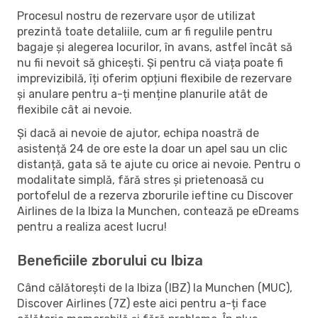
Procesul nostru de rezervare ușor de utilizat
prezintă toate detaliile, cum ar fi regulile pentru
bagaje și alegerea locurilor, în avans, astfel încât să
nu fii nevoit să ghicești. Și pentru că viața poate fi
imprevizibilă, îți oferim opțiuni flexibile de rezervare
și anulare pentru a-ți menține planurile atât de
flexibile cât ai nevoie.
Și dacă ai nevoie de ajutor, echipa noastră de
asistență 24 de ore este la doar un apel sau un clic
distanță, gata să te ajute cu orice ai nevoie. Pentru o
modalitate simplă, fără stres și prietenoasă cu
portofelul de a rezerva zborurile ieftine cu Discover
Airlines de la Ibiza la Munchen, contează pe eDreams
pentru a realiza acest lucru!
Beneficiile zborului cu Ibiza
Când călătorești de la Ibiza (IBZ) la Munchen (MUC),
Discover Airlines (7Z) este aici pentru a-ți face