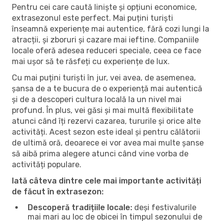
Pentru cei care caută liniște și opțiuni economice,
extrasezonul este perfect. Mai puțini turiști
înseamnă experiențe mai autentice, fără cozi lungi la
atracții, și zboruri și cazare mai ieftine. Companiile
locale oferă adesea reduceri speciale, ceea ce face
mai ușor să te răsfeți cu experiențe de lux.
Cu mai puțini turiști în jur, vei avea, de asemenea,
șansa de a te bucura de o experiență mai autentică
și de a descoperi cultura locală la un nivel mai
profund. În plus, vei găsi și mai multă flexibilitate
atunci când îți rezervi cazarea, tururile și orice alte
activități. Acest sezon este ideal și pentru călătorii
de ultimă oră, deoarece ei vor avea mai multe șanse
să aibă prima alegere atunci când vine vorba de
activități populare.
Iată câteva dintre cele mai importante activități
de făcut în extrasezon:
Descoperă tradițiile locale:
deși festivalurile
mai mari au loc de obicei în timpul sezonului de