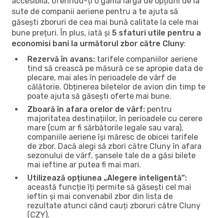
accesibilă, oferindu-ți o gamă largă de opțiuni de la
sute de companii aeriene pentru a te ajuta să
găsești zboruri de cea mai bună calitate la cele mai
bune prețuri. În plus, iată și
5 sfaturi utile pentru a
economisi bani la următorul zbor către Cluny
:
Rezervă în avans:
tarifele companiilor aeriene
tind să crească pe măsură ce se apropie data de
plecare, mai ales în perioadele de vârf de
călătorie. Obținerea biletelor de avion din timp te
poate ajuta să găsești oferte mai bune.
Zboară în afara orelor de vârf:
pentru
majoritatea destinațiilor, în perioadele cu cerere
mare (cum ar fi sărbătorile legale sau vara),
companiile aeriene își măresc de obicei tarifele
de zbor. Dacă alegi să zbori către Cluny în afara
sezonului de vârf, șansele tale de a găsi bilete
mai ieftine ar putea fi mai mari.
Utilizează opțiunea „Alegere inteligentă”:
această funcție îți permite să găsești cel mai
ieftin și mai convenabil zbor din lista de
rezultate atunci când cauți zboruri către Cluny
(CZY).