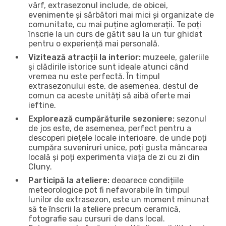
vârf, extrasezonul include, de obicei,
evenimente și sărbători mai mici și organizate de
comunitate, cu mai puține aglomerații. Te poți
înscrie la un curs de gătit sau la un tur ghidat
pentru o experiență mai personală.
Vizitează atracții la interior:
muzeele, galeriile
și clădirile istorice sunt ideale atunci când
vremea nu este perfectă. În timpul
extrasezonului este, de asemenea, destul de
comun ca aceste unități să aibă oferte mai
ieftine.
Explorează cumpărăturile sezoniere:
sezonul
de jos este, de asemenea, perfect pentru a
descoperi piețele locale interioare, de unde poți
cumpăra suveniruri unice, poți gusta mâncarea
locală și poți experimenta viața de zi cu zi din
Cluny.
Participă la ateliere:
deoarece condițiile
meteorologice pot fi nefavorabile în timpul
lunilor de extrasezon, este un moment minunat
să te înscrii la ateliere precum ceramică,
fotografie sau cursuri de dans local.