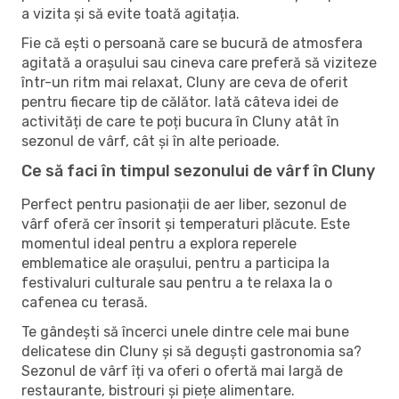
a vizita și să evite toată agitația.
Fie că ești o persoană care se bucură de atmosfera
agitată a orașului sau cineva care preferă să viziteze
într-un ritm mai relaxat, Cluny are ceva de oferit
pentru fiecare tip de călător. Iată câteva idei de
activități de care te poți bucura în Cluny atât în ​​
sezonul de vârf, cât și în alte perioade.
Ce să faci în timpul sezonului de vârf în Cluny
Perfect pentru pasionații de aer liber, sezonul de
vârf oferă cer însorit și temperaturi plăcute. Este
momentul ideal pentru a explora reperele
emblematice ale orașului, pentru a participa la
festivaluri culturale sau pentru a te relaxa la o
cafenea cu terasă.
Te gândești să încerci unele dintre cele mai bune
delicatese din Cluny și să deguști gastronomia sa?
Sezonul de vârf îți va oferi o ofertă mai largă de
restaurante, bistrouri și piețe alimentare.