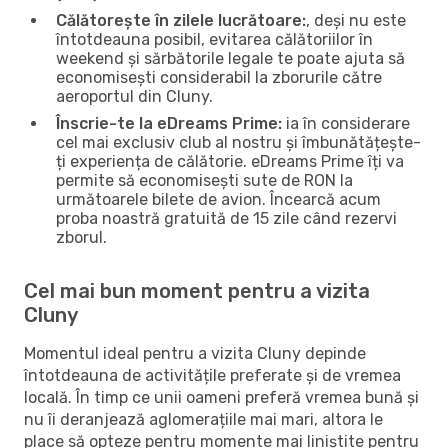
Călătorește în zilele lucrătoare:
, deși nu este
întotdeauna posibil, evitarea călătoriilor în
weekend și sărbătorile legale te poate ajuta să
economisești considerabil la zborurile către
aeroportul din Cluny.
Înscrie-te la eDreams Prime:
ia în considerare
cel mai exclusiv club al nostru și îmbunătățește-
ți experiența de călătorie. eDreams Prime îți va
permite să economisești sute de RON la
următoarele bilete de avion. Încearcă acum
proba noastră gratuită de 15 zile când rezervi
zborul.
Cel mai bun moment pentru a vizita
Cluny
Momentul ideal pentru a vizita Cluny depinde
întotdeauna de activitățile preferate și de vremea
locală. În timp ce unii oameni preferă vremea bună și
nu îi deranjează aglomerațiile mai mari, altora le
place să opteze pentru momente mai liniștite pentru