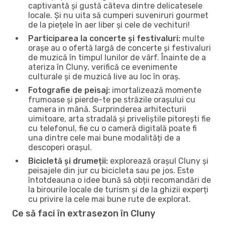
captivantă și gustă câteva dintre delicatesele
locale. Și nu uita să cumperi suveniruri gourmet
de la piețele în aer liber și cele de vechituri!
Participarea la concerte și festivaluri:
multe
orașe au o ofertă largă de concerte și festivaluri
de muzică în timpul lunilor de vârf. Înainte de a
ateriza în Cluny, verifică ce evenimente
culturale și de muzică live au loc în oraș.
Fotografie de peisaj:
imortalizează momente
frumoase și pierde-te pe străzile orașului cu
camera in mână. Surprinderea arhitecturii
uimitoare, arta stradală și priveliștile pitorești fie
cu telefonul, fie cu o cameră digitală poate fi
una dintre cele mai bune modalități de a
descoperi orașul.
Bicicletă și drumeții:
explorează orașul Cluny și
peisajele din jur cu bicicleta sau pe jos. Este
întotdeauna o idee bună să obții recomandări de
la birourile locale de turism și de la ghizii experți
cu privire la cele mai bune rute de explorat.
Ce să faci în extrasezon în Cluny