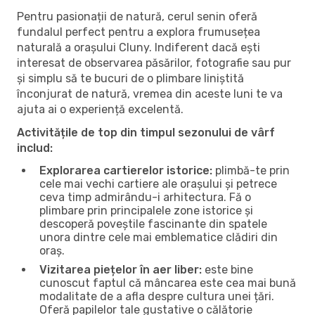
Pentru pasionații de natură, cerul senin oferă
fundalul perfect pentru a explora frumusețea
naturală a orașului Cluny. Indiferent dacă ești
interesat de observarea păsărilor, fotografie sau pur
și simplu să te bucuri de o plimbare liniștită
înconjurat de natură, vremea din aceste luni te va
ajuta ai o experiență excelentă.
Activitățile de top din timpul sezonului de vârf
includ:
Explorarea cartierelor istorice:
plimbă-te prin
cele mai vechi cartiere ale orașului și petrece
ceva timp admirându-i arhitectura. Fă o
plimbare prin principalele zone istorice și
descoperă poveștile fascinante din spatele
unora dintre cele mai emblematice clădiri din
oraș.
Vizitarea piețelor în aer liber:
este bine
cunoscut faptul că mâncarea este cea mai bună
modalitate de a afla despre cultura unei țări.
Oferă papilelor tale gustative o călătorie