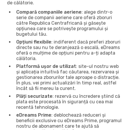
de călătorie.
Compară companiile aeriene
: alege dintr-o
serie de companii aeriene care oferă zboruri
către Republica Centrafricană și găsește
opțiunea care se potrivește programului și
bugetului tău.
Opțiuni flexibile
: indiferent dacă preferi zboruri
directe sau nu te deranjează o escală, eDreams
oferă o mulțime de opțiuni pentru a-ți adapta
călătoria.
Platformă ușor de utilizat
: site-ul nostru web
și aplicația intuitivă fac căutarea, rezervarea și
gestionarea zborurilor tale aproape o distracție.
În plus, vei primi actualizări în timp real, astfel
încât să fii mereu la curent.
Plăți securizate
: rezervă cu încredere știind că
plata este procesată în siguranță cu cea mai
recentă tehnologie.
eDreams Prime
: deblochează reduceri și
beneficii exclusive cu eDreams Prime, programul
nostru de abonament care te ajută să