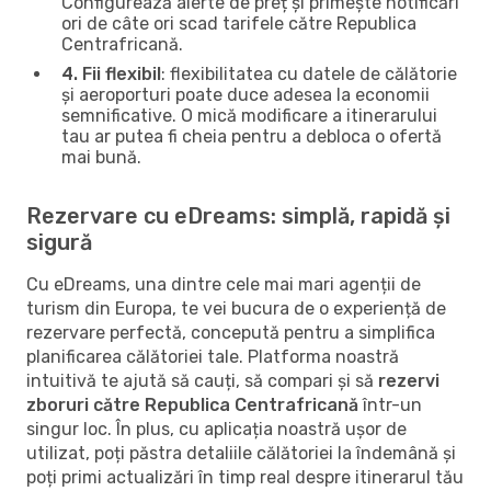
Configurează alerte de preț și primește notificări
ori de câte ori scad tarifele către Republica
Centrafricană.
4. Fii flexibil
: flexibilitatea cu datele de călătorie
și aeroporturi poate duce adesea la economii
semnificative. O mică modificare a itinerarului
tau ar putea fi cheia pentru a debloca o ofertă
mai bună.
Rezervare cu eDreams: simplă, rapidă și
sigură
Cu eDreams, una dintre cele mai mari agenții de
turism din Europa, te vei bucura de o experiență de
rezervare perfectă, concepută pentru a simplifica
planificarea călătoriei tale. Platforma noastră
intuitivă te ajută să cauți, să compari și să
rezervi
zboruri către Republica Centrafricană
într-un
singur loc. În plus, cu aplicația noastră ușor de
utilizat, poți păstra detaliile călătoriei la îndemână și
poți primi actualizări în timp real despre itinerarul tău