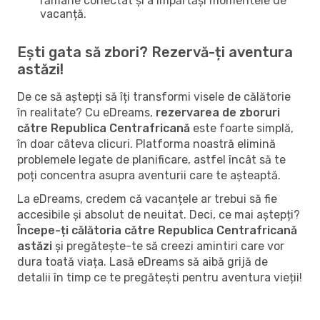
rămâne conectat și a împărtăși momentele de
vacanță.
Ești gata să zbori? Rezervă-ți aventura
astăzi!
De ce să aștepți să îți transformi visele de călătorie
în realitate? Cu eDreams,
rezervarea de zboruri
către Republica Centrafricană
este foarte simplă,
în doar câteva clicuri. Platforma noastră elimină
problemele legate de planificare, astfel încât să te
poți concentra asupra aventurii care te așteaptă.
La eDreams, credem că vacanțele ar trebui să fie
accesibile și absolut de neuitat. Deci, ce mai aștepți?
Începe-ți călătoria către Republica Centrafricană
astăzi
și pregătește-te să creezi amintiri care vor
dura toată viața. Lasă eDreams să aibă grijă de
detalii în timp ce te pregătești pentru aventura vieții!