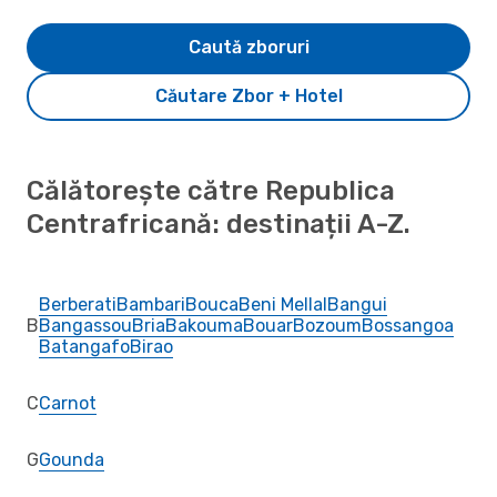
Caută zboruri
Căutare Zbor + Hotel
Călătorește către Republica
Centrafricană: destinații A-Z.
Berberati
Bambari
Bouca
Beni Mellal
Bangui
B
Bangassou
Bria
Bakouma
Bouar
Bozoum
Bossangoa
Batangafo
Birao
C
Carnot
G
Gounda