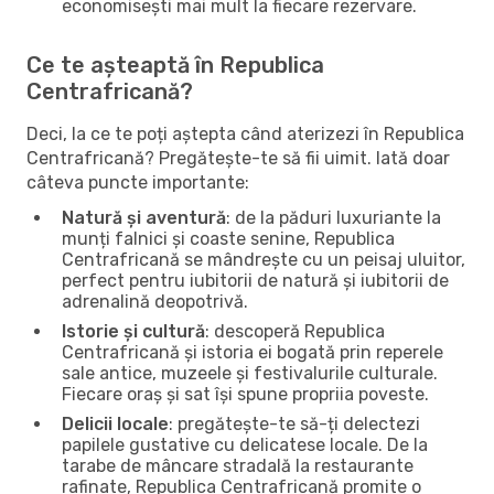
economisești mai mult la fiecare rezervare.
Ce te așteaptă în Republica
Centrafricană?
Deci, la ce te poți aștepta când aterizezi în Republica
Centrafricană? Pregătește-te să fii uimit. Iată doar
câteva puncte importante:
Natură și aventură
: de la păduri luxuriante la
munți falnici și coaste senine, Republica
Centrafricană se mândrește cu un peisaj uluitor,
perfect pentru iubitorii de natură și iubitorii de
adrenalină deopotrivă.
Istorie și cultură
: descoperă Republica
Centrafricană și istoria ei bogată prin reperele
sale antice, muzeele și festivalurile culturale.
Fiecare oraș și sat își spune propriia poveste.
Delicii locale
: pregătește-te să-ți delectezi
papilele gustative cu delicatese locale. De la
tarabe de mâncare stradală la restaurante
rafinate, Republica Centrafricană promite o