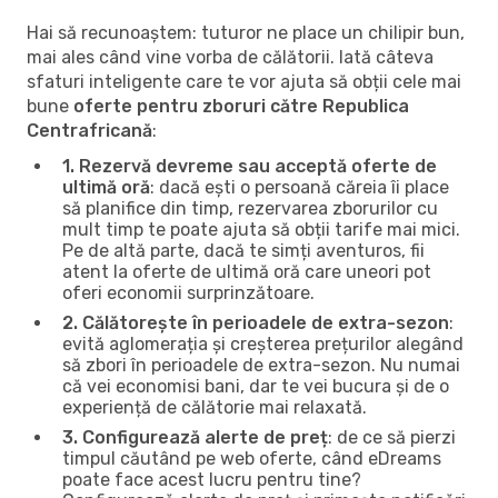
Hai să recunoaștem: tuturor ne place un chilipir bun,
mai ales când vine vorba de călătorii. Iată câteva
sfaturi inteligente care te vor ajuta să obții cele mai
bune
oferte pentru zboruri către Republica
Centrafricană
:
1. Rezervă devreme sau acceptă oferte de
ultimă oră
: dacă ești o persoană căreia îi place
să planifice din timp, rezervarea zborurilor cu
mult timp te poate ajuta să obții tarife mai mici.
Pe de altă parte, dacă te simți aventuros, fii
atent la oferte de ultimă oră care uneori pot
oferi economii surprinzătoare.
2. Călătorește în perioadele de extra-sezon
:
evită aglomerația și creșterea prețurilor alegând
să zbori în perioadele de extra-sezon. Nu numai
că vei economisi bani, dar te vei bucura și de o
experiență de călătorie mai relaxată.
3. Configurează alerte de preț
: de ce să pierzi
timpul căutând pe web oferte, când eDreams
poate face acest lucru pentru tine?