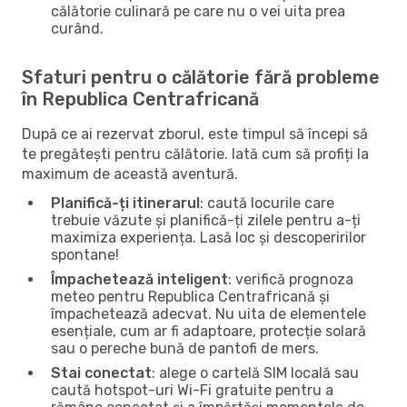
călătorie culinară pe care nu o vei uita prea
curând.
Sfaturi pentru o călătorie fără probleme
în Republica Centrafricană
După ce ai rezervat zborul, este timpul să începi să
te pregătești pentru călătorie. Iată cum să profiți la
maximum de această aventură.
Planifică-ți itinerarul
: caută locurile care
trebuie văzute și planifică-ți zilele pentru a-ți
maximiza experiența. Lasă loc și descoperirilor
spontane!
Împachetează inteligent
: verifică prognoza
meteo pentru Republica Centrafricană și
împachetează adecvat. Nu uita de elementele
esențiale, cum ar fi adaptoare, protecție solară
sau o pereche bună de pantofi de mers.
Stai conectat
: alege o cartelă SIM locală sau
caută hotspot-uri Wi-Fi gratuite pentru a