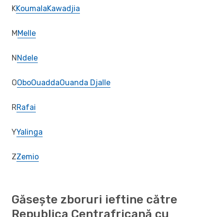
K
Koumala
Kawadjia
M
Melle
N
Ndele
O
Obo
Ouadda
Ouanda Djalle
R
Rafai
Y
Yalinga
Z
Zemio
Găsește zboruri ieftine către
Republica Centrafricană cu