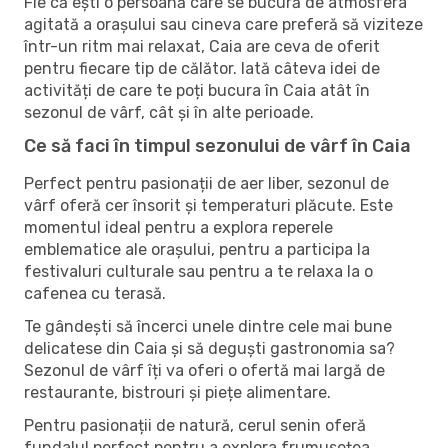
Fie că ești o persoană care se bucură de atmosfera
agitată a orașului sau cineva care preferă să viziteze
într-un ritm mai relaxat, Caia are ceva de oferit
pentru fiecare tip de călător. Iată câteva idei de
activități de care te poți bucura în Caia atât în ​​
sezonul de vârf, cât și în alte perioade.
Ce să faci în timpul sezonului de vârf în Caia
Perfect pentru pasionații de aer liber, sezonul de
vârf oferă cer însorit și temperaturi plăcute. Este
momentul ideal pentru a explora reperele
emblematice ale orașului, pentru a participa la
festivaluri culturale sau pentru a te relaxa la o
cafenea cu terasă.
Te gândești să încerci unele dintre cele mai bune
delicatese din Caia și să deguști gastronomia sa?
Sezonul de vârf îți va oferi o ofertă mai largă de
restaurante, bistrouri și piețe alimentare.
Pentru pasionații de natură, cerul senin oferă
fundalul perfect pentru a explora frumusețea