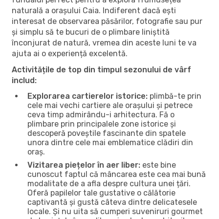
naturală a orașului Caia. Indiferent dacă ești
interesat de observarea păsărilor, fotografie sau pur
și simplu să te bucuri de o plimbare liniștită
înconjurat de natură, vremea din aceste luni te va
ajuta ai o experiență excelentă.
Activitățile de top din timpul sezonului de vârf
includ:
Explorarea cartierelor istorice:
plimbă-te prin
cele mai vechi cartiere ale orașului și petrece
ceva timp admirându-i arhitectura. Fă o
plimbare prin principalele zone istorice și
descoperă poveștile fascinante din spatele
unora dintre cele mai emblematice clădiri din
oraș.
Vizitarea piețelor în aer liber:
este bine
cunoscut faptul că mâncarea este cea mai bună
modalitate de a afla despre cultura unei țări.
Oferă papilelor tale gustative o călătorie
captivantă și gustă câteva dintre delicatesele
locale. Și nu uita să cumperi suveniruri gourmet