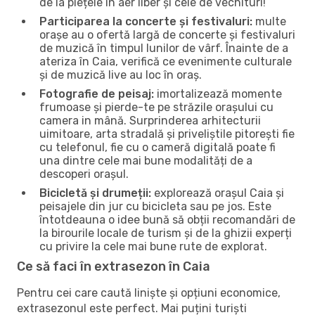
de la piețele în aer liber și cele de vechituri!
Participarea la concerte și festivaluri:
multe
orașe au o ofertă largă de concerte și festivaluri
de muzică în timpul lunilor de vârf. Înainte de a
ateriza în Caia, verifică ce evenimente culturale
și de muzică live au loc în oraș.
Fotografie de peisaj:
imortalizează momente
frumoase și pierde-te pe străzile orașului cu
camera in mână. Surprinderea arhitecturii
uimitoare, arta stradală și priveliștile pitorești fie
cu telefonul, fie cu o cameră digitală poate fi
una dintre cele mai bune modalități de a
descoperi orașul.
Bicicletă și drumeții:
explorează orașul Caia și
peisajele din jur cu bicicleta sau pe jos. Este
întotdeauna o idee bună să obții recomandări de
la birourile locale de turism și de la ghizii experți
cu privire la cele mai bune rute de explorat.
Ce să faci în extrasezon în Caia
Pentru cei care caută liniște și opțiuni economice,
extrasezonul este perfect. Mai puțini turiști