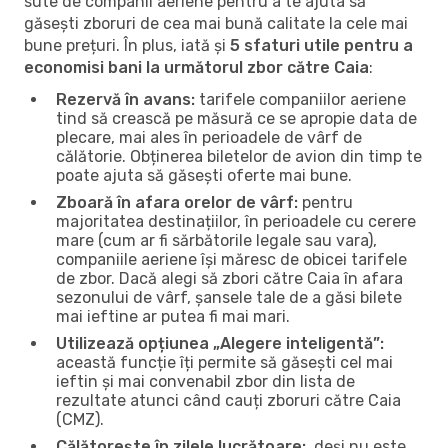
sute de companii aeriene pentru a te ajuta să
găsești zboruri de cea mai bună calitate la cele mai
bune prețuri. În plus, iată și
5 sfaturi utile pentru a
economisi bani la următorul zbor către Caia
:
Rezervă în avans:
tarifele companiilor aeriene
tind să crească pe măsură ce se apropie data de
plecare, mai ales în perioadele de vârf de
călătorie. Obținerea biletelor de avion din timp te
poate ajuta să găsești oferte mai bune.
Zboară în afara orelor de vârf:
pentru
majoritatea destinațiilor, în perioadele cu cerere
mare (cum ar fi sărbătorile legale sau vara),
companiile aeriene își măresc de obicei tarifele
de zbor. Dacă alegi să zbori către Caia în afara
sezonului de vârf, șansele tale de a găsi bilete
mai ieftine ar putea fi mai mari.
Utilizează opțiunea „Alegere inteligentă”:
această funcție îți permite să găsești cel mai
ieftin și mai convenabil zbor din lista de
rezultate atunci când cauți zboruri către Caia
(CMZ).
Călătorește în zilele lucrătoare:
, deși nu este