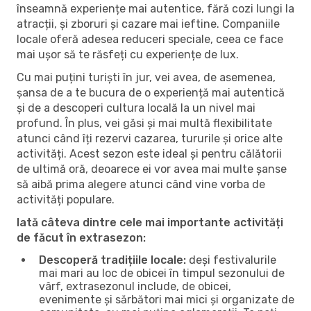
înseamnă experiențe mai autentice, fără cozi lungi la
atracții, și zboruri și cazare mai ieftine. Companiile
locale oferă adesea reduceri speciale, ceea ce face
mai ușor să te răsfeți cu experiențe de lux.
Cu mai puțini turiști în jur, vei avea, de asemenea,
șansa de a te bucura de o experiență mai autentică
și de a descoperi cultura locală la un nivel mai
profund. În plus, vei găsi și mai multă flexibilitate
atunci când îți rezervi cazarea, tururile și orice alte
activități. Acest sezon este ideal și pentru călătorii
de ultimă oră, deoarece ei vor avea mai multe șanse
să aibă prima alegere atunci când vine vorba de
activități populare.
Iată câteva dintre cele mai importante activități
de făcut în extrasezon:
Descoperă tradițiile locale:
deși festivalurile
mai mari au loc de obicei în timpul sezonului de
vârf, extrasezonul include, de obicei,
evenimente și sărbători mai mici și organizate de