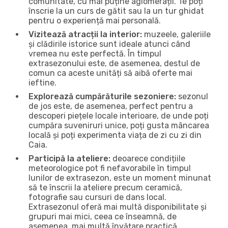
comunitate, cu mai puține aglomerații. Te poți
înscrie la un curs de gătit sau la un tur ghidat
pentru o experiență mai personală.
Vizitează atracții la interior:
muzeele, galeriile
și clădirile istorice sunt ideale atunci când
vremea nu este perfectă. În timpul
extrasezonului este, de asemenea, destul de
comun ca aceste unități să aibă oferte mai
ieftine.
Explorează cumpărăturile sezoniere:
sezonul
de jos este, de asemenea, perfect pentru a
descoperi piețele locale interioare, de unde poți
cumpăra suveniruri unice, poți gusta mâncarea
locală și poți experimenta viața de zi cu zi din
Caia.
Participă la ateliere:
deoarece condițiile
meteorologice pot fi nefavorabile în timpul
lunilor de extrasezon, este un moment minunat
să te înscrii la ateliere precum ceramică,
fotografie sau cursuri de dans local.
Extrasezonul oferă mai multă disponibilitate și
grupuri mai mici, ceea ce înseamnă, de
asemenea, mai multă învățare practică.