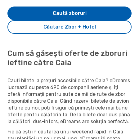
Caută zboruri
Căutare Zbor + Hotel
Cum să găsești oferte de zboruri
ieftine către Caia
Cauți bilete la prețuri accesibile către Caia? eDreams
lucrează cu peste 690 de companii aeriene și îți
oferă informații pentru sute de mii de rute de zbor
disponibile către Caia. Când rezervi biletele de avion
ieftine cu noi, poți fi sigur că primești cele mai bune
oferte pentru călătoria ta. De la bilete doar dus până
la călătorii dus-întors, eDreams are soluția perfectă.
Fie că ești în căutarea unui weekend rapid în Caia
sau planifici un sejur mai lung, eDreams îți poate