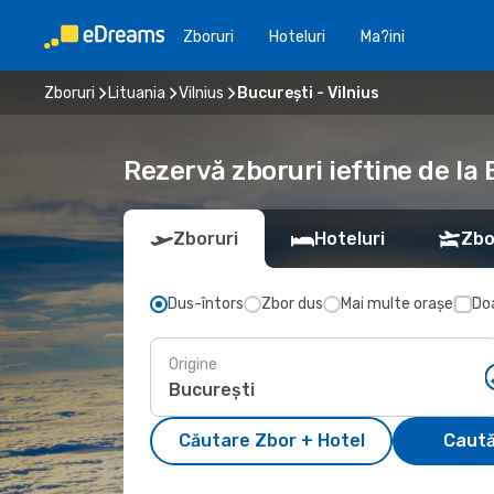
Zboruri
Hoteluri
Ma?ini
Zboruri
Lituania
Vilnius
București - Vilnius
Rezervă zboruri ieftine de la 
Zboruri
Hoteluri
Zbo
Dus-întors
Zbor dus
Mai multe orașe
Doa
Origine
Căutare Zbor + Hotel
Caută