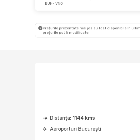
BUH
- VNO
Joi, 10 Sept.
- Lun., 14 Sept.
Mie., 30 
Swiss International Air Lines
1 Escală
Lot Polis
BUH
- VNO
BUH
- V
Austrian Airlines
1 Escală
Lot Polis
VNO
- BUH
VNO
- B
Prețurile prezentate mai jos au fost disponibile în ultim
prețurile pot fi modificate.
Distanța:
1144 kms
Aeroporturi București