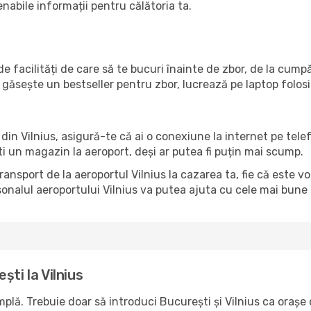
enabile informații pentru călătoria ta.
e facilități de care să te bucuri înainte de zbor, de la cum
găsește un bestseller pentru zbor, lucrează pe laptop folos
l din Vilnius, asigură-te că ai o conexiune la internet pe tel
ti un magazin la aeroport, deși ar putea fi puțin mai scump.
transport de la aeroportul Vilnius la cazarea ta, fie că este v
onalul aeroportului Vilnius va putea ajuta cu cele mai bune op
ti la Vilnius
lă. Trebuie doar să introduci București și Vilnius ca orașe d