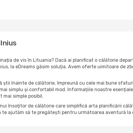
ilnius
tinația de vis în Lituania? Dacă ai planificat o călătorie dep
Vilnius, la eDreams găsim soluția. Avem oferte uimitoare de zb
să știi înainte de călătorie, împreună cu cele mai bune sfatur
 mai simplu și confortabil mod. Informațiile noastre esențiale 
t mai simple posibil.
însoțitor de călătorie care simplifică arta planificării căl
ă te ajutăm să te pregătești pentru următoarea aventură la c