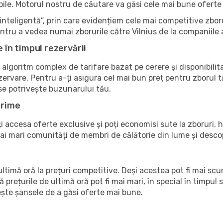
nibile. Motorul nostru de căutare va găsi cele mai bune oferte 
nteligentă”, prin care evidențiem cele mai competitive zboru
pentru a vedea numai zborurile către Vilnius de la companiile
e în timpul rezervării
 algoritm complex de tarifare bazat pe cerere și disponibilit
zervare. Pentru a-ți asigura cel mai bun preț pentru zborul t
 se potrivește buzunarului tău.
Prime
accesa oferte exclusive și poți economisi sute la zboruri, ho
 mai mari comunități de membri de călătorie din lume și des
timă oră la prețuri competitive. Deși acestea pot fi mai sc
ă prețurile de ultimă oră pot fi mai mari, în special în timpul s
crește șansele de a găsi oferte mai bune.