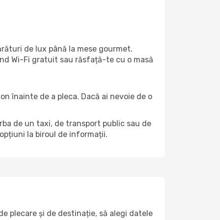
părături de lux până la mese gourmet.
ind Wi-Fi gratuit sau răsfață-te cu o masă
efon înainte de a pleca. Dacă ai nevoie de o
orba de un taxi, de transport public sau de
țiuni la biroul de informații.
e plecare și de destinație, să alegi datele