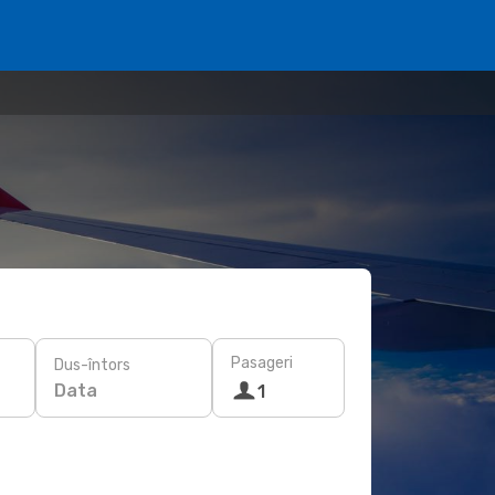
Pasageri
Dus-întors
Data
1