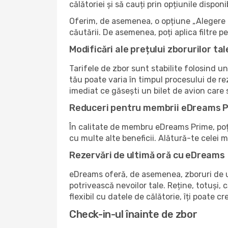
călătoriei și să cauți prin opțiunile dispo
Oferim, de asemenea, o opțiune „Alegere i
căutării. De asemenea, poți aplica filtre 
Modificări ale prețului zborurilor tal
Tarifele de zbor sunt stabilite folosind un
tău poate varia în timpul procesului de re
imediat ce găsești un bilet de avion care
Reduceri pentru membrii eDreams 
În calitate de membru eDreams Prime, poți 
cu multe alte beneficii. Alătură-te celei
Rezervări de ultimă oră cu eDreams
eDreams oferă, de asemenea, zboruri de ul
potrivească nevoilor tale. Reține, totuși, c
flexibil cu datele de călătorie, îți poate 
Check-in-ul înainte de zbor