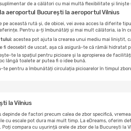
uplimentar de a călători cu mai multă flexibilitate și liniște
a aeroportul București la aeroportul Vilnius
pe această rută și, de obicei, vei avea acces la diferite tipu
referințe. Pentru a-ți îmbunătăți și mai mult călătoria, ia în 
tului:
acestea pot ajuta la crearea unui mediu mai liniștit, ca
 fi deosebit de uscat, așa că asigură-te că rămâi hidratat p
te-te la spațiul pentru picioare și la apropierea de facilită
loc lângă toalete ar putea fi o idee bună.
-te pentru a îmbunătăți circulația picioarelor în timpul zboru
i la Vilnius
s depinde de factori precum calea de zbor specifică, vremea ș
rile cu escale pot dura mai mult timp. La eDreams, oferim det
. Poți compara cu ușurință orele de zbor de la București la V