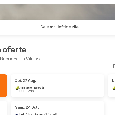
Cele mai ieftine zile
e oferte
București la Vilnius
F
Joi, 27 Aug.
L
ug.
- Mie., 2 Sept.
Dum., 11 Oct.
- Joi, 15
AirBaltic
1 Escală
BUH
- VNO
h Airlines
1 Escală
Austrian Airlines
1 Esca
NO
BUH
- VNO
h Airlines
1 Escală
Lufthansa
1 Escală
UH
VNO
- BUH
Sâm., 24 Oct.
Lot Polish Airlines
1 Escală