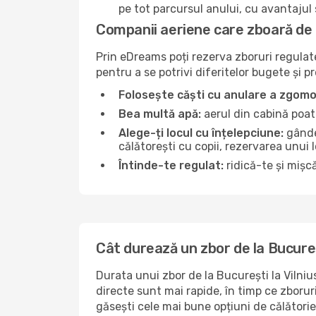
pe tot parcursul anului, cu avantajul s
Companii aeriene care zboară de l
Prin eDreams poți rezerva zboruri regulate 
pentru a se potrivi diferitelor bugete și p
Folosește căști cu anulare a zgomo
Bea multă apă:
aerul din cabină poate
Alege-ți locul cu înțelepciune:
gândeș
călătorești cu copii, rezervarea unui 
Întinde-te regulat:
ridică-te și mișcă
Cât durează un zbor de la Bucureșt
Durata unui zbor de la București la Vilniu
directe sunt mai rapide, în timp ce zboru
găsești cele mai bune opțiuni de călătorie