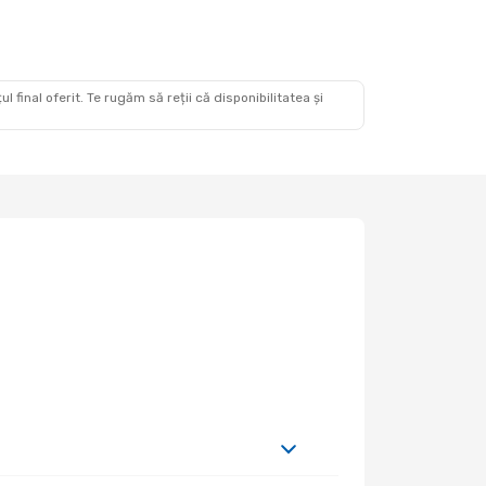
0 Oct.
1 Escală
 final oferit. Te rugăm să reții că disponibilitatea și