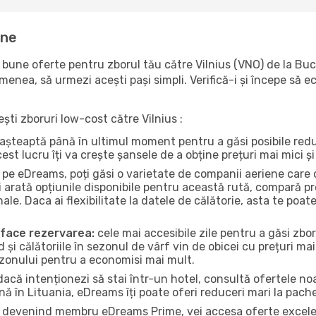
ine
une oferte pentru zborul tău către Vilnius (VNO) de la Buc
emenea, să urmezi acești pași simpli. Verifică-i și începe să 
ești zboruri low-cost către Vilnius :
ri așteaptă până în ultimul moment pentru a găsi posibile re
st lucru îți va crește șansele de a obține prețuri mai mici și 
pe eDreams, poți găsi o varietate de companii aeriene care of
 arată opțiunile disponibile pentru această rută, compară pr
nale. Daca ai flexibilitate la datele de călătorie, asta te po
a face rezervarea:
cele mai accesibile zile pentru a găsi zbor
d și călătoriile în sezonul de vârf vin de obicei cu prețuri mai
ezonului pentru a economisi mai mult.
acă intenționezi să stai într-un hotel, consultă ofertele noa
nă în Lituania, eDreams îți poate oferi reduceri mari la pache
devenind membru eDreams Prime, vei accesa oferte excelente 