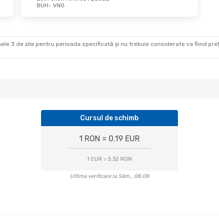
BUH
- VNO
Sept.
- Mar., 6 Oct.
Mar., 27 Oct.
- Vin., 3
h Airlines
1 Escală
Lufthansa
1 Escală
NO
BUH
- VNO
h Airlines
1 Escală
Swiss International Air Lines
UH
VNO
- BUH
ele 3 de zile pentru perioada specificată și nu trebuie considerate va fiind prețul
Cursul de schimb
1 RON = 0.19 EUR
1 EUR = 5.32 RON
Ultima verificare la Sâm., 08.08