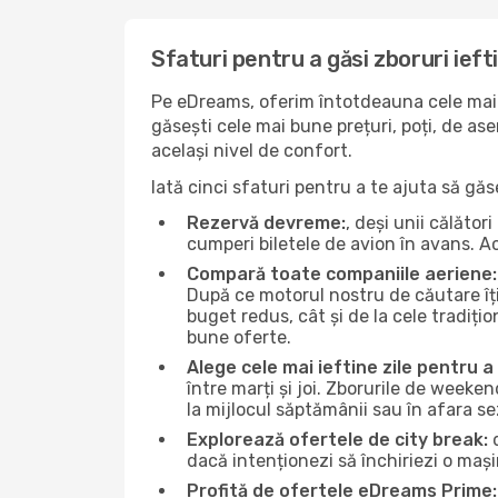
Sfaturi pentru a găsi zboruri ieft
Pe eDreams, oferim întotdeauna cele mai b
găsești cele mai bune prețuri, poți, de as
același nivel de confort.
Iată cinci sfaturi pentru a te ajuta să găs
Rezervă devreme:
, deși unii călăto
cumperi biletele de avion în avans. Ace
Compară toate companiile aeriene:
După ce motorul nostru de căutare îți
buget redus, cât și de la cele tradițio
bune oferte.
Alege cele mai ieftine zile pentru 
între marți și joi. Zborurile de weeken
la mijlocul săptămânii sau în afara s
Explorează ofertele de city break:
d
dacă intenționezi să închiriezi o mași
Profită de ofertele eDreams Prime: