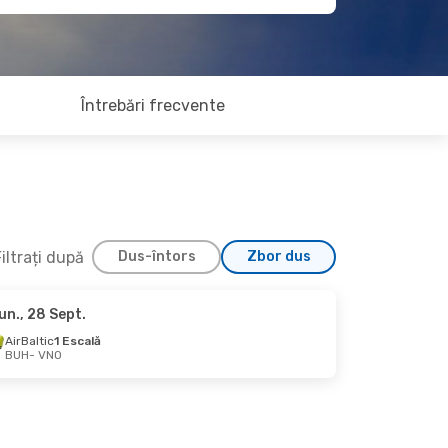
Întrebări frecvente
iltrați după
Dus-întors
Zbor dus
un., 28 Sept.
 Oct.
AirBaltic
1 Escală
BUH
- VNO
lă