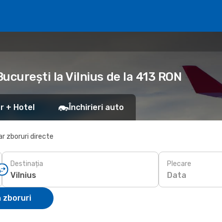
București la Vilnius de la 413 RON
r + Hotel
Închirieri auto
r zboruri directe
Destinația
Plecare
Data
 zboruri