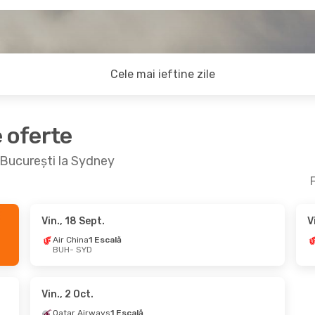
Cele mai ieftine zile
e oferte
a București la Sydney
F
Vin., 18 Sept.
V
0 Aug.
- Dum., 6 Sept.
Joi, 15 Oct.
- Dum.,
Air China
1 Escală
BUH
- SYD
ance
2 Escale
Lufthansa
2 Escale
SYD
BUH
- SYD
Klm Royal Dutch Airlines
2 Escale
BUH
SYD
- BUH
Vin., 2 Oct.
Qatar Airways
1 Escală