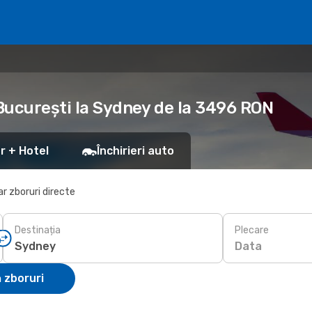
 București la Sydney de la 3496 RON
r + Hotel
Închirieri auto
r zboruri directe
Destinația
Plecare
Data
 zboruri