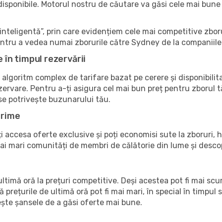
e disponibile. Motorul nostru de căutare va găsi cele mai bune
nteligentă”, prin care evidențiem cele mai competitive zboru
 pentru a vedea numai zborurile către Sydney de la companiile
e în timpul rezervării
 algoritm complex de tarifare bazat pe cerere și disponibilit
zervare. Pentru a-ți asigura cel mai bun preț pentru zborul 
 se potrivește buzunarului tău.
Prime
accesa oferte exclusive și poți economisi sute la zboruri, ho
 mai mari comunități de membri de călătorie din lume și des
timă oră la prețuri competitive. Deși acestea pot fi mai sc
ă prețurile de ultimă oră pot fi mai mari, în special în timpul s
crește șansele de a găsi oferte mai bune.