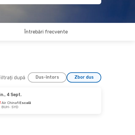
Întrebări frecvente
iltrați după
Dus-întors
Zbor dus
in., 4 Sept.
 18 Oct.
Air China
1 Escală
BUH
- SYD
Swiss International Air Lines
2 Escale