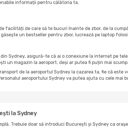
enabile informații pentru călătoria ta.
e facilități de care să te bucuri înainte de zbor, de la cum
găsește un bestseller pentru zbor, lucrează pe laptop folos
ul din Sydney, asigură-te că ai o conexiune la internet pe tel
ești un magazin la aeroport, deși ar putea fi puțin mai scump
transport de la aeroportul Sydney la cazarea ta, fie că este 
ersonalul aeroportului Sydney va putea ajuta cu cele mai bun
ești la Sydney
plă. Trebuie doar să introduci București și Sydney ca orașe d