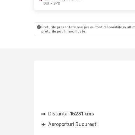
BUH
- SYD
Mar., 29 Sept.
- Dum., 4 Oct.
Joi, 17 
Klm Royal Dutch Airlines
2 Escale
BUH
- SYD
BUH
- 
Air France
2 Escale
Air Fr
SYD
- BUH
SYD
- 
Prețurile prezentate mai jos au fost disponibile în ultim
prețurile pot fi modificate.
Distanța:
15231 kms
Aeroporturi București