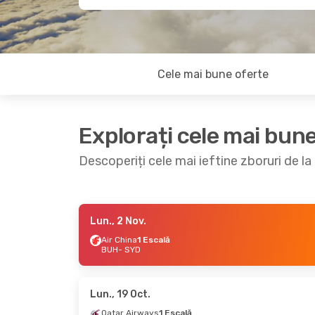
Cele mai bune oferte
Explorați cele mai bun
Descoperiți cele mai ieftine zboruri de l
Lun., 2 Nov.
Lun., 7 Sept.
- Dum., 13 Sept.
Dum., 3
Air China
1 Escală
BUH
- SYD
Qatar Airways
1 Escală
Air Fr
BUH
- SYD
BUH
- 
Qatar Airways
2 Escale
SYD
- BUH
SYD
- 
Lun., 19 Oct.
Qatar Airways
1 Escală