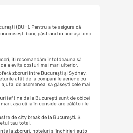
urești (BUH). Pentru a te asigura că
economisești bani, păstrând în același timp
duceri, îți recomandăm întotdeauna să
de a evita costuri mai mari ulterior.
oferă zboruri între București și Sydney.
ețurile atât de la companiile aeriene cu
ate ajuta, de asemenea, să găsești cele mai
uri ieftine de la București sunt de obicei
 mari, așa că ia în considerare călătoriile
stre de city break de la București. Și
etul tau total.
la zboruri, hoteluri și închirieri auto