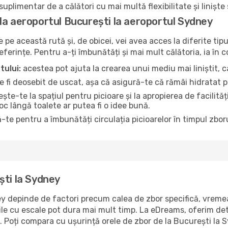
uplimentar de a călători cu mai multă flexibilitate și liniște
la aeroportul București la aeroportul Sydney
pe această rută și, de obicei, vei avea acces la diferite tipu
referințe. Pentru a-ți îmbunătăți și mai mult călătoria, ia în 
tului:
acestea pot ajuta la crearea unui mediu mai liniștit, ca
 fi deosebit de uscat, așa că asigură-te că rămâi hidratat p
te-te la spațiul pentru picioare și la apropierea de facilită
loc lângă toalete ar putea fi o idee bună.
-te pentru a îmbunătăți circulația picioarelor în timpul zboru
ști la Sydney
 depinde de factori precum calea de zbor specifică, vremea ș
rile cu escale pot dura mai mult timp. La eDreams, oferim det
e. Poți compara cu ușurință orele de zbor de la București la