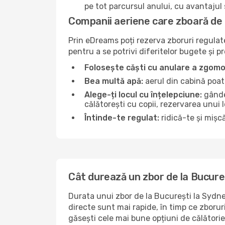
pe tot parcursul anului, cu avantajul s
Companii aeriene care zboară de 
Prin eDreams poți rezerva zboruri regulate 
pentru a se potrivi diferitelor bugete și p
Folosește căști cu anulare a zgomo
Bea multă apă:
aerul din cabină poate
Alege-ți locul cu înțelepciune:
gândeș
călătorești cu copii, rezervarea unui 
Întinde-te regulat:
ridică-te și mișcă
Cât durează un zbor de la Bucure
Durata unui zbor de la București la Sydney
directe sunt mai rapide, în timp ce zboru
găsești cele mai bune opțiuni de călători