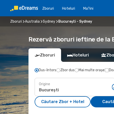
Zboruri
Hoteluri
Ma?ini
Zboruri
Australia
Sydney
București - Sydney
Rezervă zboruri ieftine de la
Zboruri
Hoteluri
Zbo
Dus-întors
Zbor dus
Mai multe orașe
Doa
Origine
Căutare Zbor + Hotel
Caută