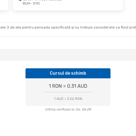
BUH
- SYD
Sept.
- Sâm., 26 Sept.
Klm Royal Dutch Airlines
2 Escale
SYD
ance
2 Escale
BUH
ele 3 de zile pentru perioada specificată și nu trebuie considerate va fiind prețul
Cursul de schimb
1 RON = 0.31 AUD
1 AUD = 3.22 RON
Ultima verificare la Joi, 06.08