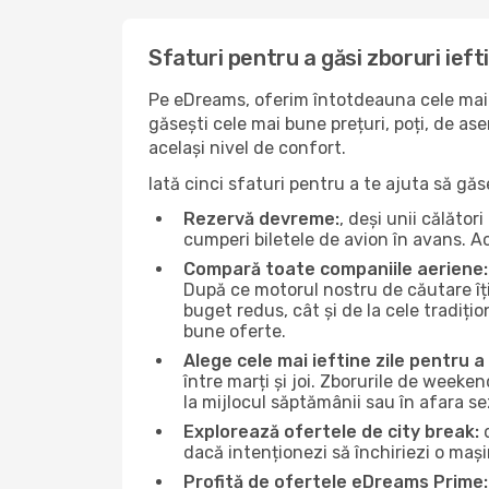
Sfaturi pentru a găsi zboruri ieft
Pe eDreams, oferim întotdeauna cele mai 
găsești cele mai bune prețuri, poți, de as
același nivel de confort.
Iată cinci sfaturi pentru a te ajuta să gă
Rezervă devreme:
, deși unii călăto
cumperi biletele de avion în avans. Ace
Compară toate companiile aeriene:
După ce motorul nostru de căutare îți
buget redus, cât și de la cele tradițio
bune oferte.
Alege cele mai ieftine zile pentru 
între marți și joi. Zborurile de weeken
la mijlocul săptămânii sau în afara s
Explorează ofertele de city break:
d
dacă intenționezi să închiriezi o mași
Profită de ofertele eDreams Prime: