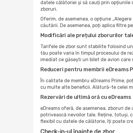
datele călătoriei și să cauți prin opțiunil
zboruri.
Oferim, de asemenea, o opțiune „Alegere i
căutării. De asemenea, poți aplica filtre
Modificări ale prețului zborurilor tal
Tarifele de zbor sunt stabilite folosind un
tău poate varia în timpul procesului de re
imediat ce găsești un bilet de avion care
Reduceri pentru membrii eDreams 
În calitate de membru eDreams Prime, poți 
cu multe alte beneficii. Alătură-te celei
Rezervări de ultimă oră cu eDreams
eDreams oferă, de asemenea, zboruri de ul
potrivească nevoilor tale. Reține, totuși, c
flexibil cu datele de călătorie, îți poate 
Check-in-ul înainte de zbor