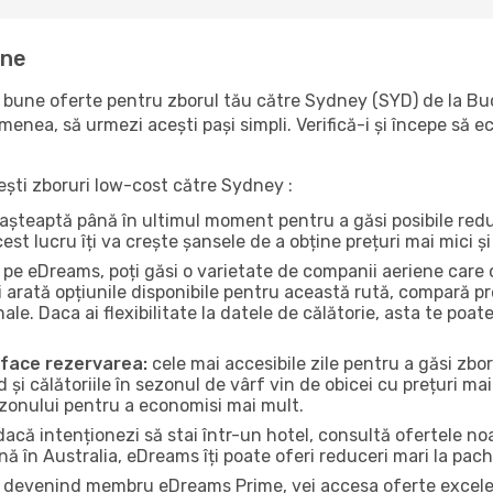
ine
bune oferte pentru zborul tău către Sydney (SYD) de la Buc
emenea, să urmezi acești pași simpli. Verifică-i și începe să 
sești zboruri low-cost către Sydney :
ri așteaptă până în ultimul moment pentru a găsi posibile re
st lucru îți va crește șansele de a obține prețuri mai mici și 
pe eDreams, poți găsi o varietate de companii aeriene care 
 arată opțiunile disponibile pentru această rută, compară pr
nale. Daca ai flexibilitate la datele de călătorie, asta te po
a face rezervarea:
cele mai accesibile zile pentru a găsi zbor
d și călătoriile în sezonul de vârf vin de obicei cu prețuri mai
ezonului pentru a economisi mai mult.
acă intenționezi să stai într-un hotel, consultă ofertele noa
nă în Australia, eDreams îți poate oferi reduceri mari la pach
devenind membru eDreams Prime, vei accesa oferte excelente 