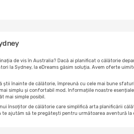
Sydney
inația de vis în Australia? Dacă ai planificat o călătorie dep
lători la Sydney, la eDreams găsim soluția. Avem oferte uimit
să știi înainte de călătorie, împreună cu cele mai bune sfatur
 mai simplu și confortabil mod. Informațiile noastre esențiale 
ât mai simple posibil.
însoțitor de călătorie care simplifică arta planificării căl
ă te ajutăm să te pregătești pentru următoarea aventură la c