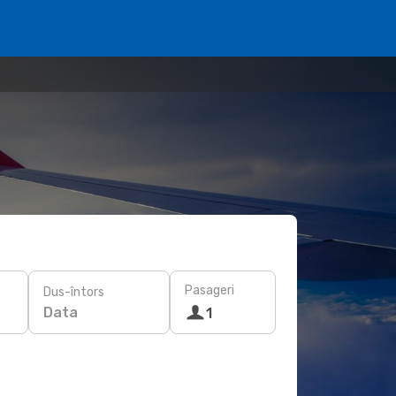
Pasageri
Dus-întors
Data
1