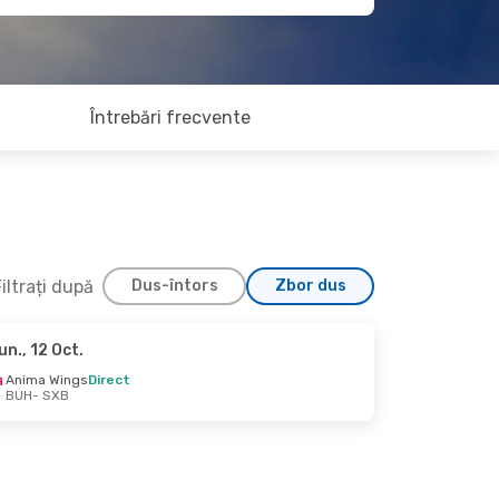
Întrebări frecvente
iltrați după
Dus-întors
Zbor dus
un., 12 Oct.
 Sept.
Anima Wings
Direct
BUH
- SXB