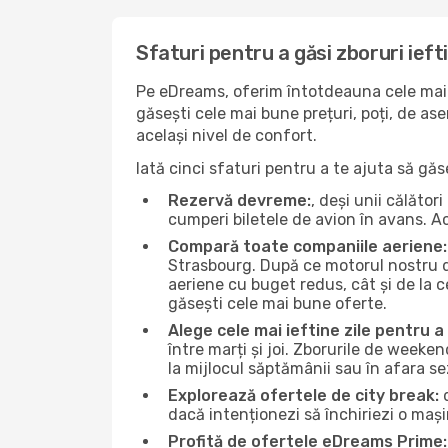
Sfaturi pentru a găsi zboruri ieft
Pe eDreams, oferim întotdeauna cele mai 
găsești cele mai bune prețuri, poți, de as
același nivel de confort.
Iată cinci sfaturi pentru a te ajuta să gă
Rezervă devreme:
, deși unii călăto
cumperi biletele de avion în avans. Ace
Compară toate companiile aeriene:
Strasbourg. După ce motorul nostru de
aeriene cu buget redus, cât și de la ce
găsești cele mai bune oferte.
Alege cele mai ieftine zile pentru 
între marți și joi. Zborurile de weeken
la mijlocul săptămânii sau în afara s
Explorează ofertele de city break:
d
dacă intenționezi să închiriezi o mași
Profită de ofertele eDreams Prime: