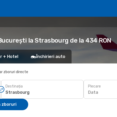
 București la Strasbourg de la 434 RON
r + Hotel
Închirieri auto
r zboruri directe
Destinația
Plecare
Data
 zboruri