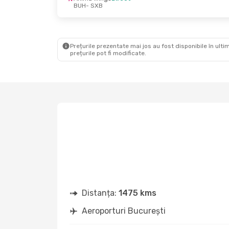
BUH
- SXB
Joi, 29 Oct.
- Lun., 2 Nov.
Lun., 14 
Anima Wings
Direct
Anima W
BUH
- SXB
BUH
- SX
Anima Wings
Direct
Anima W
SXB
- BUH
SXB
- BU
Prețurile prezentate mai jos au fost disponibile în ultim
prețurile pot fi modificate.
Distanța:
1475 kms
Aeroporturi București