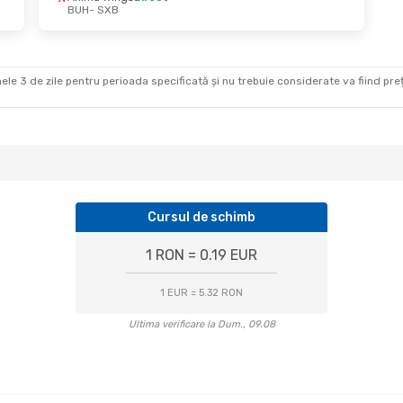
BUH
- SXB
Sept.
- Joi, 17 Sept.
ings
Direct
B
ings
Direct
H
ele 3 de zile pentru perioada specificată și nu trebuie considerate va fiind prețul
Cursul de schimb
1 RON = 0.19 EUR
1 EUR = 5.32 RON
Ultima verificare la Dum., 09.08