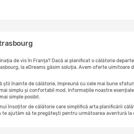
Strasbourg
tinația de vis în Franța? Dacă ai planificat o călătorie depar
 Strasbourg, la eDreams găsim soluția. Avem oferte uimitoare 
să știi înainte de călătorie, împreună cu cele mai bune sfatur
 mai simplu și confortabil mod. Informațiile noastre esențiale 
mai simple posibil.
însoțitor de călătorie care simplifică arta planificării căl
ă te ajutăm să te pregătești pentru următoarea aventură la c