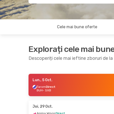
Cele mai bune oferte
Explorați cele mai bun
Descoperiți cele mai ieftine zboruri de l
Lun., 5 Oct.
Lun., 19 Oct.
- Joi, 22 Oct.
Lun., 5 Oc
Tarom
Direct
BUH
- SXB
Tarom
Direct
Tarom
Di
BUH
- SXB
BUH
- SX
Tarom
Direct
Tarom
Di
SXB
- BUH
SXB
- BU
Joi, 29 Oct.
Anima Wings
Direct