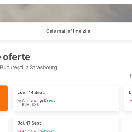
Cele mai ieftine zile
e oferte
a București la Strasbourg
F
Lun., 14 Sept.
L
t.
- Joi, 8 Oct.
Joi, 17 Sept.
- Joi, 24
Anima Wings
Direct
BUH
- SXB
rect
Anima Wings
Direct
B
BUH
- SXB
rect
Anima Wings
Direct
H
SXB
- BUH
Joi, 17 Sept.
Anima Wings
Direct