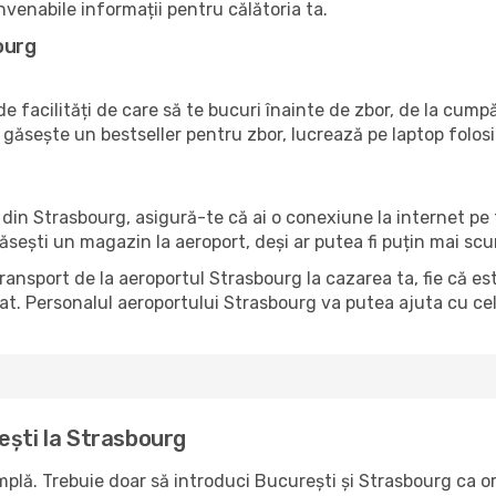
nvenabile informații pentru călătoria ta.
ourg
e facilități de care să te bucuri înainte de zbor, de la cum
găsește un bestseller pentru zbor, lucrează pe laptop folos
ul din Strasbourg, asigură-te că ai o conexiune la internet pe
găsești un magazin la aeroport, deși ar putea fi puțin mai sc
transport de la aeroportul Strasbourg la cazarea ta, fie că es
t. Personalul aeroportului Strasbourg va putea ajuta cu cele
ești la Strasbourg
lă. Trebuie doar să introduci București și Strasbourg ca ora