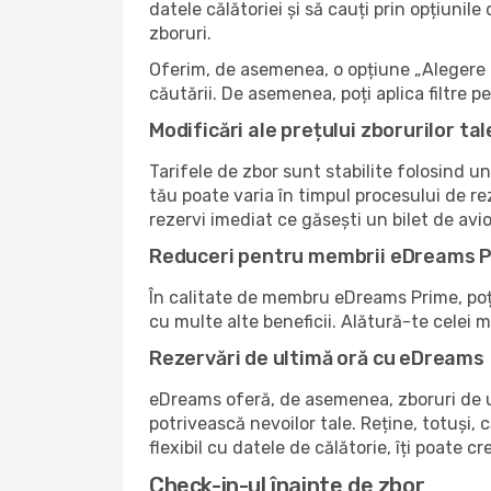
datele călătoriei și să cauți prin opțiunil
zboruri.
Oferim, de asemenea, o opțiune „Alegere i
căutării. De asemenea, poți aplica filtre 
Modificări ale prețului zborurilor tal
Tarifele de zbor sunt stabilite folosind un
tău poate varia în timpul procesului de r
rezervi imediat ce găsești un bilet de avi
Reduceri pentru membrii eDreams 
În calitate de membru eDreams Prime, poți 
cu multe alte beneficii. Alătură-te celei
Rezervări de ultimă oră cu eDreams
eDreams oferă, de asemenea, zboruri de ul
potrivească nevoilor tale. Reține, totuși, c
flexibil cu datele de călătorie, îți poate 
Check-in-ul înainte de zbor