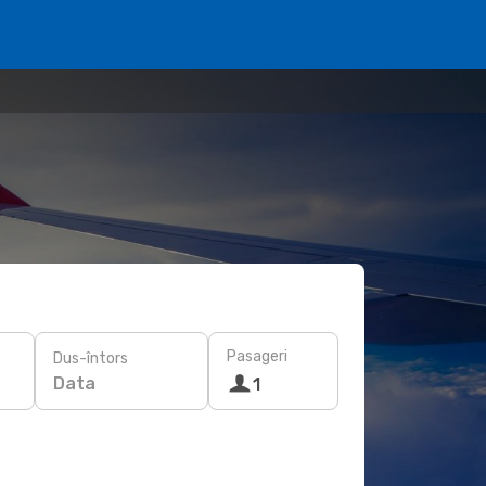
Pasageri
Dus-întors
Data
1