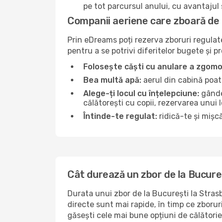
pe tot parcursul anului, cu avantajul s
Companii aeriene care zboară de 
Prin eDreams poți rezerva zboruri regulate 
pentru a se potrivi diferitelor bugete și p
Folosește căști cu anulare a zgomo
Bea multă apă:
aerul din cabină poate
Alege-ți locul cu înțelepciune:
gândeș
călătorești cu copii, rezervarea unui 
Întinde-te regulat:
ridică-te și mișcă
Cât durează un zbor de la Bucure
Durata unui zbor de la București la Strasb
directe sunt mai rapide, în timp ce zboru
găsești cele mai bune opțiuni de călători