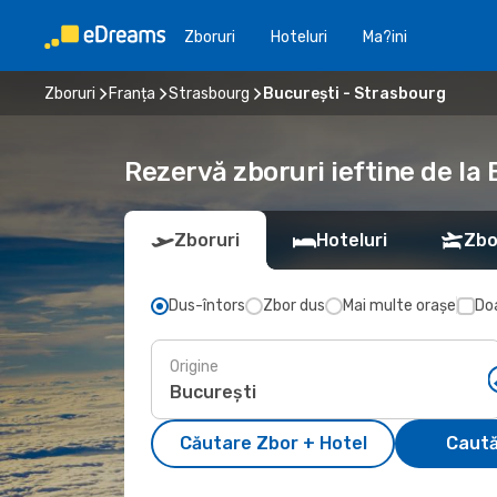
Zboruri
Hoteluri
Ma?ini
Zboruri
Franța
Strasbourg
București - Strasbourg
Rezervă zboruri ieftine de la
Zboruri
Hoteluri
Zbo
Dus-întors
Zbor dus
Mai multe orașe
Doa
Origine
Căutare Zbor + Hotel
Caută