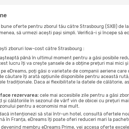
ine
bune oferte pentru zborul tău către Strasbourg (SXB) de la
emenea, să urmezi acești pași simpli. Verifică-i și începe să 
sești zboruri low-cost către Strasbourg :
ri așteaptă până în ultimul moment pentru a găsi posibile re
st lucru îți va crește șansele de a obține prețuri mai mici și 
pe eDreams, poți găsi o varietate de companii aeriene care o
 căutare îți arată opțiunile disponibile pentru această rută
le tradiționale. Daca ai flexibilitate la datele de călătorie,
a face rezervarea:
cele mai accesibile zile pentru a găsi zbor
d și călătoriile în sezonul de vârf vin de obicei cu prețuri mai
ezonului pentru a economisi mai mult.
acă intenționezi să stai într-un hotel, consultă ofertele noa
nă în Franța, eDreams îți poate oferi reduceri mari la pachetu
devenind membru eDreams Prime, vei accesa oferte excelente 