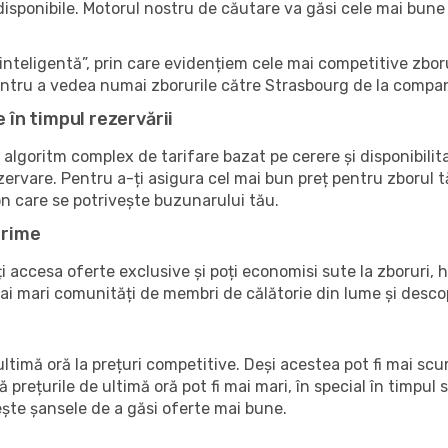
e disponibile. Motorul nostru de căutare va găsi cele mai bune
nteligentă”, prin care evidențiem cele mai competitive zboru
pentru a vedea numai zborurile către Strasbourg de la compan
e în timpul rezervării
 algoritm complex de tarifare bazat pe cerere și disponibilit
ezervare. Pentru a-ți asigura cel mai bun preț pentru zborul 
on care se potrivește buzunarului tău.
Prime
accesa oferte exclusive și poți economisi sute la zboruri, ho
 mai mari comunități de membri de călătorie din lume și des
timă oră la prețuri competitive. Deși acestea pot fi mai sc
ă prețurile de ultimă oră pot fi mai mari, în special în timpul s
crește șansele de a găsi oferte mai bune.