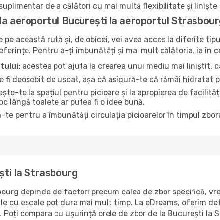
uplimentar de a călători cu mai multă flexibilitate și liniște
la aeroportul București la aeroportul Strasbour
pe această rută și, de obicei, vei avea acces la diferite tipu
referințe. Pentru a-ți îmbunătăți și mai mult călătoria, ia în 
tului:
acestea pot ajuta la crearea unui mediu mai liniștit, ca
 fi deosebit de uscat, așa că asigură-te că rămâi hidratat p
te-te la spațiul pentru picioare și la apropierea de facilită
loc lângă toalete ar putea fi o idee bună.
-te pentru a îmbunătăți circulația picioarelor în timpul zboru
ști la Strasbourg
ourg depinde de factori precum calea de zbor specifică, vrem
rile cu escale pot dura mai mult timp. La eDreams, oferim det
e. Poți compara cu ușurință orele de zbor de la București la