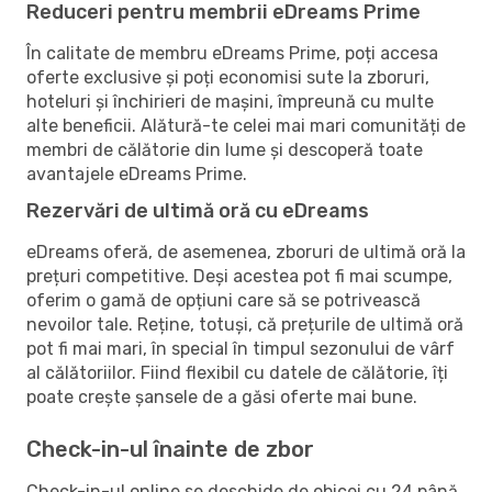
Reduceri pentru membrii eDreams Prime
În calitate de membru eDreams Prime, poți accesa
oferte exclusive și poți economisi sute la zboruri,
hoteluri și închirieri de mașini, împreună cu multe
alte beneficii. Alătură-te celei mai mari comunități de
membri de călătorie din lume și descoperă toate
avantajele eDreams Prime.
Rezervări de ultimă oră cu eDreams
eDreams oferă, de asemenea, zboruri de ultimă oră la
prețuri competitive. Deși acestea pot fi mai scumpe,
oferim o gamă de opțiuni care să se potrivească
nevoilor tale. Reține, totuși, că prețurile de ultimă oră
pot fi mai mari, în special în timpul sezonului de vârf
al călătoriilor. Fiind flexibil cu datele de călătorie, îți
poate crește șansele de a găsi oferte mai bune.
Check-in-ul înainte de zbor
Check-in-ul online se deschide de obicei cu 24 până