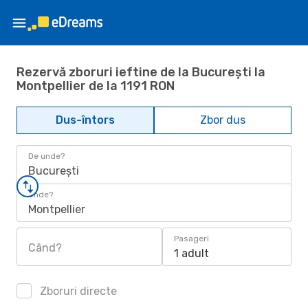
Rezervă zboruri ieftine de la București la
Montpellier de la 1191 RON
Dus-întors
Zbor dus
De unde?
București
Unde?
Montpellier
Pasageri
Când?
1 adult
Zboruri directe