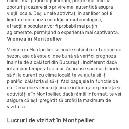
obicei, mai puține aglomerații, prețuri mai mici la
zboruri și cazare și o privire mai autentică asupra
vieții locale. Deși unele activități în aer liber pot fi
limitate din cauza condițiilor meteorologice,
atracțiile populare vor fi probabil mai puțin
aglomerate, permițând o experiență mai captivantă.
Vremea în Montpellier
Vremea în Montpellier se poate schimba în funcție de
sezon, așa că este o idee bună să verifici prognoza
înainte de a călători din București. Indiferent dacă
întâmpini temperaturi mai răcoroase sau mai blânde,
să fii la curent cu clima locală te va ajuta să-ți
planifici călătoria și să-ți faci bagajele în funcție de
ea. Deoarece vremea îți poate influența experiența și
activitățile în Montpellier, dacă rămâi informat, te vei
asigura că ești pregătit să profiți la maximum de
vizita ta.
Lucruri de vizitat în Montpellier