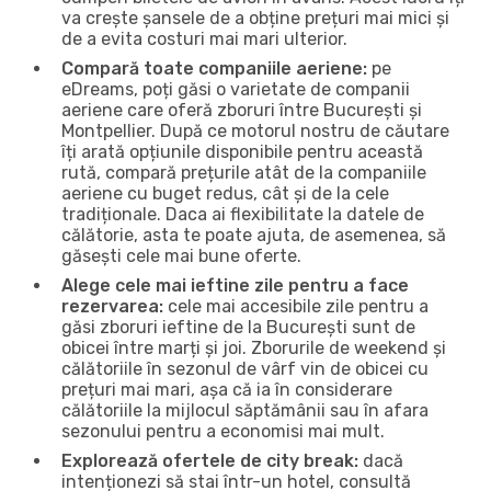
va crește șansele de a obține prețuri mai mici și
de a evita costuri mai mari ulterior.
Compară toate companiile aeriene:
pe
eDreams, poți găsi o varietate de companii
aeriene care oferă zboruri între București și
Montpellier. După ce motorul nostru de căutare
îți arată opțiunile disponibile pentru această
rută, compară prețurile atât de la companiile
aeriene cu buget redus, cât și de la cele
tradiționale. Daca ai flexibilitate la datele de
călătorie, asta te poate ajuta, de asemenea, să
găsești cele mai bune oferte.
Alege cele mai ieftine zile pentru a face
rezervarea:
cele mai accesibile zile pentru a
găsi zboruri ieftine de la București sunt de
obicei între marți și joi. Zborurile de weekend și
călătoriile în sezonul de vârf vin de obicei cu
prețuri mai mari, așa că ia în considerare
călătoriile la mijlocul săptămânii sau în afara
sezonului pentru a economisi mai mult.
Explorează ofertele de city break:
dacă
intenționezi să stai într-un hotel, consultă