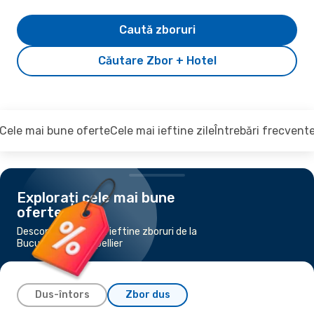
Caută zboruri
Căutare Zbor + Hotel
Cele mai bune oferte
Cele mai ieftine zile
Întrebări frecvent
Explorați cele mai bune
oferte
Descoperiți cele mai ieftine zboruri de la
București la Montpellier
Dus-întors
Zbor dus