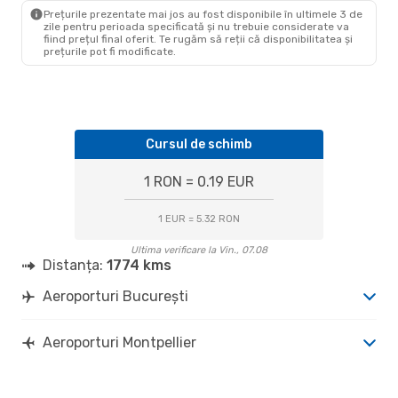
MPL
- BUH
Prețurile prezentate mai jos au fost disponibile în ultimele 3 de
zile pentru perioada specificată și nu trebuie considerate va
fiind prețul final oferit. Te rugăm să reții că disponibilitatea și
prețurile pot fi modificate.
Cursul de schimb
1 RON = 0.19 EUR
1 EUR = 5.32 RON
Ultima verificare la Vin., 07.08
Distanța:
1774 kms
Aeroporturi București
Aeroporturi Montpellier