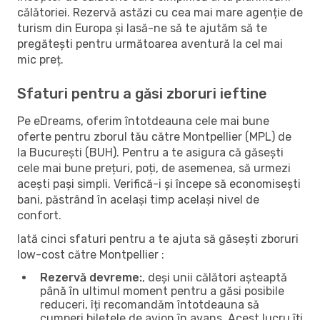
călătoriei. Rezervă astăzi cu cea mai mare agenție de
turism din Europa și lasă-ne să te ajutăm să te
pregătești pentru următoarea aventură la cel mai
mic preț.
Sfaturi pentru a găsi zboruri ieftine
Pe eDreams, oferim întotdeauna cele mai bune
oferte pentru zborul tău către Montpellier (MPL) de
la București (BUH). Pentru a te asigura că găsești
cele mai bune prețuri, poți, de asemenea, să urmezi
acești pași simpli. Verifică-i și începe să economisești
bani, păstrând în același timp același nivel de
confort.
Iată cinci sfaturi pentru a te ajuta să găsești zboruri
low-cost către Montpellier :
Rezervă devreme:
, deși unii călători așteaptă
până în ultimul moment pentru a găsi posibile
reduceri, îți recomandăm întotdeauna să
cumperi biletele de avion în avans. Acest lucru îți