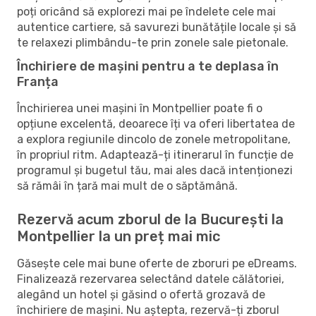
poți oricând să explorezi mai pe îndelete cele mai
autentice cartiere, să savurezi bunătățile locale și să
te relaxezi plimbându-te prin zonele sale pietonale.
Închiriere de mașini pentru a te deplasa în
Franța
Închirierea unei mașini în Montpellier poate fi o
opțiune excelentă, deoarece îți va oferi libertatea de
a explora regiunile dincolo de zonele metropolitane,
în propriul ritm. Adaptează-ți itinerarul în funcție de
programul și bugetul tău, mai ales dacă intenționezi
să rămâi în țară mai mult de o săptămână.
Rezervă acum zborul de la București la
Montpellier la un preț mai mic
Găsește cele mai bune oferte de zboruri pe eDreams.
Finalizează rezervarea selectând datele călătoriei,
alegând un hotel și găsind o ofertă grozavă de
închiriere de mașini. Nu aștepta, rezervă-ți zborul