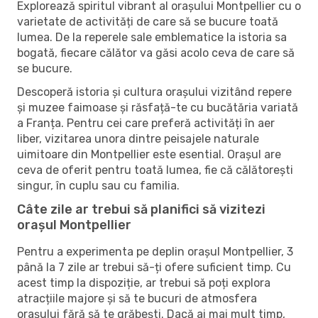
Explorează spiritul vibrant al orașului Montpellier cu o
varietate de activități de care să se bucure toată
lumea. De la reperele sale emblematice la istoria sa
bogată, fiecare călător va găsi acolo ceva de care să
se bucure.
Descoperă istoria și cultura orașului vizitând repere
și muzee faimoase și răsfață-te cu bucătăria variată
a Franța. Pentru cei care preferă activități în aer
liber, vizitarea unora dintre peisajele naturale
uimitoare din Montpellier este esential. Orașul are
ceva de oferit pentru toată lumea, fie că călătorești
singur, în cuplu sau cu familia.
Câte zile ar trebui să planifici să vizitezi
orașul Montpellier
Pentru a experimenta pe deplin orașul Montpellier, 3
până la 7 zile ar trebui să-ți ofere suficient timp. Cu
acest timp la dispoziție, ar trebui să poți explora
atracțiile majore și să te bucuri de atmosfera
orașului fără să te grăbești. Dacă ai mai mult timp,