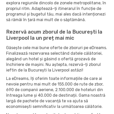
explora regiunile dincolo de zonele metropolitane, în
propriul ritm. Adaptează-ți itinerarul în funcție de
programul și bugetul tău, mai ales dacă intenționezi
să rămâi în țară mai mult de o săptămână.
Rezervă acum zborul de la București la
Liverpool la un preț mai mic
Găsește cele mai bune oferte de zboruri pe eDreams.
Finalizează rezervarea selectând datele călătoriei,
alegând un hotel și găsind o ofertă grozavă de
închiriere de mașini. Nu aștepta, rezervă-ți zborul
ieftin de la București la Liverpool astăzi!
La eDreams, îți oferim toate informațiile de care ai
nevoie pentru mai mult de 155.000 de rute de zbor,
690 de companii aeriene, 2.100.000 de hoteluri din
întreaga lume și 40.000 de destinații. Gama noastră
largă de pachete de vacanță te va ajuta să
economisești semnificativ la următoarea călătorie.