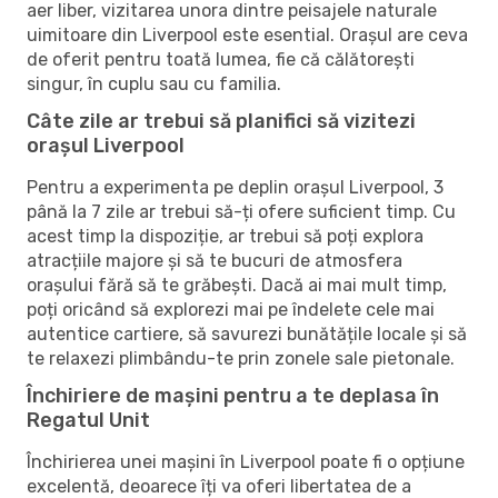
aer liber, vizitarea unora dintre peisajele naturale
uimitoare din Liverpool este esential. Orașul are ceva
de oferit pentru toată lumea, fie că călătorești
singur, în cuplu sau cu familia.
Câte zile ar trebui să planifici să vizitezi
orașul Liverpool
Pentru a experimenta pe deplin orașul Liverpool, 3
până la 7 zile ar trebui să-ți ofere suficient timp. Cu
acest timp la dispoziție, ar trebui să poți explora
atracțiile majore și să te bucuri de atmosfera
orașului fără să te grăbești. Dacă ai mai mult timp,
poți oricând să explorezi mai pe îndelete cele mai
autentice cartiere, să savurezi bunătățile locale și să
te relaxezi plimbându-te prin zonele sale pietonale.
Închiriere de mașini pentru a te deplasa în
Regatul Unit
Închirierea unei mașini în Liverpool poate fi o opțiune
excelentă, deoarece îți va oferi libertatea de a