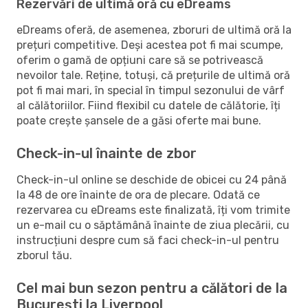
Rezervări de ultimă oră cu eDreams
eDreams oferă, de asemenea, zboruri de ultimă oră la
prețuri competitive. Deși acestea pot fi mai scumpe,
oferim o gamă de opțiuni care să se potrivească
nevoilor tale. Reține, totuși, că prețurile de ultimă oră
pot fi mai mari, în special în timpul sezonului de vârf
al călătoriilor. Fiind flexibil cu datele de călătorie, îți
poate crește șansele de a găsi oferte mai bune.
Check-in-ul înainte de zbor
Check-in-ul online se deschide de obicei cu 24 până
la 48 de ore înainte de ora de plecare. Odată ce
rezervarea cu eDreams este finalizată, îți vom trimite
un e-mail cu o săptămână înainte de ziua plecării, cu
instrucțiuni despre cum să faci check-in-ul pentru
zborul tău.
Cel mai bun sezon pentru a călători de la
București la Liverpool