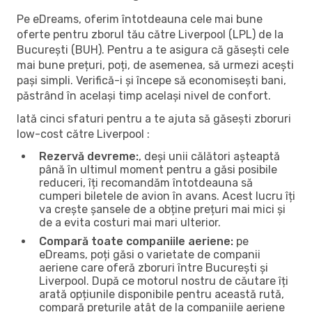
Pe eDreams, oferim întotdeauna cele mai bune
oferte pentru zborul tău către Liverpool (LPL) de la
București (BUH). Pentru a te asigura că găsești cele
mai bune prețuri, poți, de asemenea, să urmezi acești
pași simpli. Verifică-i și începe să economisești bani,
păstrând în același timp același nivel de confort.
Iată cinci sfaturi pentru a te ajuta să găsești zboruri
low-cost către Liverpool :
Rezervă devreme:
, deși unii călători așteaptă
până în ultimul moment pentru a găsi posibile
reduceri, îți recomandăm întotdeauna să
cumperi biletele de avion în avans. Acest lucru îți
va crește șansele de a obține prețuri mai mici și
de a evita costuri mai mari ulterior.
Compară toate companiile aeriene:
pe
eDreams, poți găsi o varietate de companii
aeriene care oferă zboruri între București și
Liverpool. După ce motorul nostru de căutare îți
arată opțiunile disponibile pentru această rută,
compară prețurile atât de la companiile aeriene