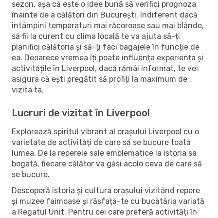
sezon, așa că este o idee bună să verifici prognoza
înainte de a călători din București. Indiferent dacă
întâmpini temperaturi mai răcoroase sau mai blânde,
să fii la curent cu clima locală te va ajuta să-ți
planifici călătoria și să-ți faci bagajele în funcție de
ea. Deoarece vremea îți poate influența experiența și
activitățile în Liverpool, dacă rămâi informat, te vei
asigura că ești pregătit să profiți la maximum de
vizita ta.
Lucruri de vizitat în Liverpool
Explorează spiritul vibrant al orașului Liverpool cu o
varietate de activități de care să se bucure toată
lumea. De la reperele sale emblematice la istoria sa
bogată, fiecare călător va găsi acolo ceva de care să
se bucure.
Descoperă istoria și cultura orașului vizitând repere
și muzee faimoase și răsfață-te cu bucătăria variată
a Regatul Unit. Pentru cei care preferă activități în