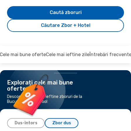
Caută zboruri
Căutare Zbor + Hotel
Cele mai bune oferte
Cele mai ieftine zile
Întrebări frecvent
Explorați cele mai bune
oferte
Descoperiți cele mai ieftine zboruri de la
București la Liverpool
Dus-întors
Zbor dus