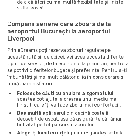
de a călători cu mai multă flexibilitate și liniște
sufletească.
Companii aeriene care zboară de la
aeroportul București la aeroportul
Liverpool
Prin eDreams poți rezerva zboruri regulate pe
această rută și, de obicei, vei avea acces la diferite
tipuri de servicii, de la economic la premium, pentru a
se potrivi diferitelor bugete și preferințe. Pentru a-ți
îmbunătăți și mai mult călătoria, ia în considerare și
următoarele sfaturi:
Folosește căști cu anulare a zgomotului:
acestea pot ajuta la crearea unui mediu mai
liniștit, care îți va face zborul mai confortabil.
Bea multă apă:
aerul din cabină poate fi
deosebit de uscat, așa că asigură-te că rămâi
hidratat pe tot parcursul zborului.
Alege-ți locul cu înțelepciune:
gândește-te la