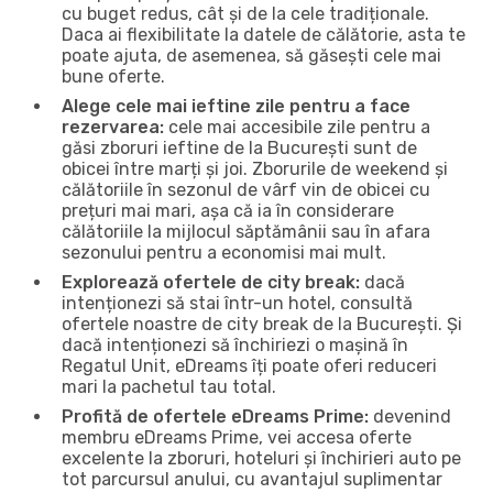
cu buget redus, cât și de la cele tradiționale.
Daca ai flexibilitate la datele de călătorie, asta te
poate ajuta, de asemenea, să găsești cele mai
bune oferte.
Alege cele mai ieftine zile pentru a face
rezervarea:
cele mai accesibile zile pentru a
găsi zboruri ieftine de la București sunt de
obicei între marți și joi. Zborurile de weekend și
călătoriile în sezonul de vârf vin de obicei cu
prețuri mai mari, așa că ia în considerare
călătoriile la mijlocul săptămânii sau în afara
sezonului pentru a economisi mai mult.
Explorează ofertele de city break:
dacă
intenționezi să stai într-un hotel, consultă
ofertele noastre de city break de la București. Și
dacă intenționezi să închiriezi o mașină în
Regatul Unit, eDreams îți poate oferi reduceri
mari la pachetul tau total.
Profită de ofertele eDreams Prime:
devenind
membru eDreams Prime, vei accesa oferte
excelente la zboruri, hoteluri și închirieri auto pe
tot parcursul anului, cu avantajul suplimentar