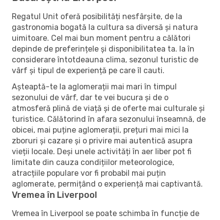
Regatul Unit oferă posibilități nesfârșite, de la
gastronomia bogată la cultura sa diversă și natura
uimitoare. Cel mai bun moment pentru a călători
depinde de preferințele și disponibilitatea ta. Ia în
considerare întotdeauna clima, sezonul turistic de
vârf și tipul de experiență pe care îl cauti.
Așteaptă-te la aglomerații mai mari în timpul
sezonului de vârf, dar te vei bucura și de o
atmosferă plină de viață și de oferte mai culturale și
turistice. Călătorind în afara sezonului înseamnă, de
obicei, mai puține aglomerații, prețuri mai mici la
zboruri și cazare și o privire mai autentică asupra
vieții locale. Deși unele activități în aer liber pot fi
limitate din cauza condițiilor meteorologice,
atracțiile populare vor fi probabil mai puțin
aglomerate, permițând o experiență mai captivantă.
Vremea în Liverpool
Vremea în Liverpool se poate schimba în funcție de