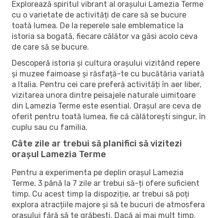
Explorează spiritul vibrant al orașului Lamezia Terme
cu o varietate de activități de care să se bucure
toată lumea. De la reperele sale emblematice la
istoria sa bogată, fiecare călător va găsi acolo ceva
de care să se bucure.
Descoperă istoria și cultura orașului vizitând repere
și muzee faimoase și răsfață-te cu bucătăria variată
a Italia. Pentru cei care preferă activități în aer liber,
vizitarea unora dintre peisajele naturale uimitoare
din Lamezia Terme este esential. Orașul are ceva de
oferit pentru toată lumea, fie că călătorești singur, în
cuplu sau cu familia.
Câte zile ar trebui să planifici să vizitezi
orașul Lamezia Terme
Pentru a experimenta pe deplin orașul Lamezia
Terme, 3 până la 7 zile ar trebui să-ți ofere suficient
timp. Cu acest timp la dispoziție, ar trebui să poți
explora atracțiile majore și să te bucuri de atmosfera
orașului fără să te grăbești. Dacă ai mai mult timp,