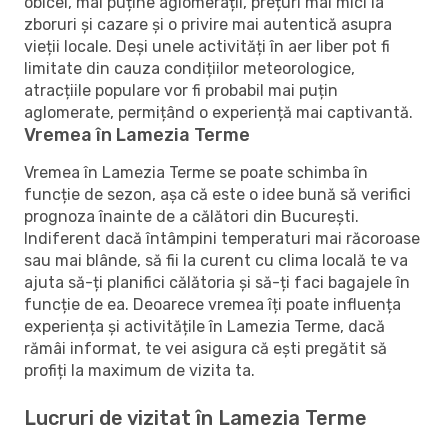
obicei, mai puține aglomerații, prețuri mai mici la
zboruri și cazare și o privire mai autentică asupra
vieții locale. Deși unele activități în aer liber pot fi
limitate din cauza condițiilor meteorologice,
atracțiile populare vor fi probabil mai puțin
aglomerate, permițând o experiență mai captivantă.
Vremea în Lamezia Terme
Vremea în Lamezia Terme se poate schimba în
funcție de sezon, așa că este o idee bună să verifici
prognoza înainte de a călători din București.
Indiferent dacă întâmpini temperaturi mai răcoroase
sau mai blânde, să fii la curent cu clima locală te va
ajuta să-ți planifici călătoria și să-ți faci bagajele în
funcție de ea. Deoarece vremea îți poate influența
experiența și activitățile în Lamezia Terme, dacă
rămâi informat, te vei asigura că ești pregătit să
profiți la maximum de vizita ta.
Lucruri de vizitat în Lamezia Terme