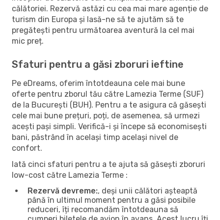
călătoriei. Rezervă astăzi cu cea mai mare agenție de
turism din Europa și lasă-ne să te ajutăm să te
pregătești pentru următoarea aventură la cel mai
mic preț.
Sfaturi pentru a găsi zboruri ieftine
Pe eDreams, oferim întotdeauna cele mai bune
oferte pentru zborul tău către Lamezia Terme (SUF)
de la București (BUH). Pentru a te asigura că găsești
cele mai bune prețuri, poți, de asemenea, să urmezi
acești pași simpli. Verifică-i și începe să economisești
bani, păstrând în același timp același nivel de
confort.
Iată cinci sfaturi pentru a te ajuta să găsești zboruri
low-cost către Lamezia Terme :
Rezervă devreme:
, deși unii călători așteaptă
până în ultimul moment pentru a găsi posibile
reduceri, îți recomandăm întotdeauna să
cumperi biletele de avion în avans. Acest lucru îți