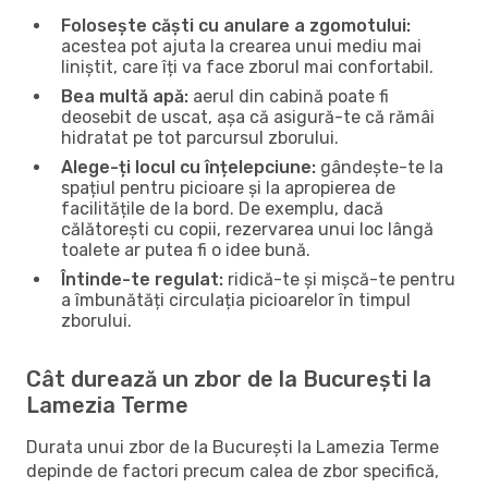
Folosește căști cu anulare a zgomotului:
acestea pot ajuta la crearea unui mediu mai
liniștit, care îți va face zborul mai confortabil.
Bea multă apă:
aerul din cabină poate fi
deosebit de uscat, așa că asigură-te că rămâi
hidratat pe tot parcursul zborului.
Alege-ți locul cu înțelepciune:
gândește-te la
spațiul pentru picioare și la apropierea de
facilitățile de la bord. De exemplu, dacă
călătorești cu copii, rezervarea unui loc lângă
toalete ar putea fi o idee bună.
Întinde-te regulat:
ridică-te și mișcă-te pentru
a îmbunătăți circulația picioarelor în timpul
zborului.
Cât durează un zbor de la București la
Lamezia Terme
Durata unui zbor de la București la Lamezia Terme
depinde de factori precum calea de zbor specifică,