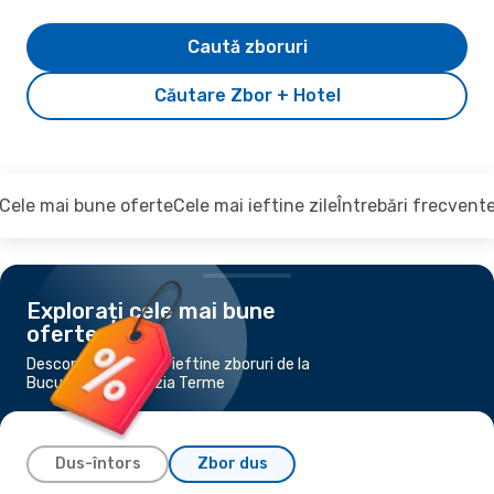
Caută zboruri
Căutare Zbor + Hotel
Cele mai bune oferte
Cele mai ieftine zile
Întrebări frecvent
Explorați cele mai bune
oferte
Descoperiți cele mai ieftine zboruri de la
București la Lamezia Terme
Dus-întors
Zbor dus