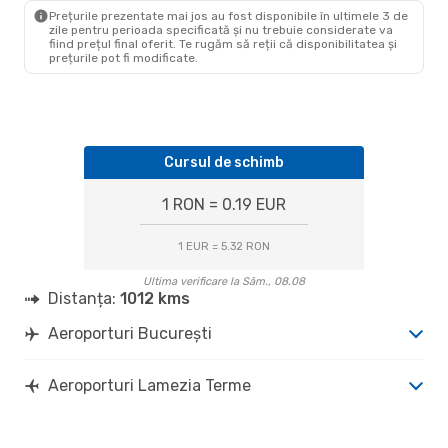
SUF
- BUH
Prețurile prezentate mai jos au fost disponibile în ultimele 3 de
zile pentru perioada specificată și nu trebuie considerate va
fiind prețul final oferit. Te rugăm să reții că disponibilitatea și
prețurile pot fi modificate.
Cursul de schimb
1 RON = 0.19 EUR
1 EUR = 5.32 RON
Ultima verificare la Sâm., 08.08
Distanța:
1012 kms
Aeroporturi București
Aeroporturi Lamezia Terme