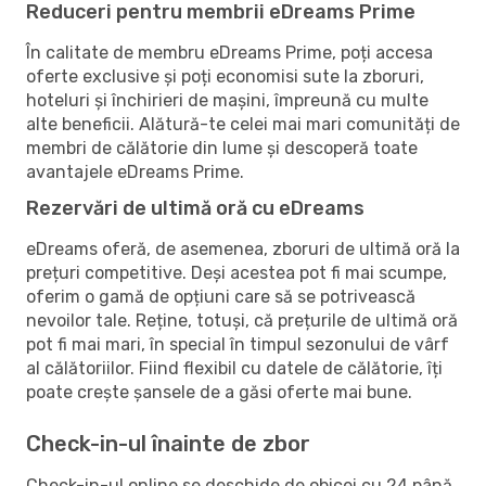
Reduceri pentru membrii eDreams Prime
În calitate de membru eDreams Prime, poți accesa
oferte exclusive și poți economisi sute la zboruri,
hoteluri și închirieri de mașini, împreună cu multe
alte beneficii. Alătură-te celei mai mari comunități de
membri de călătorie din lume și descoperă toate
avantajele eDreams Prime.
Rezervări de ultimă oră cu eDreams
eDreams oferă, de asemenea, zboruri de ultimă oră la
prețuri competitive. Deși acestea pot fi mai scumpe,
oferim o gamă de opțiuni care să se potrivească
nevoilor tale. Reține, totuși, că prețurile de ultimă oră
pot fi mai mari, în special în timpul sezonului de vârf
al călătoriilor. Fiind flexibil cu datele de călătorie, îți
poate crește șansele de a găsi oferte mai bune.
Check-in-ul înainte de zbor
Check-in-ul online se deschide de obicei cu 24 până