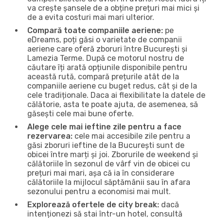
va crește șansele de a obține prețuri mai mici și
de a evita costuri mai mari ulterior.
Compară toate companiile aeriene:
pe
eDreams, poți găsi o varietate de companii
aeriene care oferă zboruri între București și
Lamezia Terme. După ce motorul nostru de
căutare îți arată opțiunile disponibile pentru
această rută, compară prețurile atât de la
companiile aeriene cu buget redus, cât și de la
cele tradiționale. Daca ai flexibilitate la datele de
călătorie, asta te poate ajuta, de asemenea, să
găsești cele mai bune oferte.
Alege cele mai ieftine zile pentru a face
rezervarea:
cele mai accesibile zile pentru a
găsi zboruri ieftine de la București sunt de
obicei între marți și joi. Zborurile de weekend și
călătoriile în sezonul de vârf vin de obicei cu
prețuri mai mari, așa că ia în considerare
călătoriile la mijlocul săptămânii sau în afara
sezonului pentru a economisi mai mult.
Explorează ofertele de city break:
dacă
intenționezi să stai într-un hotel, consultă