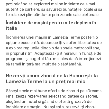
poți oricând să explorezi mai pe îndelete cele mai
autentice cartiere, să savurezi bunătățile locale și să
te relaxezi plimbându-te prin zonele sale pietonale.
Închiriere de mașini pentru a te deplasa în
Italia
Închirierea unei mașini în Lamezia Terme poate fi o
opțiune excelentă, deoarece îți va oferi libertatea de
a explora regiunile dincolo de zonele metropolitane,
în propriul ritm. Adaptează-ți itinerarul în funcție de
programul și bugetul tău, mai ales dacă intenționezi
să rămâi în țară mai mult de o săptămână.
Rezervă acum zborul de la București la
Lamezia Terme la un preț mai mic
Găsește cele mai bune oferte de zboruri pe eDreams.
Finalizează rezervarea selectând datele călătoriei,
alegând un hotel și găsind o ofertă grozavă de
închiriere de mașini. Nu aștepta, rezervă-ți zborul