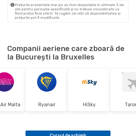
BRU
- BUH
Prețurile prezentate mai jos au fost disponibile în ultimele 3 de
zile pentru perioada specificată și nu trebuie considerate va
fiind prețul final oferit. Te rugăm să reții că disponibilitatea și
prețurile pot fi modificate.
Companii aeriene care zboară de
la București la Bruxelles
Air Malta
Ryanair
HiSky
Tar
Cursul de schimb