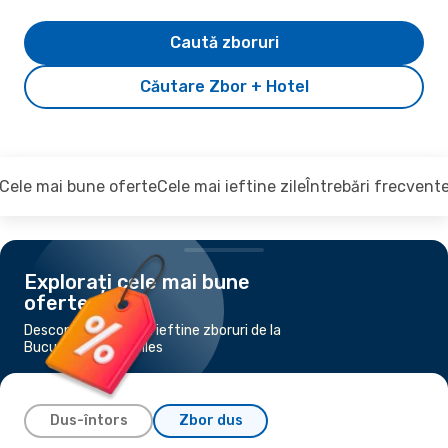
Caută zboruri
Căutare Zbor + Hotel
Cele mai bune oferte
Cele mai ieftine zile
Întrebări frecvent
Explorați cele mai bune
oferte
Descoperiți cele mai ieftine zboruri de la
București la Bruxelles
Dus-întors
Zbor dus