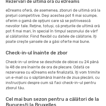
Rezervări de ultimă oră cu eDreams
eDreams oferă, de asemenea, zboruri de ultimă oră la
prețuri competitive. Deși acestea pot fi mai scumpe,
oferim o gamă de opțiuni care să se potrivească
nevoilor tale. Reține, totuși, că prețurile de ultimă oră
pot fi mai mari, în special în timpul sezonului de vârf
al călătoriilor. Fiind flexibil cu datele de călătorie, îți
poate crește șansele de a găsi oferte mai bune.
Check-in-ul înainte de zbor
Check-in-ul online se deschide de obicei cu 24 până
la 48 de ore înainte de ora de plecare. Odată ce
rezervarea cu eDreams este finalizată, îți vom trimite
un e-mail cu o săptămână înainte de ziua plecării, cu
instrucțiuni despre cum să faci check-in-ul pentru
zborul tău.
Cel mai bun sezon pentru a călători de la
București la Bruxelles