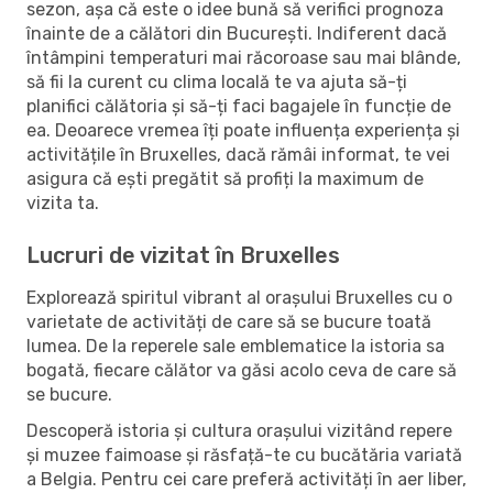
sezon, așa că este o idee bună să verifici prognoza
înainte de a călători din București. Indiferent dacă
întâmpini temperaturi mai răcoroase sau mai blânde,
să fii la curent cu clima locală te va ajuta să-ți
planifici călătoria și să-ți faci bagajele în funcție de
ea. Deoarece vremea îți poate influența experiența și
activitățile în Bruxelles, dacă rămâi informat, te vei
asigura că ești pregătit să profiți la maximum de
vizita ta.
Lucruri de vizitat în Bruxelles
Explorează spiritul vibrant al orașului Bruxelles cu o
varietate de activități de care să se bucure toată
lumea. De la reperele sale emblematice la istoria sa
bogată, fiecare călător va găsi acolo ceva de care să
se bucure.
Descoperă istoria și cultura orașului vizitând repere
și muzee faimoase și răsfață-te cu bucătăria variată
a Belgia. Pentru cei care preferă activități în aer liber,