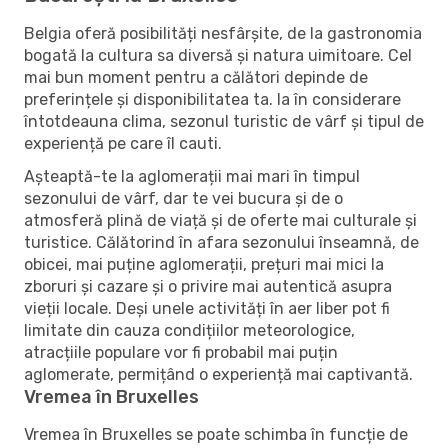
Belgia oferă posibilități nesfârșite, de la gastronomia
bogată la cultura sa diversă și natura uimitoare. Cel
mai bun moment pentru a călători depinde de
preferințele și disponibilitatea ta. Ia în considerare
întotdeauna clima, sezonul turistic de vârf și tipul de
experiență pe care îl cauti.
Așteaptă-te la aglomerații mai mari în timpul
sezonului de vârf, dar te vei bucura și de o
atmosferă plină de viață și de oferte mai culturale și
turistice. Călătorind în afara sezonului înseamnă, de
obicei, mai puține aglomerații, prețuri mai mici la
zboruri și cazare și o privire mai autentică asupra
vieții locale. Deși unele activități în aer liber pot fi
limitate din cauza condițiilor meteorologice,
atracțiile populare vor fi probabil mai puțin
aglomerate, permițând o experiență mai captivantă.
Vremea în Bruxelles
Vremea în Bruxelles se poate schimba în funcție de