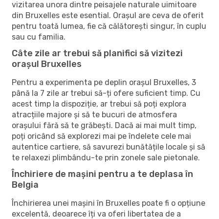
vizitarea unora dintre peisajele naturale uimitoare
din Bruxelles este esential. Orașul are ceva de oferit
pentru toată lumea, fie că călătorești singur, în cuplu
sau cu familia.
Câte zile ar trebui să planifici să vizitezi
orașul Bruxelles
Pentru a experimenta pe deplin orașul Bruxelles, 3
până la 7 zile ar trebui să-ți ofere suficient timp. Cu
acest timp la dispoziție, ar trebui să poți explora
atracțiile majore și să te bucuri de atmosfera
orașului fără să te grăbești. Dacă ai mai mult timp,
poți oricând să explorezi mai pe îndelete cele mai
autentice cartiere, să savurezi bunătățile locale și să
te relaxezi plimbându-te prin zonele sale pietonale.
Închiriere de mașini pentru a te deplasa în
Belgia
Închirierea unei mașini în Bruxelles poate fi o opțiune
excelentă, deoarece îți va oferi libertatea de a