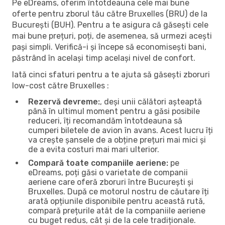
Pe eDreams, oferim întotdeauna cele mai bune
oferte pentru zborul tău către Bruxelles (BRU) de la
București (BUH). Pentru a te asigura că găsești cele
mai bune prețuri, poți, de asemenea, să urmezi acești
pași simpli. Verifică-i și începe să economisești bani,
păstrând în același timp același nivel de confort.
Iată cinci sfaturi pentru a te ajuta să găsești zboruri
low-cost către Bruxelles :
Rezervă devreme:
, deși unii călători așteaptă
până în ultimul moment pentru a găsi posibile
reduceri, îți recomandăm întotdeauna să
cumperi biletele de avion în avans. Acest lucru îți
va crește șansele de a obține prețuri mai mici și
de a evita costuri mai mari ulterior.
Compară toate companiile aeriene:
pe
eDreams, poți găsi o varietate de companii
aeriene care oferă zboruri între București și
Bruxelles. După ce motorul nostru de căutare îți
arată opțiunile disponibile pentru această rută,
compară prețurile atât de la companiile aeriene
cu buget redus, cât și de la cele tradiționale.