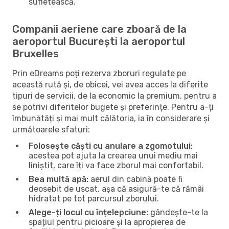
sufletească.
Companii aeriene care zboară de la
aeroportul București la aeroportul
Bruxelles
Prin eDreams poți rezerva zboruri regulate pe
această rută și, de obicei, vei avea acces la diferite
tipuri de servicii, de la economic la premium, pentru a
se potrivi diferitelor bugete și preferințe. Pentru a-ți
îmbunătăți și mai mult călătoria, ia în considerare și
următoarele sfaturi:
Folosește căști cu anulare a zgomotului:
acestea pot ajuta la crearea unui mediu mai
liniștit, care îți va face zborul mai confortabil.
Bea multă apă:
aerul din cabină poate fi
deosebit de uscat, așa că asigură-te că rămâi
hidratat pe tot parcursul zborului.
Alege-ți locul cu înțelepciune:
gândește-te la
spațiul pentru picioare și la apropierea de