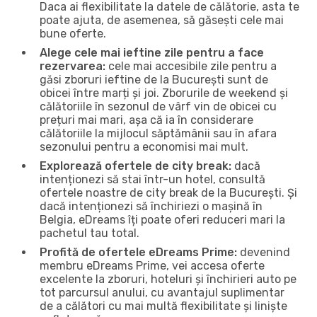
Daca ai flexibilitate la datele de călătorie, asta te
poate ajuta, de asemenea, să găsești cele mai
bune oferte.
Alege cele mai ieftine zile pentru a face
rezervarea:
cele mai accesibile zile pentru a
găsi zboruri ieftine de la București sunt de
obicei între marți și joi. Zborurile de weekend și
călătoriile în sezonul de vârf vin de obicei cu
prețuri mai mari, așa că ia în considerare
călătoriile la mijlocul săptămânii sau în afara
sezonului pentru a economisi mai mult.
Explorează ofertele de city break:
dacă
intenționezi să stai într-un hotel, consultă
ofertele noastre de city break de la București. Și
dacă intenționezi să închiriezi o mașină în
Belgia, eDreams îți poate oferi reduceri mari la
pachetul tau total.
Profită de ofertele eDreams Prime:
devenind
membru eDreams Prime, vei accesa oferte
excelente la zboruri, hoteluri și închirieri auto pe
tot parcursul anului, cu avantajul suplimentar
de a călători cu mai multă flexibilitate și liniște