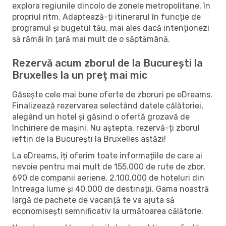
explora regiunile dincolo de zonele metropolitane, în
propriul ritm. Adaptează-ți itinerarul în funcție de
programul și bugetul tău, mai ales dacă intenționezi
să rămâi în țară mai mult de o săptămână.
Rezervă acum zborul de la București la
Bruxelles la un preț mai mic
Găsește cele mai bune oferte de zboruri pe eDreams.
Finalizează rezervarea selectând datele călătoriei,
alegând un hotel și găsind o ofertă grozavă de
închiriere de mașini. Nu aștepta, rezervă-ți zborul
ieftin de la București la Bruxelles astăzi!
La eDreams, îți oferim toate informațiile de care ai
nevoie pentru mai mult de 155.000 de rute de zbor,
690 de companii aeriene, 2.100.000 de hoteluri din
întreaga lume și 40.000 de destinații. Gama noastră
largă de pachete de vacanță te va ajuta să
economisești semnificativ la următoarea călătorie.