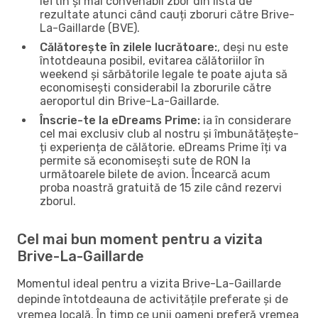
ieftin și mai convenabil zbor din lista de
rezultate atunci când cauți zboruri către Brive-
La-Gaillarde (BVE).
Călătorește în zilele lucrătoare:
, deși nu este
întotdeauna posibil, evitarea călătoriilor în
weekend și sărbătorile legale te poate ajuta să
economisești considerabil la zborurile către
aeroportul din Brive-La-Gaillarde.
Înscrie-te la eDreams Prime:
ia în considerare
cel mai exclusiv club al nostru și îmbunătățește-
ți experiența de călătorie. eDreams Prime îți va
permite să economisești sute de RON la
următoarele bilete de avion. Încearcă acum
proba noastră gratuită de 15 zile când rezervi
zborul.
Cel mai bun moment pentru a vizita
Brive-La-Gaillarde
Momentul ideal pentru a vizita Brive-La-Gaillarde
depinde întotdeauna de activitățile preferate și de
vremea locală. În timp ce unii oameni preferă vremea