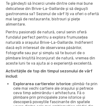
Te gândești să încerci unele dintre cele mai bune
delicatese din Brive-La-Gaillarde și să deguști
gastronomia sa? Sezonul de vârf îți va oferi o ofertă
mai largă de restaurante, bistrouri și piețe
alimentare.
Pentru pasionații de natură, cerul senin oferă
fundalul perfect pentru a explora frumusețea
naturală a orașului Brive-La-Gaillarde. Indiferent
dacă ești interesat de observarea păsărilor,
fotografie sau pur și simplu să te bucuri de o
plimbare liniștită înconjurat de natură, vremea din
aceste luni te va ajuta ai o experiență excelentă.
Activitățile de top din timpul sezonului de vârf
includ:
Explorarea cartierelor istorice:
plimbă-te prin
cele mai vechi cartiere ale orașului și petrece
ceva timp admirându-i arhitectura. Fă o
plimbare prin principalele zone istorice și
descoperă poveștile fascinante din spatele