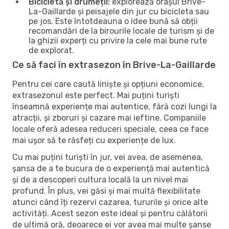
Bicicletă și drumeții:
explorează orașul Brive-
La-Gaillarde și peisajele din jur cu bicicleta sau
pe jos. Este întotdeauna o idee bună să obții
recomandări de la birourile locale de turism și de
la ghizii experți cu privire la cele mai bune rute
de explorat.
Ce să faci în extrasezon în Brive-La-Gaillarde
Pentru cei care caută liniște și opțiuni economice,
extrasezonul este perfect. Mai puțini turiști
înseamnă experiențe mai autentice, fără cozi lungi la
atracții, și zboruri și cazare mai ieftine. Companiile
locale oferă adesea reduceri speciale, ceea ce face
mai ușor să te răsfeți cu experiențe de lux.
Cu mai puțini turiști în jur, vei avea, de asemenea,
șansa de a te bucura de o experiență mai autentică
și de a descoperi cultura locală la un nivel mai
profund. În plus, vei găsi și mai multă flexibilitate
atunci când îți rezervi cazarea, tururile și orice alte
activități. Acest sezon este ideal și pentru călătorii
de ultimă oră, deoarece ei vor avea mai multe șanse