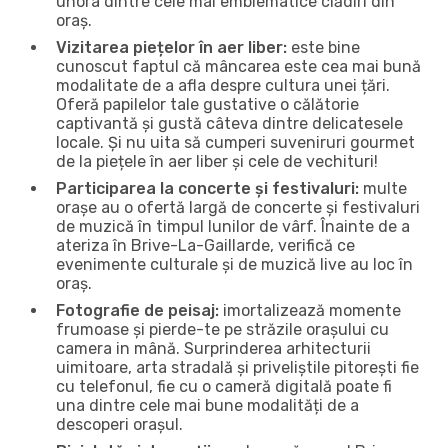
unora dintre cele mai emblematice clădiri din
oraș.
Vizitarea piețelor în aer liber:
este bine
cunoscut faptul că mâncarea este cea mai bună
modalitate de a afla despre cultura unei țări.
Oferă papilelor tale gustative o călătorie
captivantă și gustă câteva dintre delicatesele
locale. Și nu uita să cumperi suveniruri gourmet
de la piețele în aer liber și cele de vechituri!
Participarea la concerte și festivaluri:
multe
orașe au o ofertă largă de concerte și festivaluri
de muzică în timpul lunilor de vârf. Înainte de a
ateriza în Brive-La-Gaillarde, verifică ce
evenimente culturale și de muzică live au loc în
oraș.
Fotografie de peisaj:
imortalizează momente
frumoase și pierde-te pe străzile orașului cu
camera in mână. Surprinderea arhitecturii
uimitoare, arta stradală și priveliștile pitorești fie
cu telefonul, fie cu o cameră digitală poate fi
una dintre cele mai bune modalități de a
descoperi orașul.