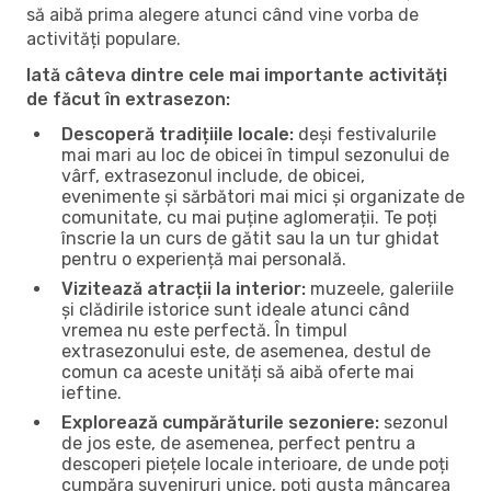
să aibă prima alegere atunci când vine vorba de
activități populare.
Iată câteva dintre cele mai importante activități
de făcut în extrasezon:
Descoperă tradițiile locale:
deși festivalurile
mai mari au loc de obicei în timpul sezonului de
vârf, extrasezonul include, de obicei,
evenimente și sărbători mai mici și organizate de
comunitate, cu mai puține aglomerații. Te poți
înscrie la un curs de gătit sau la un tur ghidat
pentru o experiență mai personală.
Vizitează atracții la interior:
muzeele, galeriile
și clădirile istorice sunt ideale atunci când
vremea nu este perfectă. În timpul
extrasezonului este, de asemenea, destul de
comun ca aceste unități să aibă oferte mai
ieftine.
Explorează cumpărăturile sezoniere:
sezonul
de jos este, de asemenea, perfect pentru a
descoperi piețele locale interioare, de unde poți
cumpăra suveniruri unice, poți gusta mâncarea