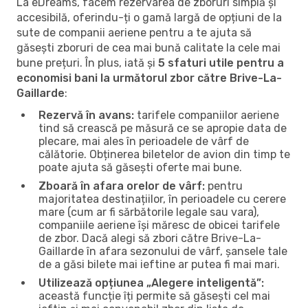
La eDreams, facem rezervarea de zboruri simplă și
accesibilă, oferindu-ți o gamă largă de opțiuni de la
sute de companii aeriene pentru a te ajuta să
găsești zboruri de cea mai bună calitate la cele mai
bune prețuri. În plus, iată și
5 sfaturi utile pentru a
economisi bani la următorul zbor către Brive-La-
Gaillarde
:
Rezervă în avans:
tarifele companiilor aeriene
tind să crească pe măsură ce se apropie data de
plecare, mai ales în perioadele de vârf de
călătorie. Obținerea biletelor de avion din timp te
poate ajuta să găsești oferte mai bune.
Zboară în afara orelor de vârf:
pentru
majoritatea destinațiilor, în perioadele cu cerere
mare (cum ar fi sărbătorile legale sau vara),
companiile aeriene își măresc de obicei tarifele
de zbor. Dacă alegi să zbori către Brive-La-
Gaillarde în afara sezonului de vârf, șansele tale
de a găsi bilete mai ieftine ar putea fi mai mari.
Utilizează opțiunea „Alegere inteligentă”:
această funcție îți permite să găsești cel mai