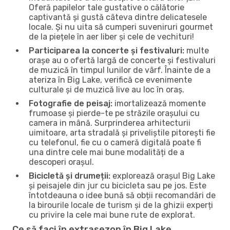
Oferă papilelor tale gustative o călătorie
captivantă și gustă câteva dintre delicatesele
locale. Și nu uita să cumperi suveniruri gourmet
de la piețele în aer liber și cele de vechituri!
Participarea la concerte și festivaluri:
multe
orașe au o ofertă largă de concerte și festivaluri
de muzică în timpul lunilor de vârf. Înainte de a
ateriza în Big Lake, verifică ce evenimente
culturale și de muzică live au loc în oraș.
Fotografie de peisaj:
imortalizează momente
frumoase și pierde-te pe străzile orașului cu
camera in mână. Surprinderea arhitecturii
uimitoare, arta stradală și priveliștile pitorești fie
cu telefonul, fie cu o cameră digitală poate fi
una dintre cele mai bune modalități de a
descoperi orașul.
Bicicletă și drumeții:
explorează orașul Big Lake
și peisajele din jur cu bicicleta sau pe jos. Este
întotdeauna o idee bună să obții recomandări de
la birourile locale de turism și de la ghizii experți
cu privire la cele mai bune rute de explorat.
Ce să faci în extrasezon în Big Lake