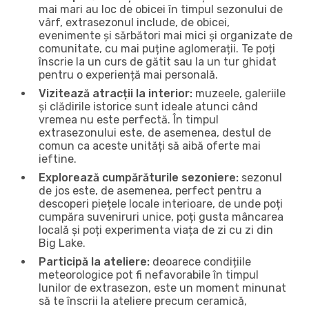
mai mari au loc de obicei în timpul sezonului de
vârf, extrasezonul include, de obicei,
evenimente și sărbători mai mici și organizate de
comunitate, cu mai puține aglomerații. Te poți
înscrie la un curs de gătit sau la un tur ghidat
pentru o experiență mai personală.
Vizitează atracții la interior:
muzeele, galeriile
și clădirile istorice sunt ideale atunci când
vremea nu este perfectă. În timpul
extrasezonului este, de asemenea, destul de
comun ca aceste unități să aibă oferte mai
ieftine.
Explorează cumpărăturile sezoniere:
sezonul
de jos este, de asemenea, perfect pentru a
descoperi piețele locale interioare, de unde poți
cumpăra suveniruri unice, poți gusta mâncarea
locală și poți experimenta viața de zi cu zi din
Big Lake.
Participă la ateliere:
deoarece condițiile
meteorologice pot fi nefavorabile în timpul
lunilor de extrasezon, este un moment minunat
să te înscrii la ateliere precum ceramică,