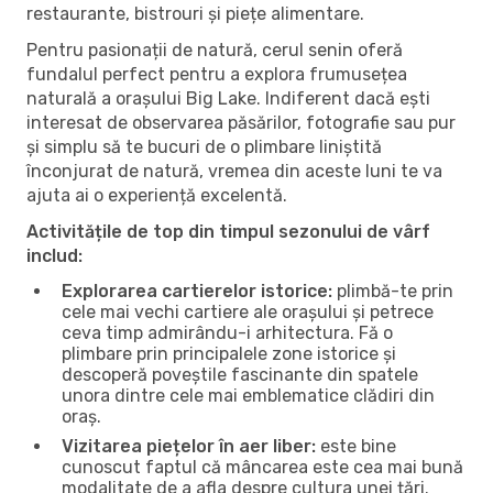
restaurante, bistrouri și piețe alimentare.
Pentru pasionații de natură, cerul senin oferă
fundalul perfect pentru a explora frumusețea
naturală a orașului Big Lake. Indiferent dacă ești
interesat de observarea păsărilor, fotografie sau pur
și simplu să te bucuri de o plimbare liniștită
înconjurat de natură, vremea din aceste luni te va
ajuta ai o experiență excelentă.
Activitățile de top din timpul sezonului de vârf
includ:
Explorarea cartierelor istorice:
plimbă-te prin
cele mai vechi cartiere ale orașului și petrece
ceva timp admirându-i arhitectura. Fă o
plimbare prin principalele zone istorice și
descoperă poveștile fascinante din spatele
unora dintre cele mai emblematice clădiri din
oraș.
Vizitarea piețelor în aer liber:
este bine
cunoscut faptul că mâncarea este cea mai bună
modalitate de a afla despre cultura unei țări.