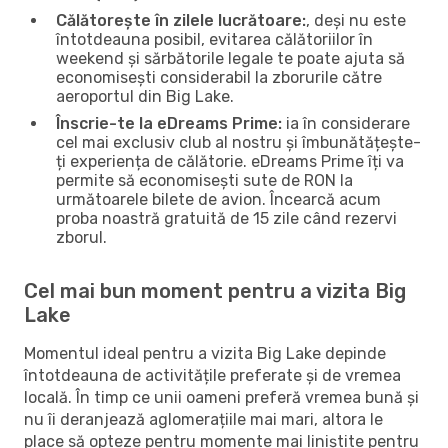
Călătorește în zilele lucrătoare:
, deși nu este
întotdeauna posibil, evitarea călătoriilor în
weekend și sărbătorile legale te poate ajuta să
economisești considerabil la zborurile către
aeroportul din Big Lake.
Înscrie-te la eDreams Prime:
ia în considerare
cel mai exclusiv club al nostru și îmbunătățește-
ți experiența de călătorie. eDreams Prime îți va
permite să economisești sute de RON la
următoarele bilete de avion. Încearcă acum
proba noastră gratuită de 15 zile când rezervi
zborul.
Cel mai bun moment pentru a vizita Big
Lake
Momentul ideal pentru a vizita Big Lake depinde
întotdeauna de activitățile preferate și de vremea
locală. În timp ce unii oameni preferă vremea bună și
nu îi deranjează aglomerațiile mai mari, altora le
place să opteze pentru momente mai liniștite pentru