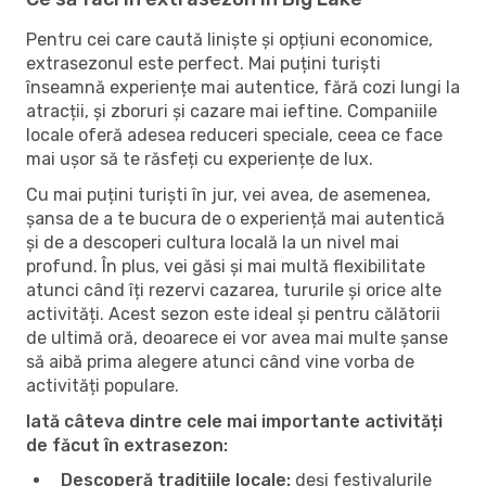
Pentru cei care caută liniște și opțiuni economice,
extrasezonul este perfect. Mai puțini turiști
înseamnă experiențe mai autentice, fără cozi lungi la
atracții, și zboruri și cazare mai ieftine. Companiile
locale oferă adesea reduceri speciale, ceea ce face
mai ușor să te răsfeți cu experiențe de lux.
Cu mai puțini turiști în jur, vei avea, de asemenea,
șansa de a te bucura de o experiență mai autentică
și de a descoperi cultura locală la un nivel mai
profund. În plus, vei găsi și mai multă flexibilitate
atunci când îți rezervi cazarea, tururile și orice alte
activități. Acest sezon este ideal și pentru călătorii
de ultimă oră, deoarece ei vor avea mai multe șanse
să aibă prima alegere atunci când vine vorba de
activități populare.
Iată câteva dintre cele mai importante activități
de făcut în extrasezon:
Descoperă tradițiile locale:
deși festivalurile