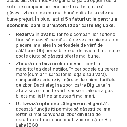
accesibilă, oferindu-ți o gamă largă de opțiuni de la
sute de companii aeriene pentru a te ajuta să
găsești zboruri de cea mai bună calitate la cele mai
bune prețuri. În plus, iată și
5 sfaturi utile pentru a
economisi bani la următorul zbor către Big Lake
:
Rezervă în avans:
tarifele companiilor aeriene
tind să crească pe măsură ce se apropie data de
plecare, mai ales în perioadele de vârf de
călătorie. Obținerea biletelor de avion din timp te
poate ajuta să găsești oferte mai bune.
Zboară în afara orelor de vârf:
pentru
majoritatea destinațiilor, în perioadele cu cerere
mare (cum ar fi sărbătorile legale sau vara),
companiile aeriene își măresc de obicei tarifele
de zbor. Dacă alegi să zbori către Big Lake în
afara sezonului de vârf, șansele tale de a găsi
bilete mai ieftine ar putea fi mai mari.
Utilizează opțiunea „Alegere inteligentă”:
această funcție îți permite să găsești cel mai
ieftin și mai convenabil zbor din lista de
rezultate atunci când cauți zboruri către Big
Lake (BGQ).