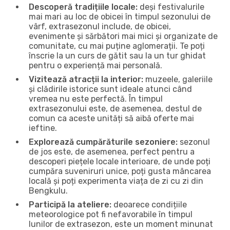
Descoperă tradițiile locale:
deși festivalurile
mai mari au loc de obicei în timpul sezonului de
vârf, extrasezonul include, de obicei,
evenimente și sărbători mai mici și organizate de
comunitate, cu mai puține aglomerații. Te poți
înscrie la un curs de gătit sau la un tur ghidat
pentru o experiență mai personală.
Vizitează atracții la interior:
muzeele, galeriile
și clădirile istorice sunt ideale atunci când
vremea nu este perfectă. În timpul
extrasezonului este, de asemenea, destul de
comun ca aceste unități să aibă oferte mai
ieftine.
Explorează cumpărăturile sezoniere:
sezonul
de jos este, de asemenea, perfect pentru a
descoperi piețele locale interioare, de unde poți
cumpăra suveniruri unice, poți gusta mâncarea
locală și poți experimenta viața de zi cu zi din
Bengkulu.
Participă la ateliere:
deoarece condițiile
meteorologice pot fi nefavorabile în timpul
lunilor de extrasezon, este un moment minunat