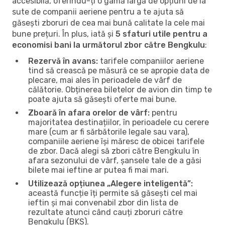
accesibilă, oferindu-ți o gamă largă de opțiuni de la
sute de companii aeriene pentru a te ajuta să
găsești zboruri de cea mai bună calitate la cele mai
bune prețuri. În plus, iată și
5 sfaturi utile pentru a
economisi bani la următorul zbor către Bengkulu
:
Rezervă în avans:
tarifele companiilor aeriene
tind să crească pe măsură ce se apropie data de
plecare, mai ales în perioadele de vârf de
călătorie. Obținerea biletelor de avion din timp te
poate ajuta să găsești oferte mai bune.
Zboară în afara orelor de vârf:
pentru
majoritatea destinațiilor, în perioadele cu cerere
mare (cum ar fi sărbătorile legale sau vara),
companiile aeriene își măresc de obicei tarifele
de zbor. Dacă alegi să zbori către Bengkulu în
afara sezonului de vârf, șansele tale de a găsi
bilete mai ieftine ar putea fi mai mari.
Utilizează opțiunea „Alegere inteligentă”:
această funcție îți permite să găsești cel mai
ieftin și mai convenabil zbor din lista de
rezultate atunci când cauți zboruri către
Bengkulu (BKS).