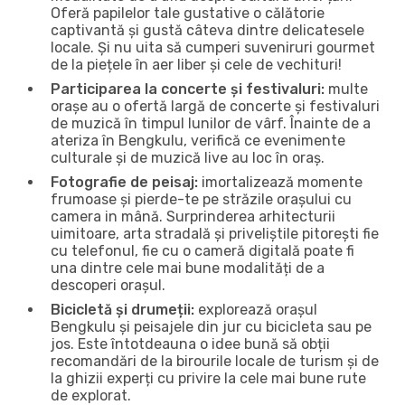
Oferă papilelor tale gustative o călătorie
captivantă și gustă câteva dintre delicatesele
locale. Și nu uita să cumperi suveniruri gourmet
de la piețele în aer liber și cele de vechituri!
Participarea la concerte și festivaluri:
multe
orașe au o ofertă largă de concerte și festivaluri
de muzică în timpul lunilor de vârf. Înainte de a
ateriza în Bengkulu, verifică ce evenimente
culturale și de muzică live au loc în oraș.
Fotografie de peisaj:
imortalizează momente
frumoase și pierde-te pe străzile orașului cu
camera in mână. Surprinderea arhitecturii
uimitoare, arta stradală și priveliștile pitorești fie
cu telefonul, fie cu o cameră digitală poate fi
una dintre cele mai bune modalități de a
descoperi orașul.
Bicicletă și drumeții:
explorează orașul
Bengkulu și peisajele din jur cu bicicleta sau pe
jos. Este întotdeauna o idee bună să obții
recomandări de la birourile locale de turism și de
la ghizii experți cu privire la cele mai bune rute
de explorat.