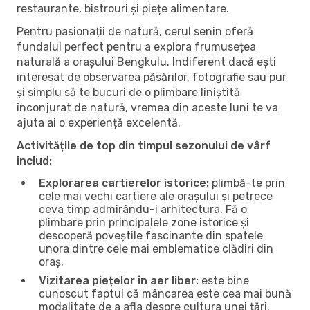
restaurante, bistrouri și piețe alimentare.
Pentru pasionații de natură, cerul senin oferă
fundalul perfect pentru a explora frumusețea
naturală a orașului Bengkulu. Indiferent dacă ești
interesat de observarea păsărilor, fotografie sau pur
și simplu să te bucuri de o plimbare liniștită
înconjurat de natură, vremea din aceste luni te va
ajuta ai o experiență excelentă.
Activitățile de top din timpul sezonului de vârf
includ:
Explorarea cartierelor istorice:
plimbă-te prin
cele mai vechi cartiere ale orașului și petrece
ceva timp admirându-i arhitectura. Fă o
plimbare prin principalele zone istorice și
descoperă poveștile fascinante din spatele
unora dintre cele mai emblematice clădiri din
oraș.
Vizitarea piețelor în aer liber:
este bine
cunoscut faptul că mâncarea este cea mai bună
modalitate de a afla despre cultura unei țări.