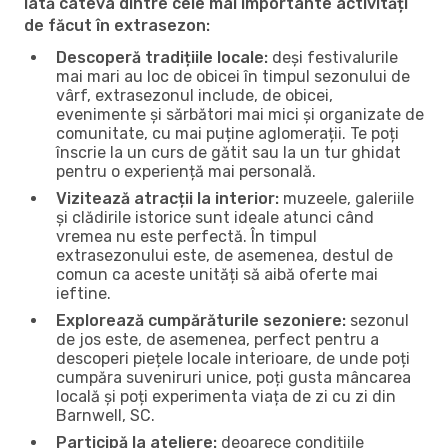
Iată câteva dintre cele mai importante activități
de făcut în extrasezon:
Descoperă tradițiile locale:
deși festivalurile
mai mari au loc de obicei în timpul sezonului de
vârf, extrasezonul include, de obicei,
evenimente și sărbători mai mici și organizate de
comunitate, cu mai puține aglomerații. Te poți
înscrie la un curs de gătit sau la un tur ghidat
pentru o experiență mai personală.
Vizitează atracții la interior:
muzeele, galeriile
și clădirile istorice sunt ideale atunci când
vremea nu este perfectă. În timpul
extrasezonului este, de asemenea, destul de
comun ca aceste unități să aibă oferte mai
ieftine.
Explorează cumpărăturile sezoniere:
sezonul
de jos este, de asemenea, perfect pentru a
descoperi piețele locale interioare, de unde poți
cumpăra suveniruri unice, poți gusta mâncarea
locală și poți experimenta viața de zi cu zi din
Barnwell, SC.
Participă la ateliere:
deoarece condițiile