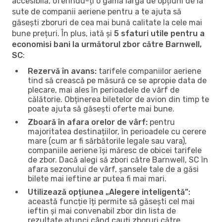
accesibilă, oferindu-ți o gamă largă de opțiuni de la
sute de companii aeriene pentru a te ajuta să
găsești zboruri de cea mai bună calitate la cele mai
bune prețuri. În plus, iată și
5 sfaturi utile pentru a
economisi bani la următorul zbor către Barnwell,
SC
:
Rezervă în avans:
tarifele companiilor aeriene
tind să crească pe măsură ce se apropie data de
plecare, mai ales în perioadele de vârf de
călătorie. Obținerea biletelor de avion din timp te
poate ajuta să găsești oferte mai bune.
Zboară în afara orelor de vârf:
pentru
majoritatea destinațiilor, în perioadele cu cerere
mare (cum ar fi sărbătorile legale sau vara),
companiile aeriene își măresc de obicei tarifele
de zbor. Dacă alegi să zbori către Barnwell, SC în
afara sezonului de vârf, șansele tale de a găsi
bilete mai ieftine ar putea fi mai mari.
Utilizează opțiunea „Alegere inteligentă”:
această funcție îți permite să găsești cel mai
ieftin și mai convenabil zbor din lista de
rezultate atunci când cauți zboruri către