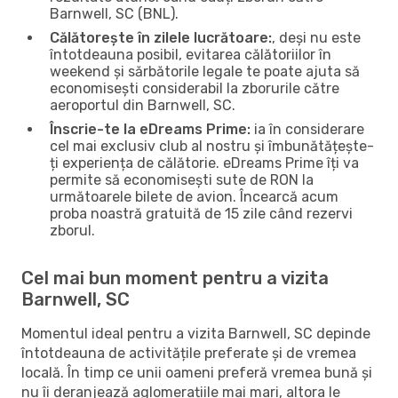
Barnwell, SC (BNL).
Călătorește în zilele lucrătoare:
, deși nu este
întotdeauna posibil, evitarea călătoriilor în
weekend și sărbătorile legale te poate ajuta să
economisești considerabil la zborurile către
aeroportul din Barnwell, SC.
Înscrie-te la eDreams Prime:
ia în considerare
cel mai exclusiv club al nostru și îmbunătățește-
ți experiența de călătorie. eDreams Prime îți va
permite să economisești sute de RON la
următoarele bilete de avion. Încearcă acum
proba noastră gratuită de 15 zile când rezervi
zborul.
Cel mai bun moment pentru a vizita
Barnwell, SC
Momentul ideal pentru a vizita Barnwell, SC depinde
întotdeauna de activitățile preferate și de vremea
locală. În timp ce unii oameni preferă vremea bună și
nu îi deranjează aglomerațiile mai mari, altora le