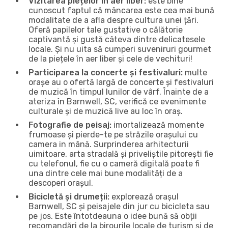
Vizitarea piețelor în aer liber:
este bine
cunoscut faptul că mâncarea este cea mai bună
modalitate de a afla despre cultura unei țări.
Oferă papilelor tale gustative o călătorie
captivantă și gustă câteva dintre delicatesele
locale. Și nu uita să cumperi suveniruri gourmet
de la piețele în aer liber și cele de vechituri!
Participarea la concerte și festivaluri:
multe
orașe au o ofertă largă de concerte și festivaluri
de muzică în timpul lunilor de vârf. Înainte de a
ateriza în Barnwell, SC, verifică ce evenimente
culturale și de muzică live au loc în oraș.
Fotografie de peisaj:
imortalizează momente
frumoase și pierde-te pe străzile orașului cu
camera in mână. Surprinderea arhitecturii
uimitoare, arta stradală și priveliștile pitorești fie
cu telefonul, fie cu o cameră digitală poate fi
una dintre cele mai bune modalități de a
descoperi orașul.
Bicicletă și drumeții:
explorează orașul
Barnwell, SC și peisajele din jur cu bicicleta sau
pe jos. Este întotdeauna o idee bună să obții
recomandări de la birourile locale de turism și de