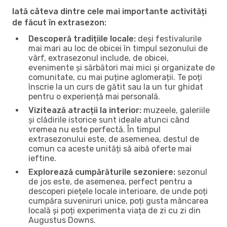
Iată câteva dintre cele mai importante activități
de făcut în extrasezon:
Descoperă tradițiile locale:
deși festivalurile
mai mari au loc de obicei în timpul sezonului de
vârf, extrasezonul include, de obicei,
evenimente și sărbători mai mici și organizate de
comunitate, cu mai puține aglomerații. Te poți
înscrie la un curs de gătit sau la un tur ghidat
pentru o experiență mai personală.
Vizitează atracții la interior:
muzeele, galeriile
și clădirile istorice sunt ideale atunci când
vremea nu este perfectă. În timpul
extrasezonului este, de asemenea, destul de
comun ca aceste unități să aibă oferte mai
ieftine.
Explorează cumpărăturile sezoniere:
sezonul
de jos este, de asemenea, perfect pentru a
descoperi piețele locale interioare, de unde poți
cumpăra suveniruri unice, poți gusta mâncarea
locală și poți experimenta viața de zi cu zi din
Augustus Downs.