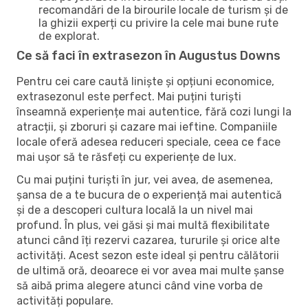
recomandări de la birourile locale de turism și de
la ghizii experți cu privire la cele mai bune rute
de explorat.
Ce să faci în extrasezon în Augustus Downs
Pentru cei care caută liniște și opțiuni economice,
extrasezonul este perfect. Mai puțini turiști
înseamnă experiențe mai autentice, fără cozi lungi la
atracții, și zboruri și cazare mai ieftine. Companiile
locale oferă adesea reduceri speciale, ceea ce face
mai ușor să te răsfeți cu experiențe de lux.
Cu mai puțini turiști în jur, vei avea, de asemenea,
șansa de a te bucura de o experiență mai autentică
și de a descoperi cultura locală la un nivel mai
profund. În plus, vei găsi și mai multă flexibilitate
atunci când îți rezervi cazarea, tururile și orice alte
activități. Acest sezon este ideal și pentru călătorii
de ultimă oră, deoarece ei vor avea mai multe șanse
să aibă prima alegere atunci când vine vorba de
activități populare.