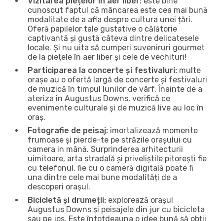
Vizitarea piețelor în aer liber:
este bine
cunoscut faptul că mâncarea este cea mai bună
modalitate de a afla despre cultura unei țări.
Oferă papilelor tale gustative o călătorie
captivantă și gustă câteva dintre delicatesele
locale. Și nu uita să cumperi suveniruri gourmet
de la piețele în aer liber și cele de vechituri!
Participarea la concerte și festivaluri:
multe
orașe au o ofertă largă de concerte și festivaluri
de muzică în timpul lunilor de vârf. Înainte de a
ateriza în Augustus Downs, verifică ce
evenimente culturale și de muzică live au loc în
oraș.
Fotografie de peisaj:
imortalizează momente
frumoase și pierde-te pe străzile orașului cu
camera in mână. Surprinderea arhitecturii
uimitoare, arta stradală și priveliștile pitorești fie
cu telefonul, fie cu o cameră digitală poate fi
una dintre cele mai bune modalități de a
descoperi orașul.
Bicicletă și drumeții:
explorează orașul
Augustus Downs și peisajele din jur cu bicicleta
sau pe jos. Este întotdeauna o idee bună să obții