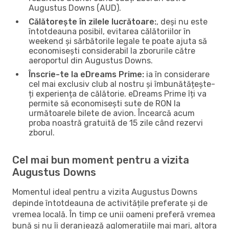
Augustus Downs (AUD).
Călătorește în zilele lucrătoare:
, deși nu este
întotdeauna posibil, evitarea călătoriilor în
weekend și sărbătorile legale te poate ajuta să
economisești considerabil la zborurile către
aeroportul din Augustus Downs.
Înscrie-te la eDreams Prime:
ia în considerare
cel mai exclusiv club al nostru și îmbunătățește-
ți experiența de călătorie. eDreams Prime îți va
permite să economisești sute de RON la
următoarele bilete de avion. Încearcă acum
proba noastră gratuită de 15 zile când rezervi
zborul.
Cel mai bun moment pentru a vizita
Augustus Downs
Momentul ideal pentru a vizita Augustus Downs
depinde întotdeauna de activitățile preferate și de
vremea locală. În timp ce unii oameni preferă vremea
bună și nu îi deranjează aglomerațiile mai mari, altora