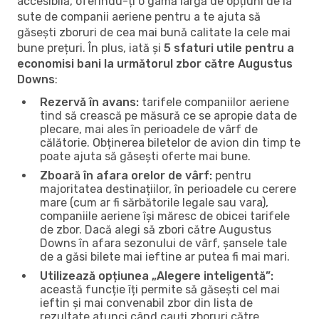
accesibilă, oferindu-ți o gamă largă de opțiuni de la
sute de companii aeriene pentru a te ajuta să
găsești zboruri de cea mai bună calitate la cele mai
bune prețuri. În plus, iată și
5 sfaturi utile pentru a
economisi bani la următorul zbor către Augustus
Downs
:
Rezervă în avans:
tarifele companiilor aeriene
tind să crească pe măsură ce se apropie data de
plecare, mai ales în perioadele de vârf de
călătorie. Obținerea biletelor de avion din timp te
poate ajuta să găsești oferte mai bune.
Zboară în afara orelor de vârf:
pentru
majoritatea destinațiilor, în perioadele cu cerere
mare (cum ar fi sărbătorile legale sau vara),
companiile aeriene își măresc de obicei tarifele
de zbor. Dacă alegi să zbori către Augustus
Downs în afara sezonului de vârf, șansele tale
de a găsi bilete mai ieftine ar putea fi mai mari.
Utilizează opțiunea „Alegere inteligentă”:
această funcție îți permite să găsești cel mai
ieftin și mai convenabil zbor din lista de
rezultate atunci când cauți zboruri către