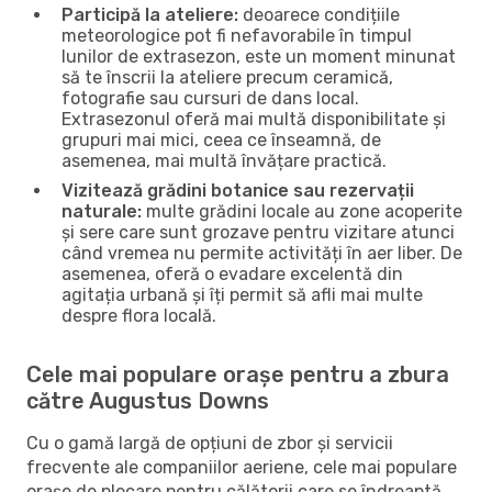
Participă la ateliere:
deoarece condițiile
meteorologice pot fi nefavorabile în timpul
lunilor de extrasezon, este un moment minunat
să te înscrii la ateliere precum ceramică,
fotografie sau cursuri de dans local.
Extrasezonul oferă mai multă disponibilitate și
grupuri mai mici, ceea ce înseamnă, de
asemenea, mai multă învățare practică.
Vizitează grădini botanice sau rezervații
naturale:
multe grădini locale au zone acoperite
și sere care sunt grozave pentru vizitare atunci
când vremea nu permite activități în aer liber. De
asemenea, oferă o evadare excelentă din
agitația urbană și îți permit să afli mai multe
despre flora locală.
Cele mai populare orașe pentru a zbura
către Augustus Downs
Cu o gamă largă de opțiuni de zbor și servicii
frecvente ale companiilor aeriene, cele mai populare
orașe de plecare pentru călătorii care se îndreaptă