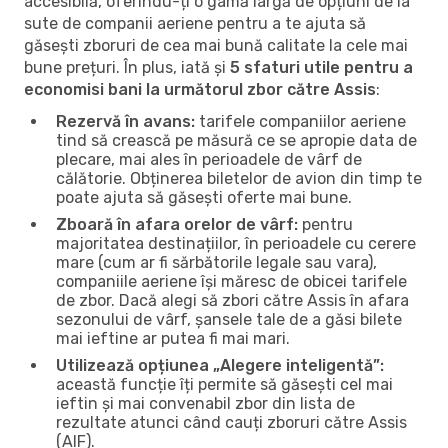
accesibilă, oferindu-ți o gamă largă de opțiuni de la
sute de companii aeriene pentru a te ajuta să
găsești zboruri de cea mai bună calitate la cele mai
bune prețuri. În plus, iată și
5 sfaturi utile pentru a
economisi bani la următorul zbor către Assis
:
Rezervă în avans:
tarifele companiilor aeriene
tind să crească pe măsură ce se apropie data de
plecare, mai ales în perioadele de vârf de
călătorie. Obținerea biletelor de avion din timp te
poate ajuta să găsești oferte mai bune.
Zboară în afara orelor de vârf:
pentru
majoritatea destinațiilor, în perioadele cu cerere
mare (cum ar fi sărbătorile legale sau vara),
companiile aeriene își măresc de obicei tarifele
de zbor. Dacă alegi să zbori către Assis în afara
sezonului de vârf, șansele tale de a găsi bilete
mai ieftine ar putea fi mai mari.
Utilizează opțiunea „Alegere inteligentă”:
această funcție îți permite să găsești cel mai
ieftin și mai convenabil zbor din lista de
rezultate atunci când cauți zboruri către Assis
(AIF).