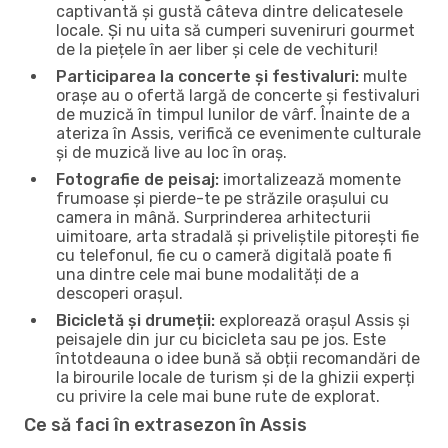
captivantă și gustă câteva dintre delicatesele
locale. Și nu uita să cumperi suveniruri gourmet
de la piețele în aer liber și cele de vechituri!
Participarea la concerte și festivaluri:
multe
orașe au o ofertă largă de concerte și festivaluri
de muzică în timpul lunilor de vârf. Înainte de a
ateriza în Assis, verifică ce evenimente culturale
și de muzică live au loc în oraș.
Fotografie de peisaj:
imortalizează momente
frumoase și pierde-te pe străzile orașului cu
camera in mână. Surprinderea arhitecturii
uimitoare, arta stradală și priveliștile pitorești fie
cu telefonul, fie cu o cameră digitală poate fi
una dintre cele mai bune modalități de a
descoperi orașul.
Bicicletă și drumeții:
explorează orașul Assis și
peisajele din jur cu bicicleta sau pe jos. Este
întotdeauna o idee bună să obții recomandări de
la birourile locale de turism și de la ghizii experți
cu privire la cele mai bune rute de explorat.
Ce să faci în extrasezon în Assis