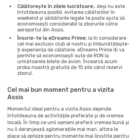
Călătorește în zilele lucrătoare:
, deși nu este
întotdeauna posibil, evitarea călătoriilor în
weekend și sărbătorile legale te poate ajuta să
economisești considerabil la zborurile către
aeroportul din Assis.
Înscrie-te la eDreams Prime:
ia în considerare
cel mai exclusiv club al nostru și îmbunătățește-
ți experiența de călătorie. eDreams Prime îți va
permite să economisești sute de RON la
următoarele bilete de avion. Încearcă acum
proba noastră gratuită de 15 zile când rezervi
zborul.
Cel mai bun moment pentru a vizita
Assis
Momentul ideal pentru a vizita Assis depinde
întotdeauna de activitățile preferate și de vremea
locală. În timp ce unii oameni preferă vremea bună și
nu îi deranjează aglomerațiile mai mari, altora le
place să opteze pentru momente mai liniștite pentru