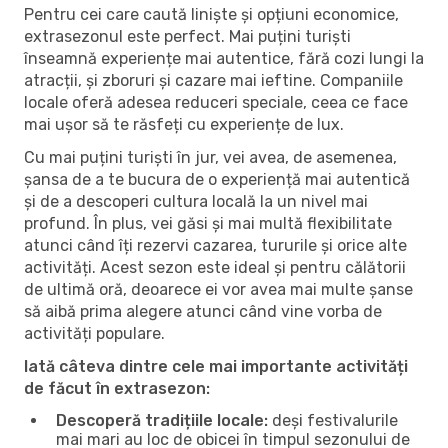
Pentru cei care caută liniște și opțiuni economice,
extrasezonul este perfect. Mai puțini turiști
înseamnă experiențe mai autentice, fără cozi lungi la
atracții, și zboruri și cazare mai ieftine. Companiile
locale oferă adesea reduceri speciale, ceea ce face
mai ușor să te răsfeți cu experiențe de lux.
Cu mai puțini turiști în jur, vei avea, de asemenea,
șansa de a te bucura de o experiență mai autentică
și de a descoperi cultura locală la un nivel mai
profund. În plus, vei găsi și mai multă flexibilitate
atunci când îți rezervi cazarea, tururile și orice alte
activități. Acest sezon este ideal și pentru călătorii
de ultimă oră, deoarece ei vor avea mai multe șanse
să aibă prima alegere atunci când vine vorba de
activități populare.
Iată câteva dintre cele mai importante activități
de făcut în extrasezon:
Descoperă tradițiile locale:
deși festivalurile
mai mari au loc de obicei în timpul sezonului de