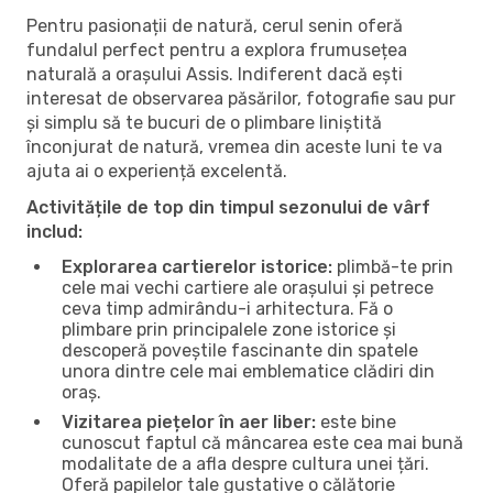
Pentru pasionații de natură, cerul senin oferă
fundalul perfect pentru a explora frumusețea
naturală a orașului Assis. Indiferent dacă ești
interesat de observarea păsărilor, fotografie sau pur
și simplu să te bucuri de o plimbare liniștită
înconjurat de natură, vremea din aceste luni te va
ajuta ai o experiență excelentă.
Activitățile de top din timpul sezonului de vârf
includ:
Explorarea cartierelor istorice:
plimbă-te prin
cele mai vechi cartiere ale orașului și petrece
ceva timp admirându-i arhitectura. Fă o
plimbare prin principalele zone istorice și
descoperă poveștile fascinante din spatele
unora dintre cele mai emblematice clădiri din
oraș.
Vizitarea piețelor în aer liber:
este bine
cunoscut faptul că mâncarea este cea mai bună
modalitate de a afla despre cultura unei țări.
Oferă papilelor tale gustative o călătorie