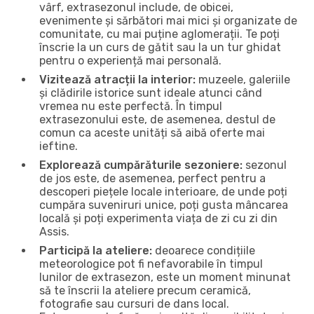
vârf, extrasezonul include, de obicei,
evenimente și sărbători mai mici și organizate de
comunitate, cu mai puține aglomerații. Te poți
înscrie la un curs de gătit sau la un tur ghidat
pentru o experiență mai personală.
Vizitează atracții la interior:
muzeele, galeriile
și clădirile istorice sunt ideale atunci când
vremea nu este perfectă. În timpul
extrasezonului este, de asemenea, destul de
comun ca aceste unități să aibă oferte mai
ieftine.
Explorează cumpărăturile sezoniere:
sezonul
de jos este, de asemenea, perfect pentru a
descoperi piețele locale interioare, de unde poți
cumpăra suveniruri unice, poți gusta mâncarea
locală și poți experimenta viața de zi cu zi din
Assis.
Participă la ateliere:
deoarece condițiile
meteorologice pot fi nefavorabile în timpul
lunilor de extrasezon, este un moment minunat
să te înscrii la ateliere precum ceramică,
fotografie sau cursuri de dans local.