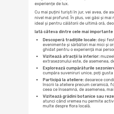
experiențe de lux.
Cu mai puțini turiști în jur, vei avea, de
nivel mai profund. În plus, vei găsi și mai 
ideal și pentru călătorii de ultimă oră, d
Iată câteva dintre cele mai importante 
Descoperă tradițiile locale:
deși fest
evenimente și sărbători mai mici și or
ghidat pentru o experiență mai perso
Vizitează atracții la interior:
muzeele
extrasezonului este, de asemenea, de
Explorează cumpărăturile sezonier
cumpăra suveniruri unice, poți gusta 
Participă la ateliere:
deoarece condiț
înscrii la ateliere precum ceramică, f
ceea ce înseamnă, de asemenea, mai 
Vizitează grădini botanice sau reze
atunci când vremea nu permite activită
multe despre flora locală.