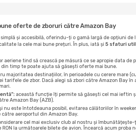
 bune oferte de zboruri către Amazon Bay
implă și accesibilă, oferindu-ți o gamă largă de opțiuni de 
litate la cele mai bune prețuri. În plus, iată și
5 sfaturi ut
or aeriene tind să crească pe măsură ce se apropie data de pl
n din timp te poate ajuta să găsești oferte mai bune.
u majoritatea destinațiilor, în perioadele cu cerere mare (cum
ei tarifele de zbor. Dacă alegi să zbori către Amazon Bay în 
mari.
gentă”:
această funcție îți permite să găsești cel mai ieftin ș
către Amazon Bay (AZB).
și nu este întotdeauna posibil, evitarea călătoriilor în weeke
le către aeroportul din Amazon Bay.
onsiderare cel mai exclusiv club al nostru și îmbunătățește-
e RON la următoarele bilete de avion. Încearcă acum proba no