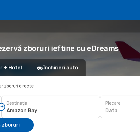
ezervă zboruri ieftine cu eDreams
r + Hotel
Închirieri auto
r zboruri directe
Destinația
Plecare
Data
 zboruri