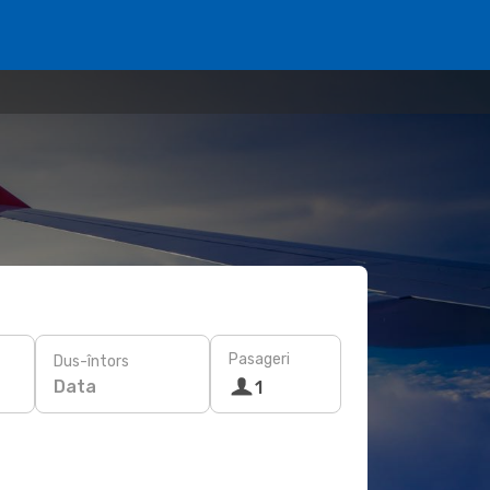
Pasageri
Dus-întors
Data
1