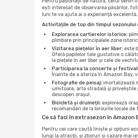
Pentru pasionații de natură, cerul senin
ești interesat de observarea păsărilor, fo
luni te va ajuta ai o experiență excelentă.
Activitățile de top din timpul sezonului 
Explorarea cartierelor istorice:
plim
plimbare prin principalele zone istori
Vizitarea piețelor în aer liber:
este b
Oferă papilelor tale gustative o călă
la piețele în aer liber și cele de vechitu
Participarea la concerte și festival
Înainte de a ateriza în Amazon Bay, ve
Fotografie de peisaj:
imortalizează m
uimitoare, arta stradală și priveliștil
descoperi orașul.
Bicicletă și drumeții:
explorează orașu
recomandări de la birourile locale de t
Ce să faci în extrasezon în Amazon 
Pentru cei care caută liniște și opțiuni e
lungi la atracții, și zboruri și cazare mai