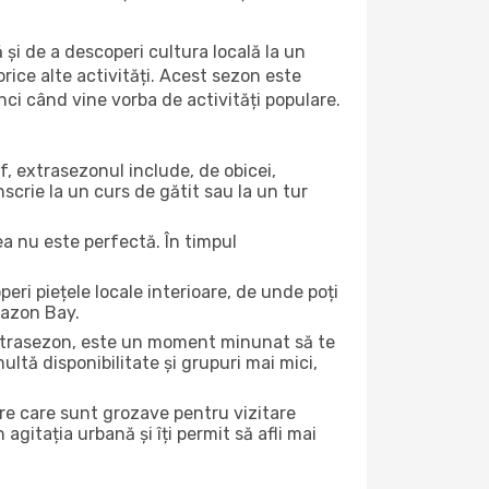
 și de a descoperi cultura locală la un
 orice alte activități. Acest sezon este
nci când vine vorba de activități populare.
f, extrasezonul include, de obicei,
scrie la un curs de gătit sau la un tur
ea nu este perfectă. În timpul
ri piețele locale interioare, de unde poți
mazon Bay.
 extrasezon, este un moment minunat să te
ltă disponibilitate și grupuri mai mici,
ere care sunt grozave pentru vizitare
gitația urbană și îți permit să afli mai