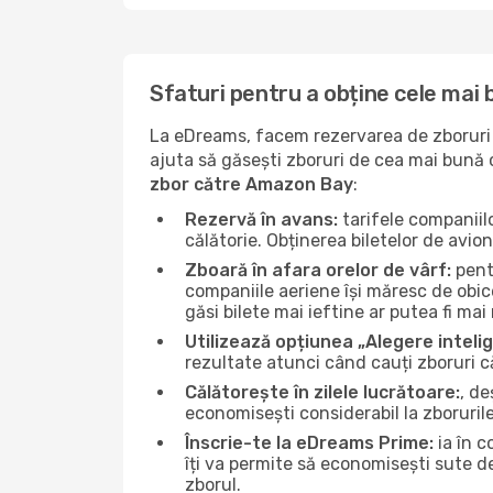
Sfaturi pentru a obține cele mai
La eDreams, facem rezervarea de zboruri s
ajuta să găsești zboruri de cea mai bună ca
zbor către Amazon Bay
:
Rezervă în avans:
tarifele companiil
călătorie. Obținerea biletelor de avio
Zboară în afara orelor de vârf:
pentr
companiile aeriene își măresc de obic
găsi bilete mai ieftine ar putea fi mai 
Utilizează opțiunea „Alegere inteli
rezultate atunci când cauți zboruri 
Călătorește în zilele lucrătoare:
, de
economisești considerabil la zboruri
Înscrie-te la eDreams Prime:
ia în c
îți va permite să economisești sute d
zborul.