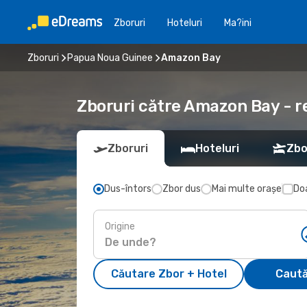
Zboruri
Hoteluri
Ma?ini
Zboruri
Papua Noua Guinee
Amazon Bay
Zboruri către Amazon Bay - r
Zboruri
Hoteluri
Zbo
Dus-întors
Zbor dus
Mai multe orașe
Doa
Origine
Căutare Zbor + Hotel
Caută