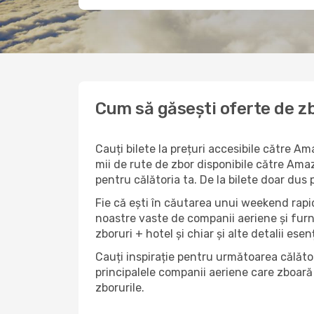
Cum să găsești oferte de z
Cauți bilete la prețuri accesibile către 
mii de rute de zbor disponibile către Amaz
pentru călătoria ta. De la bilete doar dus 
Fie că ești în căutarea unui weekend rapid
noastre vaste de companii aeriene și furn
zboruri + hotel și chiar și alte detalii esen
Cauți inspirație pentru următoarea călător
principalele companii aeriene care zboară 
zborurile.