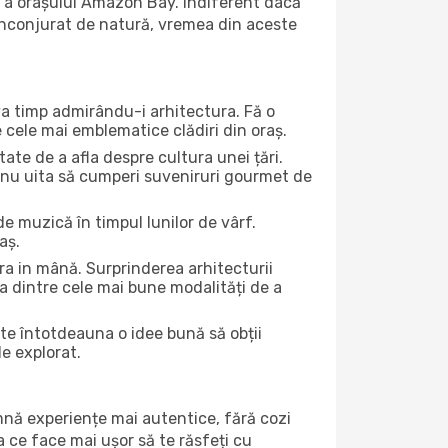
ă a orașului Amazon Bay. Indiferent dacă
ă înconjurat de natură, vremea din aceste
eva timp admirându-i arhitectura. Fă o
e cele mai emblematice clădiri din oraș.
te de a afla despre cultura unei țări.
Și nu uita să cumperi suveniruri gourmet de
e muzică în timpul lunilor de vârf.
aș.
a in mână. Surprinderea arhitecturii
una dintre cele mai bune modalități de a
ste întotdeauna o idee bună să obții
de explorat.
amnă experiențe mai autentice, fără cozi
ea ce face mai ușor să te răsfeți cu