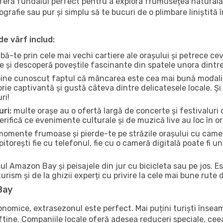
 oferă fundalul perfect pentru a explora frumusețea natural
tografie sau pur și simplu să te bucuri de o plimbare liniștit
de vârf includ:
bă-te prin cele mai vechi cartiere ale orașului și petrece c
ce și descoperă poveștile fascinante din spatele unora dintr
ine cunoscut faptul că mâncarea este cea mai bună modalita
torie captivantă și gustă câteva dintre delicatesele locale. 
ri!
uri:
multe orașe au o ofertă largă de concerte și festivaluri d
rifică ce evenimente culturale și de muzică live au loc în or
omente frumoase și pierde-te pe străzile orașului cu camer
e pitorești fie cu telefonul, fie cu o cameră digitală poate fi 
l Amazon Bay și peisajele din jur cu bicicleta sau pe jos. E
urism și de la ghizii experți cu privire la cele mai bune rute 
Bay
conomice, extrasezonul este perfect. Mai puțini turiști înse
 ieftine. Companiile locale oferă adesea reduceri speciale, ce