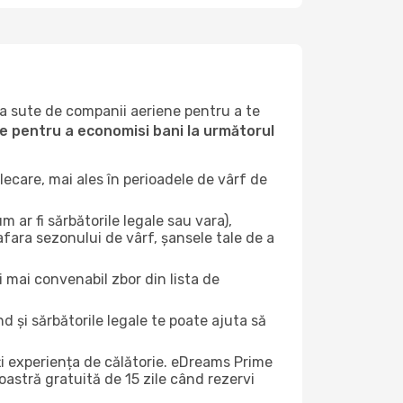
la sute de companii aeriene pentru a te
ile pentru a economisi bani la următorul
ecare, mai ales în perioadele de vârf de
 ar fi sărbătorile legale sau vara),
afara sezonului de vârf, șansele tale de a
i mai convenabil zbor din lista de
nd și sărbătorile legale te poate ajuta să
ți experiența de călătorie. eDreams Prime
astră gratuită de 15 zile când rezervi