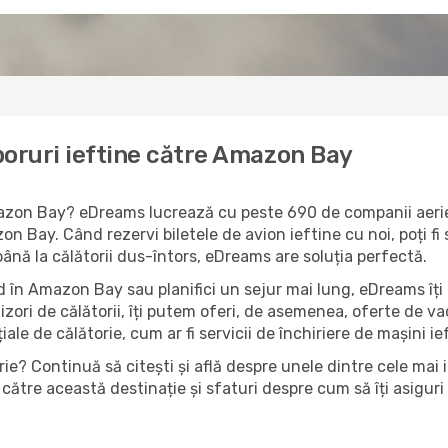
boruri ieftine către Amazon Bay
Amazon Bay? eDreams lucrează cu peste 690 de companii aerien
on Bay. Când rezervi biletele de avion ieftine cu noi, poți fi
până la călătorii dus-întors, eDreams are soluția perfectă.
 în Amazon Bay sau planifici un sejur mai lung, eDreams îți 
izori de călătorii, îți putem oferi, de asemenea, oferte de 
țiale de călătorie, cum ar fi servicii de închiriere de mașini i
ie? Continuă să citești și află despre unele dintre cele mai
către această destinație și sfaturi despre cum să îți asiguri