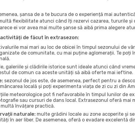
 asemenea, șansa de a te bucura de o experiență mai autentică
multă flexibilitate atunci când îți rezervi cazarea, tururile și
eoarece ei vor avea mai multe șanse să aibă prima alegere atu
activități de făcut în extrasezon:
ivalurile mai mari au loc de obicei în timpul sezonului de vâr
ganizate de comunitate, cu mai puține aglomerații. Te poți în
nală.
, galeriile și clădirile istorice sunt ideale atunci când vrem
stul de comun ca aceste unități să aibă oferte mai ieftine.
e:
sezonul de jos este, de asemenea, perfect pentru a descope
mâncarea locală și poți experimenta viața de zi cu zi din A
iile meteorologice pot fi nefavorabile în timpul lunilor de
otografie sau cursuri de dans local. Extrasezonul oferă mai mu
multă învățare practică.
rvații naturale:
multe grădini locale au zone acoperite și s
ți în aer liber. De asemenea, oferă o evadare excelentă din a